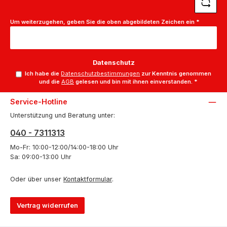
Um weiterzugehen, geben Sie die oben abgebildeten Zeichen ein
*
Datenschutz
Ich habe die
Datenschutzbestimmungen
zur Kenntnis genommen
und die
AGB
gelesen und bin mit ihnen einverstanden.
*
Service-Hotline
Unterstützung und Beratung unter:
040 - 7311313
Mo-Fr: 10:00-12:00/14:00-18:00 Uhr
Sa: 09:00-13:00 Uhr
Oder über unser
Kontaktformular
.
Vertrag widerrufen