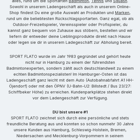
alles, rund um die Sportarten
Badminton
,
Tennis
und
Squash
.
Sowohl in unserem Ladengeschäft als auch in unserem Online-
Shop findest Du eine große Auswahl an Produkten und
Marken
,
rund um die beliebtesten Rückschlagsportarten. Ganz egal, ob als
Outdoor-Freizeitspieler, Vereinsspieler oder Profispieler, du
kannst ganz bequem von Zuhause aus stöbern, bestellen und wir
liefern dir entweder deine Lieblingsprodukte direkt nach Hause
oder legen sie dir in unserem Ladegeschäft zur Abholung bereit.
SPORT FLATO wurde im Jahr 1983 gegründet und gehört heute
nicht nur in Hamburg zu einem der führendsten
Badmintonexperten, sondern zählt auch deutschlandweit zu einem
echten Badmintonspezialisten! Im Hamburger-Osten ist das
Ladengeschäft ganz leicht mit dem Auto (Autobahnabfahrt A1 HH-
Öjendorf) oder mit den ÖPNV (U-Bahn-U2: Billstedt / Bus 23/27:
Schiffbeker Höhe) zu erreichen. Kundenparkplätze stehen direkt
vor dem Ladengeschäft zur Verfügung.
DU bist unsere #1
SPORT FLATO zeichnet sich durch eine persönliche und stets
freundliche Beratung aus und konnten so schon nunmehr 30 Jahre
unsere Kunden aus Hamburg, Schleswig-Holstein, Bremen,
Niedersachen und Mecklenburg-Vorpommern in seinem