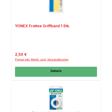
YONEX Frottee Griffband 1 Stk.
Regulärer Preis:
2,50 €
Preise inkl. MwSt. zzgl. Versandkosten
Details