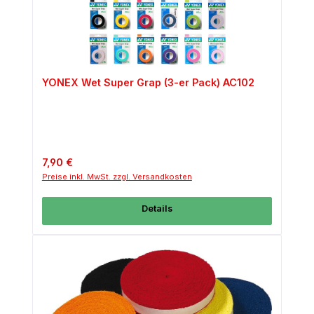
YONEX Wet Super Grap (3-er Pack) AC102
Regulärer Preis:
7,90 €
Preise inkl. MwSt. zzgl. Versandkosten
Details