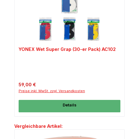
YONEX Wet Super Grap (30-er Pack) AC102
Regulärer Preis:
59,00 €
Preise inkl. MwSt. zzgl. Versandkosten
Details
Produktgalerie überspringen
Vergleichbare Artikel: