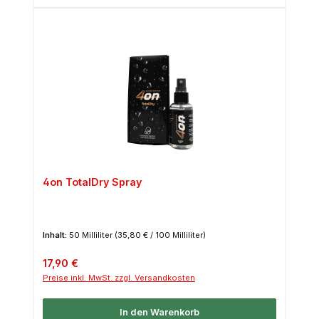
4on TotalDry Spray
Inhalt:
50 Milliliter
(35,80 € / 100 Milliliter)
Regulärer Preis:
17,90 €
Preise inkl. MwSt. zzgl. Versandkosten
In den Warenkorb