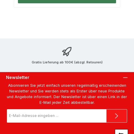
Gratis Lieferung ab 100€ (abzgl. Retouren)
Newsletter
Abonnieren Sie jetzt einfach unseren regelmäßig erscheinenden
Newsletter und Sie werden stets als Erster über neue Produkte
und Angebote informiert. Der Newsletter ist über einen Link in der
E-Mail jeder Zeit abbestellbar.
E-
Mail-
Adresse
*