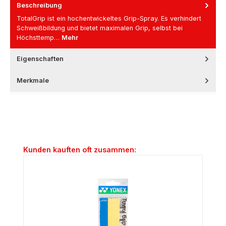
Beschreibung
TotalGrip ist ein hochentwickeltes Grip-Spray. Es verhindert
Schweißbildung und bietet maximalen Grip, selbst bei
Höchsttemp…
Mehr
Eigenschaften
Merkmale
Produktgalerie überspringen
Kunden kauften oft zusammen: