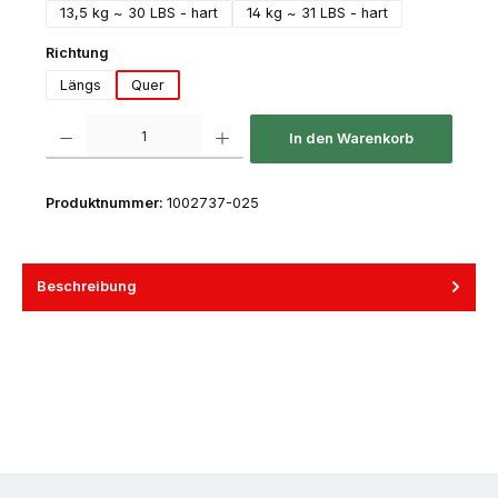
13,5 kg ~ 30 LBS - hart
14 kg ~ 31 LBS - hart
auswählen
Richtung
Längs
Quer
Produkt Anzahl: Gib den gewünschten Wert ein oder benutze die Schaltfl
In den Warenkorb
Produktnummer:
1002737-025
Beschreibung