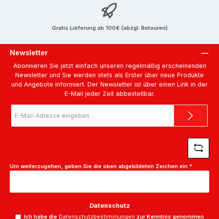
Gratis Lieferung ab 100€ (abzgl. Retouren)
Newsletter
Abonnieren Sie jetzt einfach unseren regelmäßig erscheinenden
Newsletter und Sie werden stets als Erster über neue Produkte
und Angebote informiert. Der Newsletter ist über einen Link in der
E-Mail jeder Zeit abbestellbar.
E-
Mail-
Adresse
*
Um weiterzugehen, geben Sie die oben abgebildeten Zeichen ein
*
Datenschutz
Ich habe die
Datenschutzbestimmungen
zur Kenntnis genommen