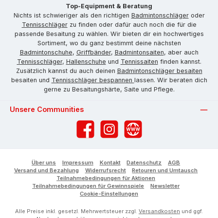
Top-Equipment & Beratung
Nichts ist schwieriger als den richtigen
Badmintonschläger
oder
Tennisschläger
zu finden oder dafür auch noch die für die
passende Besaitung zu wählen. Wir bieten dir ein hochwertiges
Sortiment, wo du ganz bestimmt deine nächsten
Badmintonschuhe
,
Griffbänder
,
Badmintonsaiten
, aber auch
Tennisschläger
,
Hallenschuhe
und
Tennissaiten
finden kannst.
Zusätzlich kannst du auch deinen
Badmintonschläger besaiten
besaiten und
Tennisschläger bespannen
lassen. Wir beraten dich
gerne zu Besaitungshärte, Saite und Pflege.
Unsere Communities
Facebook
Instagram
Website
Über uns
Impressum
Kontakt
Datenschutz
AGB
Versand und Bezahlung
Widerrufsrecht
Retouren und Umtausch
Teilnahmebedingungen für Aktionen
Teilnahmebedingungen für Gewinnspiele
Newsletter
Cookie-Einstellungen
Alle Preise inkl. gesetzl. Mehrwertsteuer zzgl.
Versandkosten
und ggf.