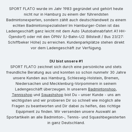
SPORT FLATO wurde im Jahr 1983 gegründet und gehört heute
nicht nur in Hamburg zu einem der führendsten
Badmintonexperten, sondern zählt auch deutschlandweit zu einem
echten Badmintonspezialisten! Im Hamburger-Osten ist das
Ladengeschäft ganz leicht mit dem Auto (Autobahnabfahrt A1 HH-
Öjendorf) oder mit den ÖPNV (U-Bahn-U2: Billstedt / Bus 23/27:
Schiffbeker Höhe) zu erreichen. Kundenparkplätze stehen direkt
vor dem Ladengeschäft zur Verfügung.
DU bist unsere #1
SPORT FLATO zeichnet sich durch eine persönliche und stets
freundliche Beratung aus und konnten so schon nunmehr 30 Jahre
unsere Kunden aus Hamburg, Schleswig-Holstein, Bremen,
Niedersachen und Mecklenburg-Vorpommern in seinem
Ladengeschäft überzeugen. In unserem
Badmintonshop
,
Tennisshop
und
Squashshop
bist Du – unser Kunde - uns am
wichtigsten und wir probieren Dir so schnell wie möglich alle
Fragen zu beantworten und Dir dabei zu helfen, das richtige
Equipment zu finden. Wir versenden unsere Auswahl an
Sportartikeln an alle Badminton-, Tennis- und Squashbegeisterten
in ganz Deutschland.