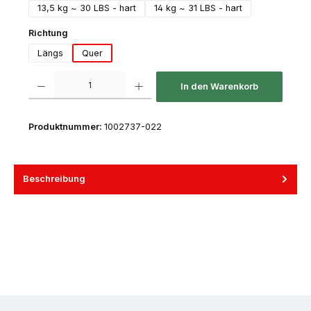
13,5 kg ~ 30 LBS - hart
14 kg ~ 31 LBS - hart
auswählen
Richtung
Längs
Quer
Produkt Anzahl: Gib den gewünschten Wert ein oder benutze die Schaltfl
In den Warenkorb
Produktnummer:
1002737-022
Beschreibung