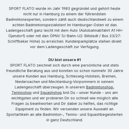
SPORT FLATO wurde im Jahr 1983 gegründet und gehört heute
nicht nur in Hamburg zu einem der führendsten
Badmintonexperten, sondern zählt auch deutschlandweit zu einem
echten Badmintonspezialisten! Im Hamburger-Osten ist das
Ladengeschäft ganz leicht mit dem Auto (Autobahnabfahrt A1 HH-
Öjendorf) oder mit den ÖPNV (U-Bahn-U2: Billstedt / Bus 23/27:
Schiffbeker Höhe) zu erreichen. Kundenparkplätze stehen direkt
vor dem Ladengeschäft zur Verfügung.
DU bist unsere #1
SPORT FLATO zeichnet sich durch eine persönliche und stets
freundliche Beratung aus und konnten so schon nunmehr 30 Jahre
unsere Kunden aus Hamburg, Schleswig-Holstein, Bremen,
Niedersachen und Mecklenburg-Vorpommern in seinem
Ladengeschäft überzeugen. In unserem
Badmintonshop
,
Tennisshop
und
Squashshop
bist Du – unser Kunde - uns am
wichtigsten und wir probieren Dir so schnell wie möglich alle
Fragen zu beantworten und Dir dabei zu helfen, das richtige
Equipment zu finden. Wir versenden unsere Auswahl an
Sportartikeln an alle Badminton-, Tennis- und Squashbegeisterten
in ganz Deutschland.