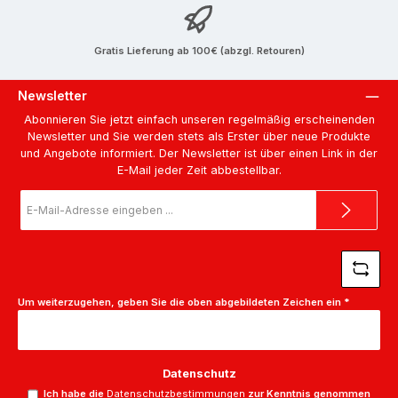
Gratis Lieferung ab 100€ (abzgl. Retouren)
Newsletter
Abonnieren Sie jetzt einfach unseren regelmäßig erscheinenden
Newsletter und Sie werden stets als Erster über neue Produkte
und Angebote informiert. Der Newsletter ist über einen Link in der
E-Mail jeder Zeit abbestellbar.
E-
Mail-
Adresse
*
Um weiterzugehen, geben Sie die oben abgebildeten Zeichen ein
*
Datenschutz
Ich habe die
Datenschutzbestimmungen
zur Kenntnis genommen