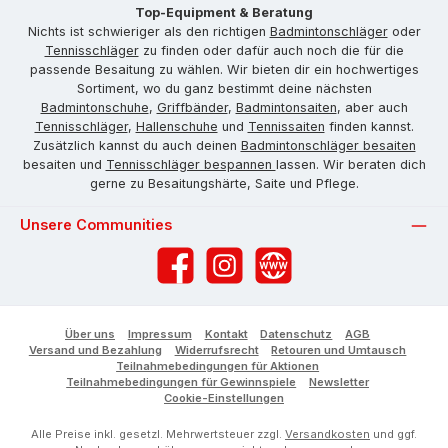
Top-Equipment & Beratung
Nichts ist schwieriger als den richtigen
Badmintonschläger
oder
Tennisschläger
zu finden oder dafür auch noch die für die
passende Besaitung zu wählen. Wir bieten dir ein hochwertiges
Sortiment, wo du ganz bestimmt deine nächsten
Badmintonschuhe
,
Griffbänder
,
Badmintonsaiten
, aber auch
Tennisschläger
,
Hallenschuhe
und
Tennissaiten
finden kannst.
Zusätzlich kannst du auch deinen
Badmintonschläger besaiten
besaiten und
Tennisschläger bespannen
lassen. Wir beraten dich
gerne zu Besaitungshärte, Saite und Pflege.
Unsere Communities
Facebook
Instagram
Website
Über uns
Impressum
Kontakt
Datenschutz
AGB
Versand und Bezahlung
Widerrufsrecht
Retouren und Umtausch
Teilnahmebedingungen für Aktionen
Teilnahmebedingungen für Gewinnspiele
Newsletter
Cookie-Einstellungen
Alle Preise inkl. gesetzl. Mehrwertsteuer zzgl.
Versandkosten
und ggf.