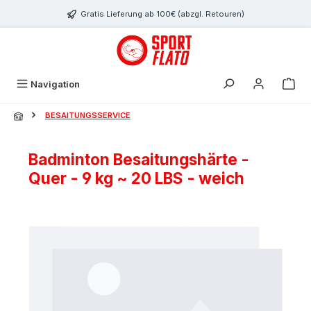
Zum Hauptinhalt springen
Gratis Lieferung ab 100€ (abzgl. Retouren)
Navigation
BESAITUNGSSERVICE
Badminton Besaitungshärte -
Quer - 9 kg ~ 20 LBS - weich
Bildergalerie überspringen