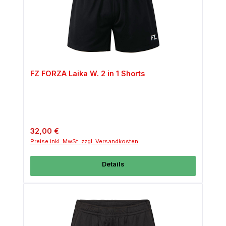
FZ FORZA Laika W. 2 in 1 Shorts
Regulärer Preis:
32,00 €
Preise inkl. MwSt. zzgl. Versandkosten
Details