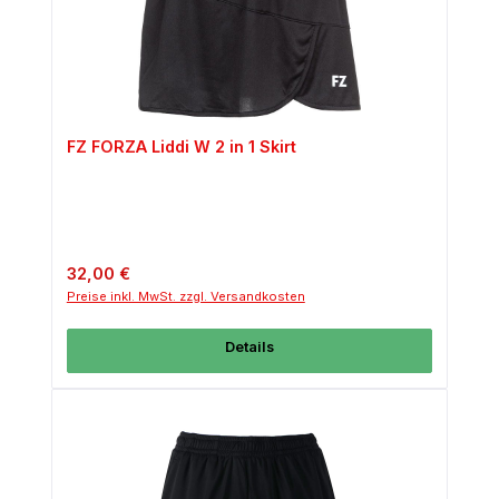
FZ FORZA Liddi W 2 in 1 Skirt
Regulärer Preis:
32,00 €
Preise inkl. MwSt. zzgl. Versandkosten
Details