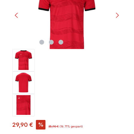
29,90 €
%
35,90 €
(16.71% gespart)