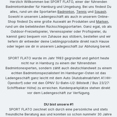
Herzlich Willkommen bei SPORT FLATO, einer der führenden
Badmintonhändler für Hamburg und Umgebung. Bei uns findest Du
alles, rund um die Sportarten
Badminton
,
Tennis
und
Squash
.
Sowohl in unserem Ladengeschäft als auch in unserem Online-
Shop findest Du eine große Auswahl an Produkten und
Marken
,
rund um die beliebtesten Rückschlagsportarten. Ganz egal, ob als
Outdoor-Freizeitspieler, Vereinsspieler oder Profispieler, du
kannst ganz bequem von Zuhause aus stöbern, bestellen und wir
liefern dir entweder deine Lieblingsprodukte direkt nach Hause
oder legen sie dir in unserem Ladegeschäft zur Abholung bereit.
SPORT FLATO wurde im Jahr 1983 gegründet und gehört heute
nicht nur in Hamburg zu einem der führendsten
Badmintonexperten, sondern zählt auch deutschlandweit zu einem
echten Badmintonspezialisten! Im Hamburger-Osten ist das
Ladengeschäft ganz leicht mit dem Auto (Autobahnabfahrt A1 HH-
Öjendorf) oder mit den ÖPNV (U-Bahn-U2: Billstedt / Bus 23/27:
Schiffbeker Höhe) zu erreichen. Kundenparkplätze stehen direkt
vor dem Ladengeschäft zur Verfügung.
DU bist unsere #1
SPORT FLATO zeichnet sich durch eine persönliche und stets
freundliche Beratung aus und konnten so schon nunmehr 30 Jahre