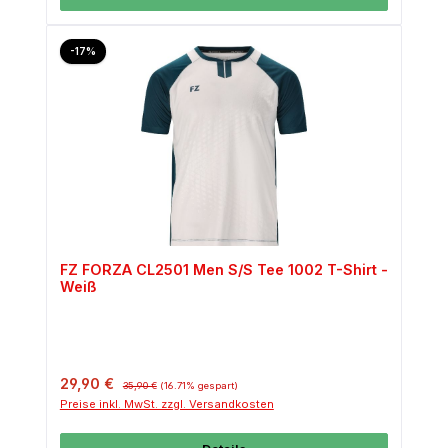
Rabatt
-17%
FZ FORZA CL2501 Men S/S Tee 1002 T-Shirt -
Weiß
Verkaufspreis:
Regulärer Preis:
29,90 €
35,90 €
(16.71% gespart)
Preise inkl. MwSt. zzgl. Versandkosten