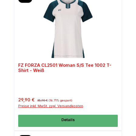
FZ FORZA CL2501 Woman S/S Tee 1002 T-
Shirt - Weiß
Verkaufspreis:
Regulärer Preis:
29,90 €
35,90 €
(16.71% gespart)
Preise inkl. MwSt. zzgl. Versandkosten
Details