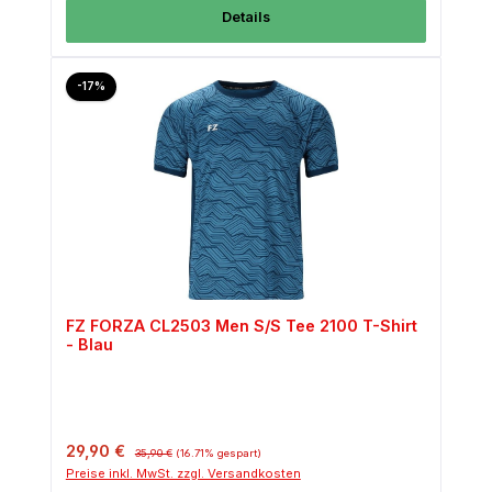
Details
Rabatt
-17%
FZ FORZA CL2503 Men S/S Tee 2100 T-Shirt
- Blau
Verkaufspreis:
Regulärer Preis:
29,90 €
35,90 €
(16.71% gespart)
Preise inkl. MwSt. zzgl. Versandkosten