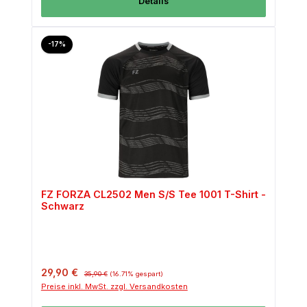
Details
Rabatt
-17%
FZ FORZA CL2502 Men S/S Tee 1001 T-Shirt -
Schwarz
Verkaufspreis:
Regulärer Preis:
29,90 €
35,90 €
(16.71% gespart)
Preise inkl. MwSt. zzgl. Versandkosten