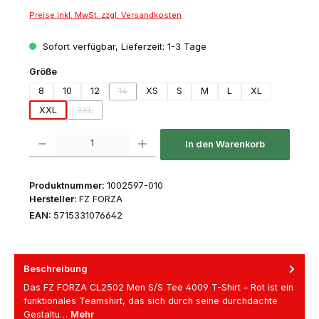
Preise inkl. MwSt. zzgl. Versandkosten
Sofort verfügbar, Lieferzeit: 1-3 Tage
auswählen
Größe
8
10
12
14
XS
S
M
L
XL
(Diese Option ist zurzeit nicht verfügbar.)
XXL
3XL
(Diese Option ist zurzeit nicht verfügbar.)
Produkt Anzahl: Gib den gewünschten Wert ein oder benutze die Schaltfl
In den Warenkorb
Produktnummer:
1002597-010
Hersteller:
FZ FORZA
EAN:
5715331076642
Beschreibung
Das FZ FORZA CL2502 Men S/S Tee 4009 T-Shirt – Rot ist ein
funktionales Teamshirt, das sich durch seine durchdachte
Gestaltu…
Mehr