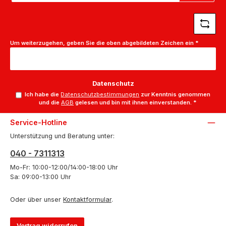
*
Um weiterzugehen, geben Sie die oben abgebildeten Zeichen ein
*
Datenschutz
Ich habe die
Datenschutzbestimmungen
zur Kenntnis genommen
und die
AGB
gelesen und bin mit ihnen einverstanden.
*
Service-Hotline
Unterstützung und Beratung unter:
040 - 7311313
Mo-Fr: 10:00-12:00/14:00-18:00 Uhr
Sa: 09:00-13:00 Uhr
Oder über unser
Kontaktformular
.
Vertrag widerrufen