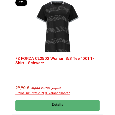
Rabatt
-17%
FZ FORZA CL2502 Woman S/S Tee 1001 T-
Shirt - Schwarz
Verkaufspreis:
Regulärer Preis:
29,90 €
35,90 €
(16.71% gespart)
Preise inkl. MwSt. zzgl. Versandkosten
Details