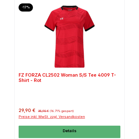
Rabatt
-17%
FZ FORZA CL2502 Woman S/S Tee 4009 T-
Shirt - Rot
Verkaufspreis:
Regulärer Preis:
29,90 €
35,90 €
(16.71% gespart)
Preise inkl. MwSt. zzgl. Versandkosten
Details