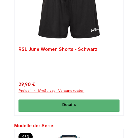
RSL June Women Shorts - Schwarz
Regulärer Preis:
29,90 €
Preise inkl. MwSt. zzgl. Versandkosten
Details
Produktgalerie überspringen
Modelle der Serie:
Rabatt
-17%