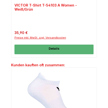
VICTOR T-Shirt T-54103 A Women -
Weiß/Grün
Regulärer Preis:
35,90 €
Preise inkl. MwSt. zzgl. Versandkosten
Details
Produktgalerie überspringen
Kunden kauften oft zusammen: