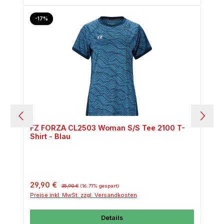
Rabatt
-17%
FZ FORZA CL2503 Woman S/S Tee 2100 T-
Shirt - Blau
Verkaufspreis:
Regulärer Preis:
29,90 €
35,90 €
(16.71% gespart)
Preise inkl. MwSt. zzgl. Versandkosten
Details