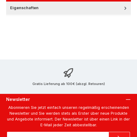
Eigenschaften
Gratis Lieferung ab 100€ (abzgl. Retouren)
Newsletter
Abonnieren Sie jetzt einfach unseren regelmäßig erscheinenden
Newsletter und Sie werden stets als Erster über neue Produkte
und Angebote informiert. Der Newsletter ist über einen Link in der
E-Mail jeder Zeit abbestellbar.
E-