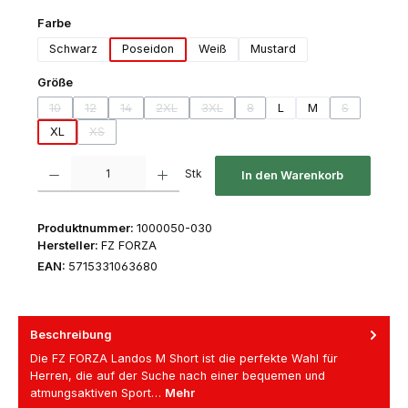
auswählen
Farbe
Schwarz
Poseidon
Weiß
Mustard
auswählen
Größe
10
12
14
2XL
3XL
8
L
M
S
(Diese Option ist zurzeit nicht verfügbar.)
(Diese Option ist zurzeit nicht verfügbar.)
(Diese Option ist zurzeit nicht verfügbar.)
(Diese Option ist zurzeit nicht verfügbar.)
(Diese Option ist zurzeit nicht verfügbar.
(Diese Option ist zurzeit nicht ve
(Diese Option
XL
XS
(Diese Option ist zurzeit nicht verfügbar.)
Produkt Anzahl: Gib den gewünschten Wert ein oder benutze die Schaltfl
Stk
In den Warenkorb
Produktnummer:
1000050-030
Hersteller:
FZ FORZA
EAN:
5715331063680
Beschreibung
Die FZ FORZA Landos M Short ist die perfekte Wahl für
Herren, die auf der Suche nach einer bequemen und
atmungsaktiven Sport…
Mehr