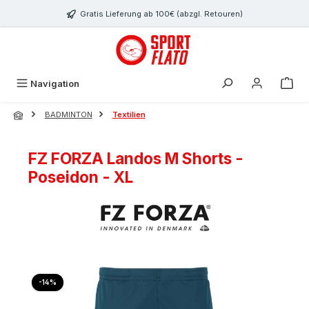
Zum Hauptinhalt springen
Gratis Lieferung ab 100€ (abzgl. Retouren)
Navigation
BADMINTON
Textilien
FZ FORZA Landos M Shorts -
Poseidon - XL
Bildergalerie überspringen
Rabatt
-14%