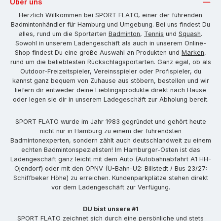
Über uns
Herzlich Willkommen bei SPORT FLATO, einer der führenden
Badmintonhändler für Hamburg und Umgebung. Bei uns findest Du
alles, rund um die Sportarten
Badminton
,
Tennis
und
Squash
.
Sowohl in unserem Ladengeschäft als auch in unserem Online-
Shop findest Du eine große Auswahl an Produkten und
Marken
,
rund um die beliebtesten Rückschlagsportarten. Ganz egal, ob als
Outdoor-Freizeitspieler, Vereinsspieler oder Profispieler, du
kannst ganz bequem von Zuhause aus stöbern, bestellen und wir
liefern dir entweder deine Lieblingsprodukte direkt nach Hause
oder legen sie dir in unserem Ladegeschäft zur Abholung bereit.
SPORT FLATO wurde im Jahr 1983 gegründet und gehört heute
nicht nur in Hamburg zu einem der führendsten
Badmintonexperten, sondern zählt auch deutschlandweit zu einem
echten Badmintonspezialisten! Im Hamburger-Osten ist das
Ladengeschäft ganz leicht mit dem Auto (Autobahnabfahrt A1 HH-
Öjendorf) oder mit den ÖPNV (U-Bahn-U2: Billstedt / Bus 23/27:
Schiffbeker Höhe) zu erreichen. Kundenparkplätze stehen direkt
vor dem Ladengeschäft zur Verfügung.
DU bist unsere #1
SPORT FLATO zeichnet sich durch eine persönliche und stets