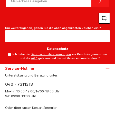
Mail-
Adresse
*
Um weiterzugehen, geben Sie die oben abgebildeten Zeichen ein
*
Datenschutz
Ich habe die
Datenschutzbestimmungen
zur Kenntnis genommen
und die
AGB
gelesen und bin mit ihnen einverstanden.
*
Service-Hotline
Unterstützung und Beratung unter:
040 - 7311313
Mo-Fr: 10:00-12:00/14:00-18:00 Uhr
Sa: 09:00-13:00 Uhr
Oder über unser
Kontaktformular
.