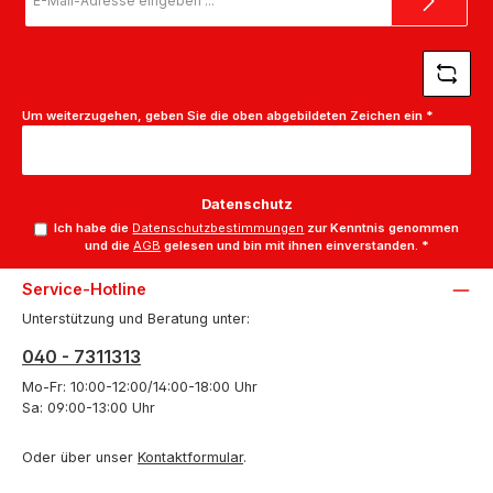
Mail-
Adresse
*
Um weiterzugehen, geben Sie die oben abgebildeten Zeichen ein
*
Datenschutz
Ich habe die
Datenschutzbestimmungen
zur Kenntnis genommen
und die
AGB
gelesen und bin mit ihnen einverstanden.
*
Service-Hotline
Unterstützung und Beratung unter:
040 - 7311313
Mo-Fr: 10:00-12:00/14:00-18:00 Uhr
Sa: 09:00-13:00 Uhr
Oder über unser
Kontaktformular
.