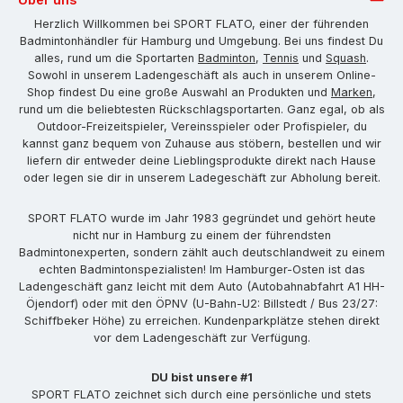
Herzlich Willkommen bei SPORT FLATO, einer der führenden
Badmintonhändler für Hamburg und Umgebung. Bei uns findest Du
alles, rund um die Sportarten
Badminton
,
Tennis
und
Squash
.
Sowohl in unserem Ladengeschäft als auch in unserem Online-
Shop findest Du eine große Auswahl an Produkten und
Marken
,
rund um die beliebtesten Rückschlagsportarten. Ganz egal, ob als
Outdoor-Freizeitspieler, Vereinsspieler oder Profispieler, du
kannst ganz bequem von Zuhause aus stöbern, bestellen und wir
liefern dir entweder deine Lieblingsprodukte direkt nach Hause
oder legen sie dir in unserem Ladegeschäft zur Abholung bereit.
SPORT FLATO wurde im Jahr 1983 gegründet und gehört heute
nicht nur in Hamburg zu einem der führendsten
Badmintonexperten, sondern zählt auch deutschlandweit zu einem
echten Badmintonspezialisten! Im Hamburger-Osten ist das
Ladengeschäft ganz leicht mit dem Auto (Autobahnabfahrt A1 HH-
Öjendorf) oder mit den ÖPNV (U-Bahn-U2: Billstedt / Bus 23/27:
Schiffbeker Höhe) zu erreichen. Kundenparkplätze stehen direkt
vor dem Ladengeschäft zur Verfügung.
DU bist unsere #1
SPORT FLATO zeichnet sich durch eine persönliche und stets