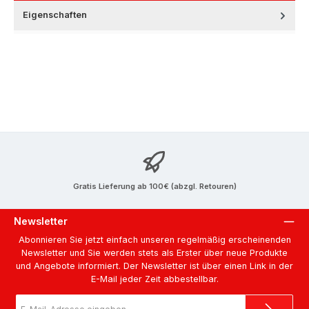
Eigenschaften
Gratis Lieferung ab 100€ (abzgl. Retouren)
Newsletter
Abonnieren Sie jetzt einfach unseren regelmäßig erscheinenden
Newsletter und Sie werden stets als Erster über neue Produkte
und Angebote informiert. Der Newsletter ist über einen Link in der
E-Mail jeder Zeit abbestellbar.
E-