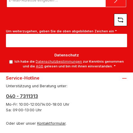
Mail-
Adresse
*
Um weiterzugehen, geben Sie die oben abgebildeten Zeichen ein
*
Datenschutz
Ich habe die
Datenschutzbestimmungen
zur Kenntnis genommen
und die
AGB
gelesen und bin mit ihnen einverstanden.
*
Service-Hotline
Unterstützung und Beratung unter:
040 - 7311313
Mo-Fr: 10:00-12:00/14:00-18:00 Uhr
Sa: 09:00-13:00 Uhr
Oder über unser
Kontaktformular
.