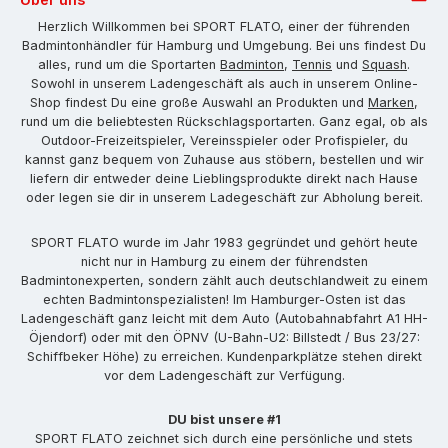
Herzlich Willkommen bei SPORT FLATO, einer der führenden
Badmintonhändler für Hamburg und Umgebung. Bei uns findest Du
alles, rund um die Sportarten
Badminton
,
Tennis
und
Squash
.
Sowohl in unserem Ladengeschäft als auch in unserem Online-
Shop findest Du eine große Auswahl an Produkten und
Marken
,
rund um die beliebtesten Rückschlagsportarten. Ganz egal, ob als
Outdoor-Freizeitspieler, Vereinsspieler oder Profispieler, du
kannst ganz bequem von Zuhause aus stöbern, bestellen und wir
liefern dir entweder deine Lieblingsprodukte direkt nach Hause
oder legen sie dir in unserem Ladegeschäft zur Abholung bereit.
SPORT FLATO wurde im Jahr 1983 gegründet und gehört heute
nicht nur in Hamburg zu einem der führendsten
Badmintonexperten, sondern zählt auch deutschlandweit zu einem
echten Badmintonspezialisten! Im Hamburger-Osten ist das
Ladengeschäft ganz leicht mit dem Auto (Autobahnabfahrt A1 HH-
Öjendorf) oder mit den ÖPNV (U-Bahn-U2: Billstedt / Bus 23/27:
Schiffbeker Höhe) zu erreichen. Kundenparkplätze stehen direkt
vor dem Ladengeschäft zur Verfügung.
DU bist unsere #1
SPORT FLATO zeichnet sich durch eine persönliche und stets