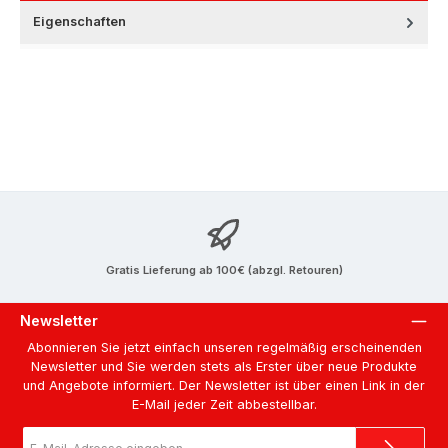
Eigenschaften
Gratis Lieferung ab 100€ (abzgl. Retouren)
Newsletter
Abonnieren Sie jetzt einfach unseren regelmäßig erscheinenden
Newsletter und Sie werden stets als Erster über neue Produkte
und Angebote informiert. Der Newsletter ist über einen Link in der
E-Mail jeder Zeit abbestellbar.
E-