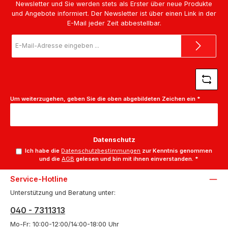
Newsletter und Sie werden stets als Erster über neue Produkte
und Angebote informiert. Der Newsletter ist über einen Link in der
E-Mail jeder Zeit abbestellbar.
E-
Mail-
Adresse
*
Um weiterzugehen, geben Sie die oben abgebildeten Zeichen ein
*
Datenschutz
Ich habe die
Datenschutzbestimmungen
zur Kenntnis genommen
und die
AGB
gelesen und bin mit ihnen einverstanden.
*
Service-Hotline
Unterstützung und Beratung unter:
040 - 7311313
Mo-Fr: 10:00-12:00/14:00-18:00 Uhr