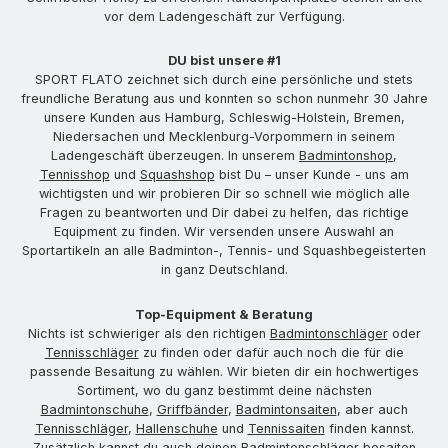
vor dem Ladengeschäft zur Verfügung.
DU bist unsere #1
SPORT FLATO zeichnet sich durch eine persönliche und stets
freundliche Beratung aus und konnten so schon nunmehr 30 Jahre
unsere Kunden aus Hamburg, Schleswig-Holstein, Bremen,
Niedersachen und Mecklenburg-Vorpommern in seinem
Ladengeschäft überzeugen. In unserem
Badmintonshop
,
Tennisshop
und
Squashshop
bist Du – unser Kunde - uns am
wichtigsten und wir probieren Dir so schnell wie möglich alle
Fragen zu beantworten und Dir dabei zu helfen, das richtige
Equipment zu finden. Wir versenden unsere Auswahl an
Sportartikeln an alle Badminton-, Tennis- und Squashbegeisterten
in ganz Deutschland.
Top-Equipment & Beratung
Nichts ist schwieriger als den richtigen
Badmintonschläger
oder
Tennisschläger
zu finden oder dafür auch noch die für die
passende Besaitung zu wählen. Wir bieten dir ein hochwertiges
Sortiment, wo du ganz bestimmt deine nächsten
Badmintonschuhe
,
Griffbänder
,
Badmintonsaiten
, aber auch
Tennisschläger
,
Hallenschuhe
und
Tennissaiten
finden kannst.
Zusätzlich kannst du auch deinen
Badmintonschläger besaiten