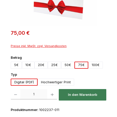
75,00 €
Preise inkl. MwSt. zzgl. Versandkosten
auswählen
Betrag
5€
10€
20€
25€
50€
75€
100€
auswählen
Typ
Digital (PDF)
Hochwertiger Print
Produkt Anzahl: Gib den gewünschten Wert ein oder benutze die Schaltfl
In den Warenkorb
Produktnummer:
1002237-011