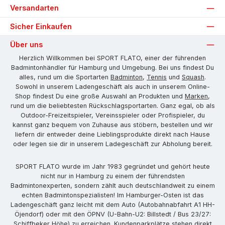
Versandarten
Sicher Einkaufen
Über uns
Herzlich Willkommen bei SPORT FLATO, einer der führenden
Badmintonhändler für Hamburg und Umgebung. Bei uns findest Du
alles, rund um die Sportarten
Badminton
,
Tennis
und
Squash
.
Sowohl in unserem Ladengeschäft als auch in unserem Online-
Shop findest Du eine große Auswahl an Produkten und
Marken
,
rund um die beliebtesten Rückschlagsportarten. Ganz egal, ob als
Outdoor-Freizeitspieler, Vereinsspieler oder Profispieler, du
kannst ganz bequem von Zuhause aus stöbern, bestellen und wir
liefern dir entweder deine Lieblingsprodukte direkt nach Hause
oder legen sie dir in unserem Ladegeschäft zur Abholung bereit.
SPORT FLATO wurde im Jahr 1983 gegründet und gehört heute
nicht nur in Hamburg zu einem der führendsten
Badmintonexperten, sondern zählt auch deutschlandweit zu einem
echten Badmintonspezialisten! Im Hamburger-Osten ist das
Ladengeschäft ganz leicht mit dem Auto (Autobahnabfahrt A1 HH-
Öjendorf) oder mit den ÖPNV (U-Bahn-U2: Billstedt / Bus 23/27:
Schiffbeker Höhe) zu erreichen. Kundenparkplätze stehen direkt