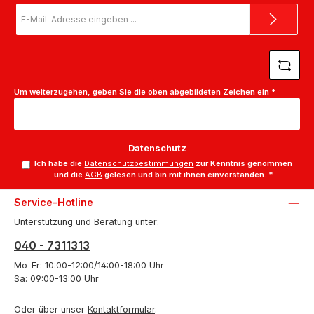
E-
Mail-
Adresse
*
Um weiterzugehen, geben Sie die oben abgebildeten Zeichen ein
*
Datenschutz
Ich habe die
Datenschutzbestimmungen
zur Kenntnis genommen
und die
AGB
gelesen und bin mit ihnen einverstanden.
*
Service-Hotline
Unterstützung und Beratung unter:
040 - 7311313
Mo-Fr: 10:00-12:00/14:00-18:00 Uhr
Sa: 09:00-13:00 Uhr
Oder über unser
Kontaktformular
.