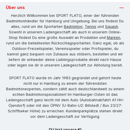
Über uns
Herzlich Willkommen bei SPORT FLATO, einer der führenden
Badmintonhändler für Hamburg und Umgebung. Bei uns findest Du
alles, rund um die Sportarten
Badminton
,
Tennis
und
Squash
.
Sowohl in unserem Ladengeschäft als auch in unserem Online-
Shop findest Du eine große Auswahl an Produkten und
Marken
,
rund um die beliebtesten Rückschlagsportarten. Ganz egal, ob als
Outdoor-Freizeitspieler, Vereinsspieler oder Profispieler, du
kannst ganz bequem von Zuhause aus stöbern, bestellen und wir
liefern dir entweder deine Lieblingsprodukte direkt nach Hause
oder legen sie dir in unserem Ladegeschäft zur Abholung bereit.
SPORT FLATO wurde im Jahr 1983 gegründet und gehört heute
nicht nur in Hamburg zu einem der führendsten
Badmintonexperten, sondern zählt auch deutschlandweit zu einem
echten Badmintonspezialisten! Im Hamburger-Osten ist das
Ladengeschäft ganz leicht mit dem Auto (Autobahnabfahrt A1 HH-
Öjendorf) oder mit den ÖPNV (U-Bahn-U2: Billstedt / Bus 23/27:
Schiffbeker Höhe) zu erreichen. Kundenparkplätze stehen direkt
vor dem Ladengeschäft zur Verfügung.
DU bist unsere #1