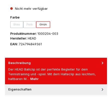
Nicht mehr verfügbar
auswählen
Farbe
Blau
Pink
Grün
(Diese Option ist zurzeit nicht verfügbar.)
(Diese Option ist zurzeit nicht verfügbar.)
(Diese Option ist zurzeit nicht verfügbar.)
Produktnummer:
1000204-003
Hersteller:
HEAD
EAN:
724794849361
Beschreibung
Der HEAD Ballclip ist der perfekte Begleiter für dein
Tennistraining und -spiel. Mit dem Halteclip aus leichtem,
haltbaren M…
Mehr
Eigenschaften