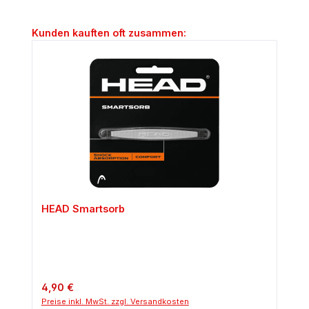
Produktgalerie überspringen
Kunden kauften oft zusammen:
HEAD Smartsorb
Regulärer Preis:
4,90 €
Preise inkl. MwSt. zzgl. Versandkosten