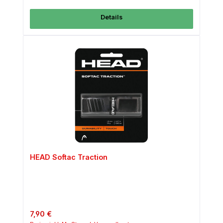
Details
HEAD Softac Traction
Regulärer Preis:
7,90 €