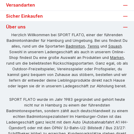
Versandarten
Sicher Einkaufen
Über uns
Herzlich Willkommen bei SPORT FLATO, einer der führenden
Badmintonhändler für Hamburg und Umgebung. Bei uns findest Du
alles, rund um die Sportarten
Badminton
,
Tennis
und
Squash
.
Sowohl in unserem Ladengeschäft als auch in unserem Online-
Shop findest Du eine große Auswahl an Produkten und
Marken
,
rund um die beliebtesten Rückschlagsportarten. Ganz egal, ob als
Outdoor-Freizeitspieler, Vereinsspieler oder Profispieler, du
kannst ganz bequem von Zuhause aus stöbern, bestellen und wir
liefern dir entweder deine Lieblingsprodukte direkt nach Hause
oder legen sie dir in unserem Ladegeschäft zur Abholung bereit.
SPORT FLATO wurde im Jahr 1983 gegründet und gehört heute
nicht nur in Hamburg zu einem der führendsten
Badmintonexperten, sondern zählt auch deutschlandweit zu einem
echten Badmintonspezialisten! Im Hamburger-Osten ist das
Ladengeschäft ganz leicht mit dem Auto (Autobahnabfahrt A1 HH-
Öjendorf) oder mit den ÖPNV (U-Bahn-U2: Billstedt / Bus 23/27:
Schiffbeker Höhe) zu erreichen. Kundenparkplätze stehen direkt