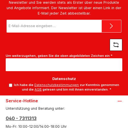
Newsletter und Sie werden stets als Erster über neue Produkte
und Angebote informiert. Der Newsletter ist über einen Link in der
E-Mail jeder Zeit abbestellbar.
E-
Mail-
Adresse
*
Um weiterzugehen, geben Sie die oben abgebildeten Zeichen ein
*
Datenschutz
Ich habe die
Datenschutzbestimmungen
zur Kenntnis genommen
und die
AGB
gelesen und bin mit ihnen einverstanden.
*
Service-Hotline
Unterstützung und Beratung unter:
040 - 7311313
Mo-Fr: 10:00-12:00/14:00-18:00 Uhr