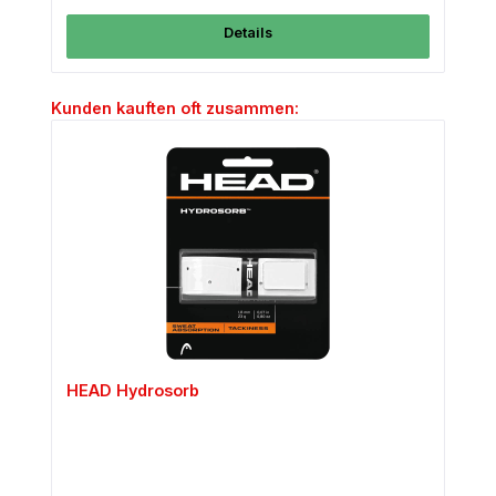
Details
Produktgalerie überspringen
Kunden kauften oft zusammen:
HEAD Hydrosorb