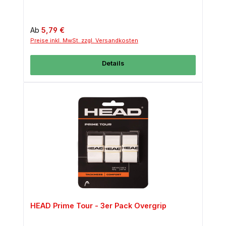
Regulärer Preis:
Ab
5,79 €
Preise inkl. MwSt. zzgl. Versandkosten
Details
HEAD Prime Tour - 3er Pack Overgrip