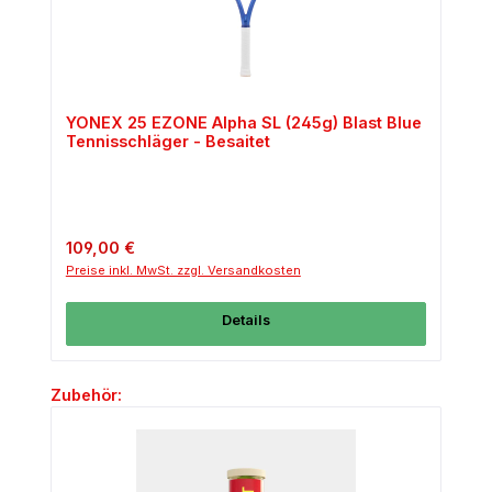
YONEX 25 EZONE Alpha SL (245g) Blast Blue
Tennisschläger - Besaitet
Regulärer Preis:
109,00 €
Preise inkl. MwSt. zzgl. Versandkosten
Details
Produktgalerie überspringen
Zubehör: