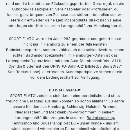
rund um die beliebtesten Rückschlagsportarten. Ganz egal, ob als
Outdoor-Freizeitspieler, Vereinsspieler oder Profispieler, du
kannst ganz bequem von Zuhause aus stöbern, bestellen und wir
liefern dir entweder deine Lieblingsprodukte direkt nach Hause
oder legen sie dir in unserem Ladegeschäft zur Abholung bereit.
SPORT FLATO wurde im Jahr 1983 gegründet und gehört heute
nicht nur in Hamburg zu einem der führendsten
Badmintonexperten, sondern zählt auch deutschlandweit zu einem
echten Badmintonspezialisten! Im Hamburger-Osten ist das
Ladengeschäft ganz leicht mit dem Auto (Autobahnabfahrt A1 HH-
Öjendorf) oder mit den ÖPNV (U-Bahn-U2: Billstedt / Bus 23/27:
Schiffbeker Höhe) zu erreichen. Kundenparkplätze stehen direkt
vor dem Ladengeschäft zur Verfügung.
DU bist unsere #1
SPORT FLATO zeichnet sich durch eine persönliche und stets
freundliche Beratung aus und konnten so schon nunmehr 30 Jahre
unsere Kunden aus Hamburg, Schleswig-Holstein, Bremen,
Niedersachen und Mecklenburg-Vorpommern in seinem
Ladengeschäft überzeugen. In unserem
Badmintonshop
,
Tennisshop
und
Squashshop
bist Du – unser Kunde - uns am
wichtigsten und wir probieren Dir so schnell wie möglich alle