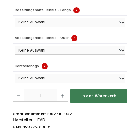
Besaitungshärte Tennis - Längs
?
Besaitungshärte Tennis - Quer
?
Herstellerlogo
?
Produkt Anzahl: Gib den gewünschten Wert ein oder benutze die Schaltfl
In den Warenkorb
Produktnummer:
1002710-002
Hersteller:
HEAD
EAN:
198772013035