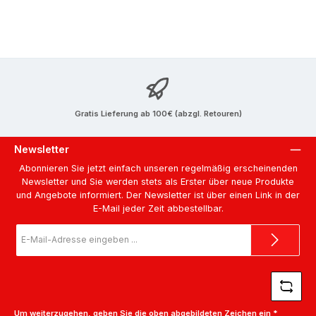
Gratis Lieferung ab 100€ (abzgl. Retouren)
Newsletter
Abonnieren Sie jetzt einfach unseren regelmäßig erscheinenden
Newsletter und Sie werden stets als Erster über neue Produkte
und Angebote informiert. Der Newsletter ist über einen Link in der
E-Mail jeder Zeit abbestellbar.
E-
Mail-
Adresse
*
Um weiterzugehen, geben Sie die oben abgebildeten Zeichen ein
*