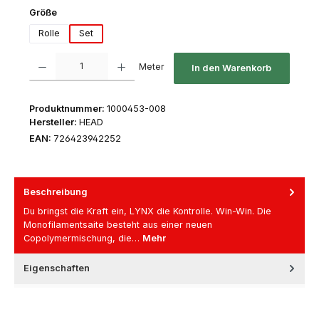
auswählen
Größe
Rolle
Set
Produkt Anzahl: Gib den gewünschten Wert ein oder benutze die Schaltfl
Meter
In den Warenkorb
Produktnummer:
1000453-008
Hersteller:
HEAD
EAN:
726423942252
Beschreibung
Du bringst die Kraft ein, LYNX die Kontrolle. Win-Win. Die
Monofilamentsaite besteht aus einer neuen
Copolymermischung, die…
Mehr
Eigenschaften