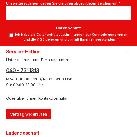
Um weiterzugehen, geben Sie die oben abgebildeten Zeichen ein
*
Datenschutz
Ich habe die
Datenschutzbestimmungen
zur Kenntnis genommen
und die
AGB
gelesen und bin mit ihnen einverstanden.
*
Service-Hotline
Unterstützung und Beratung unter:
040 - 7311313
Mo-Fr: 10:00-12:00/14:00-18:00 Uhr
Sa: 09:00-13:00 Uhr
Oder über unser
Kontaktformular
.
Vertrag widerrufen
Ladengeschäft