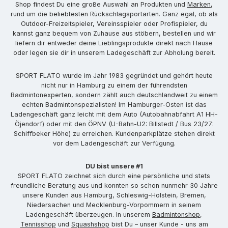
Shop findest Du eine große Auswahl an Produkten und
Marken
,
rund um die beliebtesten Rückschlagsportarten. Ganz egal, ob als
Outdoor-Freizeitspieler, Vereinsspieler oder Profispieler, du
kannst ganz bequem von Zuhause aus stöbern, bestellen und wir
liefern dir entweder deine Lieblingsprodukte direkt nach Hause
oder legen sie dir in unserem Ladegeschäft zur Abholung bereit.
SPORT FLATO wurde im Jahr 1983 gegründet und gehört heute
nicht nur in Hamburg zu einem der führendsten
Badmintonexperten, sondern zählt auch deutschlandweit zu einem
echten Badmintonspezialisten! Im Hamburger-Osten ist das
Ladengeschäft ganz leicht mit dem Auto (Autobahnabfahrt A1 HH-
Öjendorf) oder mit den ÖPNV (U-Bahn-U2: Billstedt / Bus 23/27:
Schiffbeker Höhe) zu erreichen. Kundenparkplätze stehen direkt
vor dem Ladengeschäft zur Verfügung.
DU bist unsere #1
SPORT FLATO zeichnet sich durch eine persönliche und stets
freundliche Beratung aus und konnten so schon nunmehr 30 Jahre
unsere Kunden aus Hamburg, Schleswig-Holstein, Bremen,
Niedersachen und Mecklenburg-Vorpommern in seinem
Ladengeschäft überzeugen. In unserem
Badmintonshop
,
Tennisshop
und
Squashshop
bist Du – unser Kunde - uns am