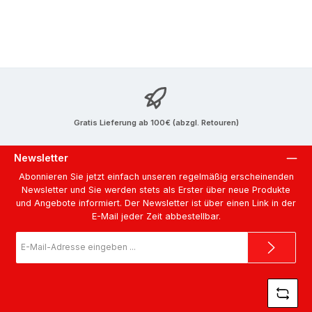
Gratis Lieferung ab 100€ (abzgl. Retouren)
Newsletter
Abonnieren Sie jetzt einfach unseren regelmäßig erscheinenden
Newsletter und Sie werden stets als Erster über neue Produkte
und Angebote informiert. Der Newsletter ist über einen Link in der
E-Mail jeder Zeit abbestellbar.
E-
Mail-
Adresse
*