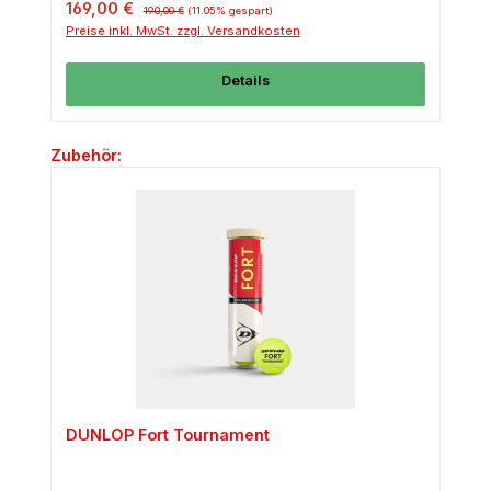
Verkaufspreis:
Regulärer Preis:
169,00 €
190,00 €
(11.05% gespart)
Preise inkl. MwSt. zzgl. Versandkosten
Details
Produktgalerie überspringen
Zubehör:
DUNLOP Fort Tournament