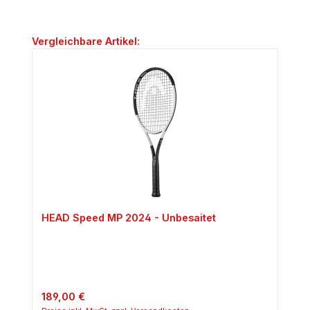
Produktgalerie überspringen
Vergleichbare Artikel:
HEAD Speed MP 2024 - Unbesaitet
Regulärer Preis:
189,00 €