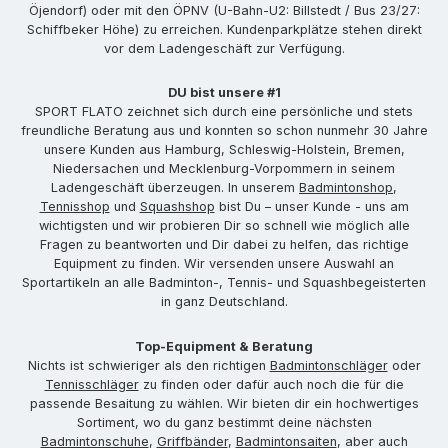
Öjendorf) oder mit den ÖPNV (U-Bahn-U2: Billstedt / Bus 23/27:
Schiffbeker Höhe) zu erreichen. Kundenparkplätze stehen direkt
vor dem Ladengeschäft zur Verfügung.
DU bist unsere #1
SPORT FLATO zeichnet sich durch eine persönliche und stets
freundliche Beratung aus und konnten so schon nunmehr 30 Jahre
unsere Kunden aus Hamburg, Schleswig-Holstein, Bremen,
Niedersachen und Mecklenburg-Vorpommern in seinem
Ladengeschäft überzeugen. In unserem
Badmintonshop
,
Tennisshop
und
Squashshop
bist Du – unser Kunde - uns am
wichtigsten und wir probieren Dir so schnell wie möglich alle
Fragen zu beantworten und Dir dabei zu helfen, das richtige
Equipment zu finden. Wir versenden unsere Auswahl an
Sportartikeln an alle Badminton-, Tennis- und Squashbegeisterten
in ganz Deutschland.
Top-Equipment & Beratung
Nichts ist schwieriger als den richtigen
Badmintonschläger
oder
Tennisschläger
zu finden oder dafür auch noch die für die
passende Besaitung zu wählen. Wir bieten dir ein hochwertiges
Sortiment, wo du ganz bestimmt deine nächsten
Badmintonschuhe
,
Griffbänder
,
Badmintonsaiten
, aber auch