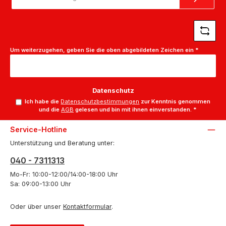
Adresse
*
Um weiterzugehen, geben Sie die oben abgebildeten Zeichen ein
*
Datenschutz
Ich habe die
Datenschutzbestimmungen
zur Kenntnis genommen
und die
AGB
gelesen und bin mit ihnen einverstanden.
*
Service-Hotline
Unterstützung und Beratung unter:
040 - 7311313
Mo-Fr: 10:00-12:00/14:00-18:00 Uhr
Sa: 09:00-13:00 Uhr
Oder über unser
Kontaktformular
.