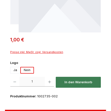
1,00 €
Preise inkl. MwSt. zzgl. Versandkosten
auswählen
Logo
Ja
Nein
Produkt Anzahl: Gib den gewünschten Wert ein oder benutze die Schaltfl
In den Warenkorb
Produktnummer:
1002735-002