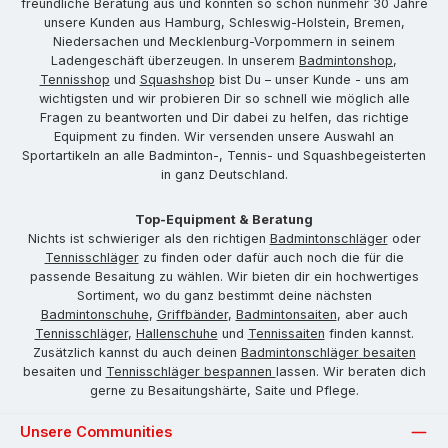
freundliche Beratung aus und konnten so schon nunmehr 30 Jahre
unsere Kunden aus Hamburg, Schleswig-Holstein, Bremen,
Niedersachen und Mecklenburg-Vorpommern in seinem
Ladengeschäft überzeugen. In unserem
Badmintonshop
,
Tennisshop
und
Squashshop
bist Du – unser Kunde - uns am
wichtigsten und wir probieren Dir so schnell wie möglich alle
Fragen zu beantworten und Dir dabei zu helfen, das richtige
Equipment zu finden. Wir versenden unsere Auswahl an
Sportartikeln an alle Badminton-, Tennis- und Squashbegeisterten
in ganz Deutschland.
Top-Equipment & Beratung
Nichts ist schwieriger als den richtigen
Badmintonschläger
oder
Tennisschläger
zu finden oder dafür auch noch die für die
passende Besaitung zu wählen. Wir bieten dir ein hochwertiges
Sortiment, wo du ganz bestimmt deine nächsten
Badmintonschuhe
,
Griffbänder
,
Badmintonsaiten
, aber auch
Tennisschläger
,
Hallenschuhe
und
Tennissaiten
finden kannst.
Zusätzlich kannst du auch deinen
Badmintonschläger besaiten
besaiten und
Tennisschläger bespannen
lassen. Wir beraten dich
gerne zu Besaitungshärte, Saite und Pflege.
Unsere Communities