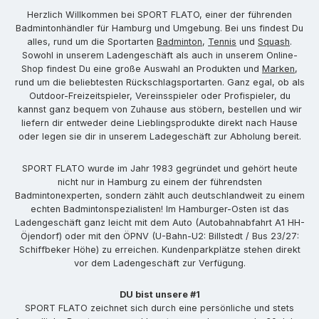
Herzlich Willkommen bei SPORT FLATO, einer der führenden
Badmintonhändler für Hamburg und Umgebung. Bei uns findest Du
alles, rund um die Sportarten
Badminton
,
Tennis
und
Squash
.
Sowohl in unserem Ladengeschäft als auch in unserem Online-
Shop findest Du eine große Auswahl an Produkten und
Marken
,
rund um die beliebtesten Rückschlagsportarten. Ganz egal, ob als
Outdoor-Freizeitspieler, Vereinsspieler oder Profispieler, du
kannst ganz bequem von Zuhause aus stöbern, bestellen und wir
liefern dir entweder deine Lieblingsprodukte direkt nach Hause
oder legen sie dir in unserem Ladegeschäft zur Abholung bereit.
SPORT FLATO wurde im Jahr 1983 gegründet und gehört heute
nicht nur in Hamburg zu einem der führendsten
Badmintonexperten, sondern zählt auch deutschlandweit zu einem
echten Badmintonspezialisten! Im Hamburger-Osten ist das
Ladengeschäft ganz leicht mit dem Auto (Autobahnabfahrt A1 HH-
Öjendorf) oder mit den ÖPNV (U-Bahn-U2: Billstedt / Bus 23/27:
Schiffbeker Höhe) zu erreichen. Kundenparkplätze stehen direkt
vor dem Ladengeschäft zur Verfügung.
DU bist unsere #1
SPORT FLATO zeichnet sich durch eine persönliche und stets