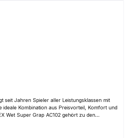
r auch bei hoher Beanspruchung verlässlich bleibt.
eit Jahren Spieler aller Leistungsklassen mit
 ideale Kombination aus Preisvorteil, Komfort und
für sicheren Halt und ein konstantes Griffgefühl
er das Basisgriffband gewickelt werden, um den