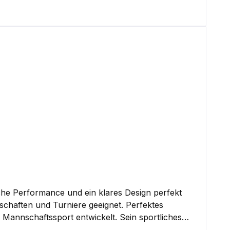
rden. Damit ist es ein vielseitiges Griffband für
chsel schnell und unkompliziert durchgeführt
änger angenehm griffig. Setze auf das
).
che Performance und ein klares Design perfekt
n und Turniere geeignet. Perfektes
aspielen oder Turnieren. Besonders Teams, die Wert