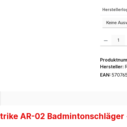
Herstellerl
Produkt Anzah
Produktnu
Hersteller:
EAN:
57076
trike AR-02 Badmintonschläger -