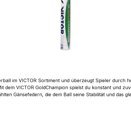
rball im VICTOR Sortiment und überzeugt Spieler durch ho
TOR GoldChampion spielst du konstant und zuverlässig. 100% Gänsefedern:
ten Gänsefedern, die dem Ball seine Stabilität und das gl
ehm an – genau das, was Vereine und ambitionierte Spieler erwarten
ttkampf mit solider Naturfederqualität abzudecken. Konstante Flugeigenscha
bilen und berechenbaren Flug verlassen. Die saubere Vera
OR GoldChampion einer der