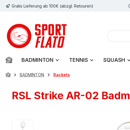
Gratis Lieferung ab 100€ (abzgl. Retouren)
m Hauptinhalt springen
Zur Suche springen
Zur Hauptnavigation springen
BADMINTON
TENNIS
SQUASH
BADMINTON
Rackets
RSL Strike AR-02 Badmi
Bildergalerie überspringen