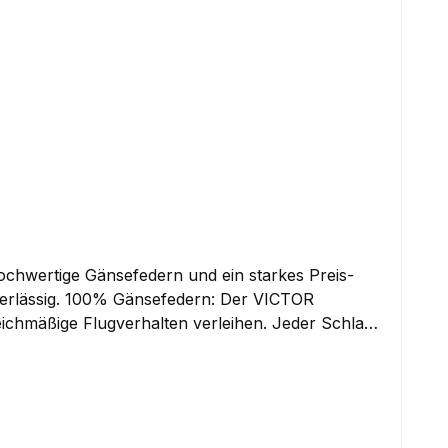
chwertige Gänsefedern und ein starkes Preis-
 Der VICTOR
eichmäßige Flugverhalten verleihen. Jeder Schlag
. Zweitbeste Qualität im
ften: Mit dem
rbeitung sorgt dafür, dass der Federball gerade