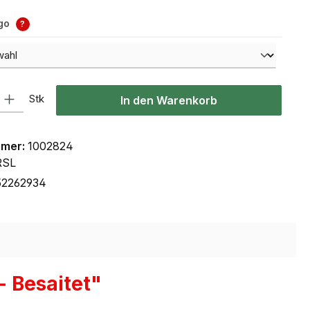
ogo
?
l: Gib den gewünschten Wert ein oder benutze die Schaltflächen um
Stk
In den Warenkorb
mmer:
1002824
RSL
52262934
 Besaitet"