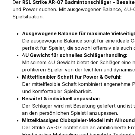
Der
RSL Strike AR-07 Badmintonschläger – Besait
und Power suchen. Mit ausgewogener Balance, 4U-Gewic
Spielsituation.
Ausgewogene Balance für maximale Vielseitigk
Die ausgewogene Balance sorgt für eine ideale Gew
perfekt für Spieler, die sowohl offensiv als auch 
4U Gewicht für schnelles Schlägerhandling:
Mit seinem 4U Gewicht bietet der Schläger eine 
profitieren Spieler von der leichten und dynam
Mittelflexibler Schaft für Power & Gefühl:
Der mittelflexible Schaft kombiniert angenehme 
und komfortabler Spielbarkeit.
Besaitet & individuell anpassbar:
Der Schläger wird mit Besaitung geliefert und ist
an den persönlichen Spielstil anzupassen.
Mittelklassiges Clubspieler-Modell mit Allroun
Der Strike AR-07 richtet sich an ambitionierte Fr
Hochwertige Materialien und bewährte Technolog