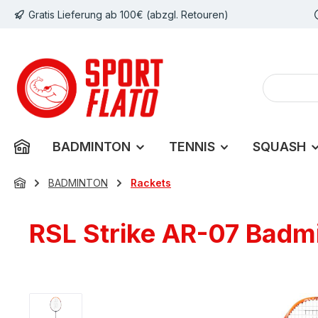
Gratis Lieferung ab 100€ (abzgl. Retouren)
m Hauptinhalt springen
Zur Suche springen
Zur Hauptnavigation springen
BADMINTON
TENNIS
SQUASH
BADMINTON
Rackets
RSL Strike AR-07 Badmi
Bildergalerie überspringen