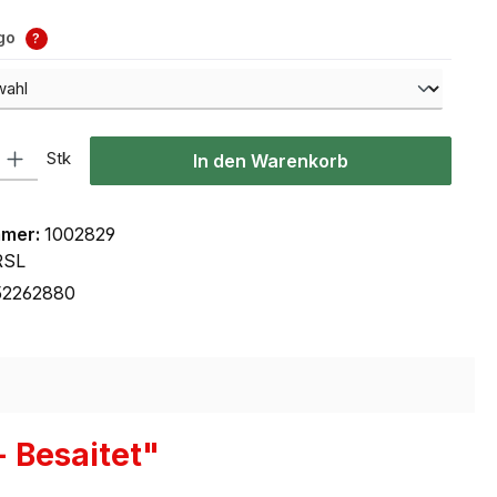
ogo
?
l: Gib den gewünschten Wert ein oder benutze die Schaltflächen um
Stk
In den Warenkorb
mmer:
1002829
RSL
52262880
 Besaitet"