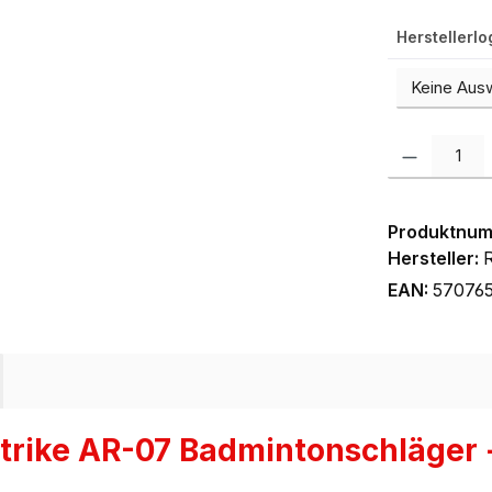
Herstellerl
Produkt Anzah
Produktnu
Hersteller:
EAN:
57076
trike AR-07 Badmintonschläger -