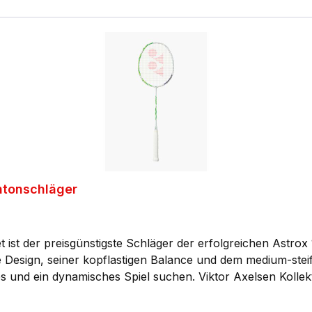
aubt eine maximale Besaitungshärte von bis zu 14 kg. Die
In den Warenkorb
l noch aggressiver zu gestalten. Attraktive Alternative zum Thruster F C: Optisch und
tor C - Badmintonschläger am beliebten Thruster F C, bleib
nicht zum teureren Thruster F C Ultra greifen möchte, fin
tonschläger
st der preisgünstigste Schläger der erfolgreichen Astrox
e Design, seiner kopflastigen Balance und dem medium-steif
Viktor Axelsen Kollektion: Der YONEX Astrox 100 VA Game (4UG5) –
llektion. Entwickelt zusammen mit dem zweifachen Olympias
ptisch fast identisch zum Topmodell Astrox 100 ZZ ist. Einstiegsmodell der A