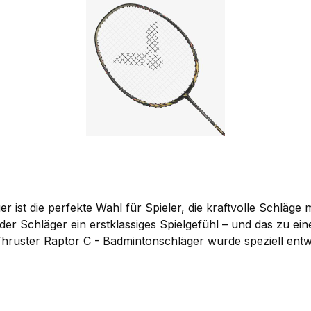
ist die perfekte Wahl für Spieler, die kraftvolle Schläge 
 Schläger ein erstklassiges Spielgefühl – und das zu einem bes
ruster Raptor C - Badmintonschläger wurde speziell entw
 einem Gewicht von ca. 87 Gramm (4U) und einer leicht kop
 offensive Spiel und schnelle Smashfolgen. Steifer Rahmen für maximale Kontrolle
r Raptor C - Badmintonschläger eine hervorragende Stabili
 Spieler, die dominant auftreten und mit Druck spielen wollen. Besaitungshä