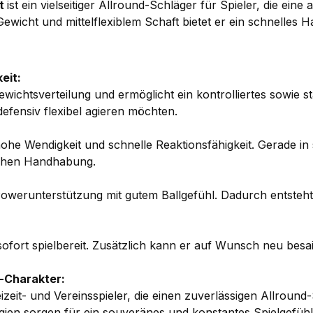
et
ist ein vielseitiger Allround-Schläger für Spieler, die ein
ht und mittelflexiblem Schaft bietet er ein schnelles Han
eit:
ichtsverteilung und ermöglicht ein kontrolliertes sowie st
defensiv flexibel agieren möchten.
hohe Wendigkeit und schnelle Reaktionsfähigkeit. Gerade i
ischen Handhabung.
Powerunterstützung mit gutem Ballgefühl. Dadurch entsteh
 sofort spielbereit. Zusätzlich kann er auf Wunsch neu besai
d-Charakter:
eizeit- und Vereinsspieler, die einen zuverlässigen Allroun
ien sorgen für ein souveränes und konstantes Spielgefühl