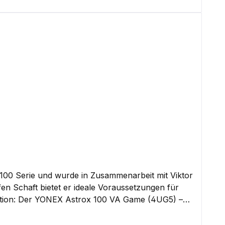
se hohe Belastbarkeit macht ihn zur idealen Wahl
t dabei aber preislich im moderateren Bereich.
det mit dem Raptor C eine hervorragende
 100 Serie und wurde in Zusammenarbeit mit Viktor
en Schaft bietet er ideale Voraussetzungen für
ieger überzeugt der Schläger nicht nur durch
strox 100 Serie: