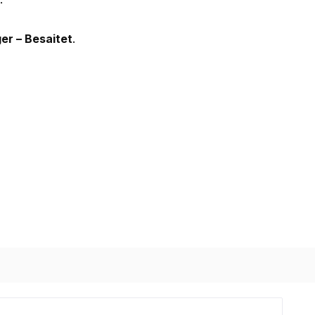
er – Besaitet
.