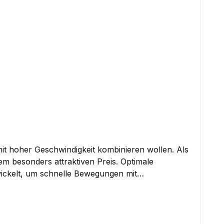
mit hoher Geschwindigkeit kombinieren wollen. Als
onders attraktiven Preis. Optimale
ickelt, um schnelle Bewegungen mit
flastigen Balance bietet der Schläger genau die
: Dank
tät bei schnellen Angriffsschlägen. Jeder Schlag
rte bis 14 kg: Der