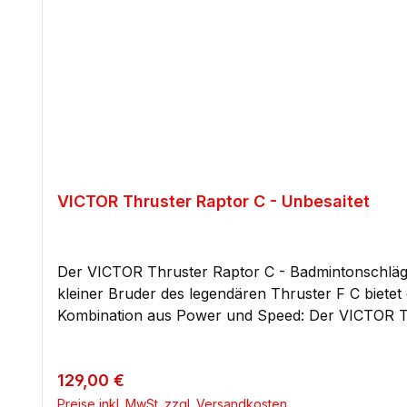
VICTOR Thruster Raptor C - Unbesaitet
Der VICTOR Thruster Raptor C - Badmintonschläger 
kleiner Bruder des legendären Thruster F C bietet der
Kombination aus Power und Speed: Der VICTOR Th
durchschlagskräftigen Schlägen zu verbinden. Mit
richtige Mischung aus Geschwindigkeit und Schlagkraft – ideal für das
Regulärer Preis:
129,00 €
seines steifen Rahmens liefert der VICTOR Thruste
bleibt kontrolliert und präzise – ein entscheidender Vorteil für
Preise inkl. MwSt. zzgl. Versandkosten