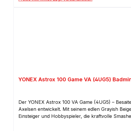
VICTOR Thruster Raptor C - Badmintonschläger erl
für Spieler, die auf eine straffe und reaktive Besaitung setzen, um ihr Spie
technisch orientiert sich der VICTOR Thruster Rap
Wer die Performance des Thruster F C liebt, aber 
Alternative mit vergleichbaren Spieleigenschaften. Technische Details im Überblick: Gewicht: ca. 87 g (4U) Griffstärke: G5 Balance: Leicht kopflastig Steifheit:
Steif Maximale Besaitungshärte: 14 kg Hol dir mit dem VICTOR Thruster Raptor C - Badmintonschläger die ideale Mischung aus Power, Kontrolle und Spielspaß
– und das zu einem top Preis-Leistungs-Verhältnis!
YONEX Astrox 100 Game VA (4UG5) Badmin
Der YONEX Astrox 100 VA Game (4UG5) – Besaitet i
Axelsen entwickelt. Mit seinem edlen Grayish Beig
Einsteiger und Hobbyspieler, die kraftvolle Smashes und ein dynamisches Spiel suchen. 
Besaitet gehört zur exklusiven Viktor Axelsen Ko
seine Technologie, sondern auch durch das elegante Design, das o