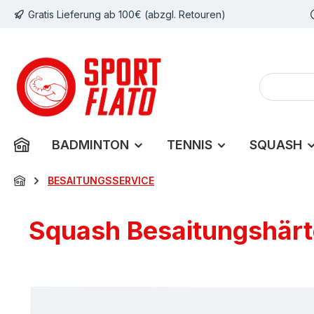
Gratis Lieferung ab 100€ (abzgl. Retouren)
m Hauptinhalt springen
Zur Suche springen
Zur Hauptnavigation springen
BADMINTON
TENNIS
SQUASH
BESAITUNGSSERVICE
Squash Besaitungshärte 
Bildergalerie überspringen