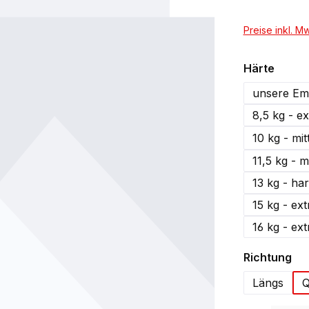
Preise inkl. M
auswä
Härte
unsere Em
8,5 kg - e
10 kg - mit
11,5 kg - mi
13 kg - har
15 kg - ex
16 kg - ex
au
Richtung
Längs
Q