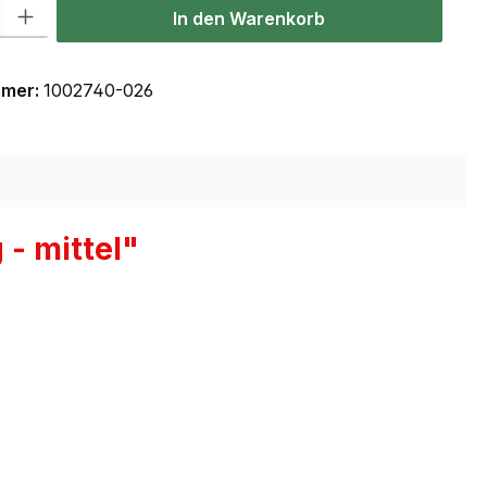
l: Gib den gewünschten Wert ein oder benutze die Schaltflächen um
In den Warenkorb
mmer:
1002740-026
- mittel"