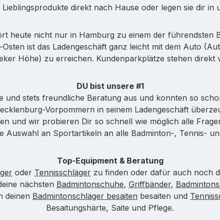
ne Lieblingsprodukte direkt nach Hause oder legen sie dir i
 heute nicht nur in Hamburg zu einem der führendsten B
-Osten ist das Ladengeschäft ganz leicht mit dem Auto (A
fbeker Höhe) zu erreichen. Kundenparkplätze stehen direk
DU bist unsere #1
e und stets freundliche Beratung aus und konnten so s
Mecklenburg-Vorpommern in seinem Ladengeschäft überze
en und wir probieren Dir so schnell wie möglich alle Frage
e Auswahl an Sportartikeln an alle Badminton-, Tennis- un
Top-Equipment & Beratung
ger
oder
Tennisschläger
zu finden oder dafür auch noch di
 deine nächsten
Badmintonschuhe
,
Griffbänder
,
Badmintons
ch deinen
Badmintonschläger besaiten
besaiten und
Tennis
Besaitungshärte, Saite und Pflege.