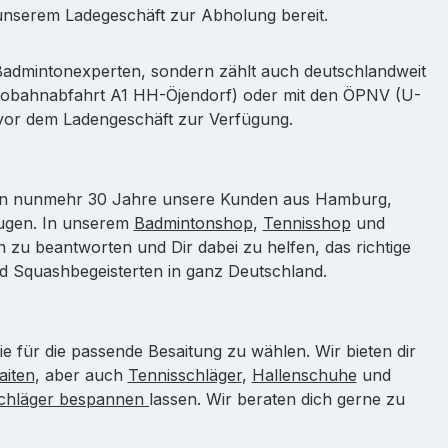
n unserem Ladegeschäft zur Abholung bereit.
admintonexperten, sondern zählt auch deutschlandweit
utobahnabfahrt A1 HH-Öjendorf) oder mit den ÖPNV (U-
t vor dem Ladengeschäft zur Verfügung.
chon nunmehr 30 Jahre unsere Kunden aus Hamburg,
ugen. In unserem
Badmintonshop
,
Tennisshop
und
n zu beantworten und Dir dabei zu helfen, das richtige
d Squashbegeisterten in ganz Deutschland.
e für die passende Besaitung zu wählen. Wir bieten dir
aiten
, aber auch
Tennisschläger
,
Hallenschuhe
und
schläger bespannen
lassen. Wir beraten dich gerne zu