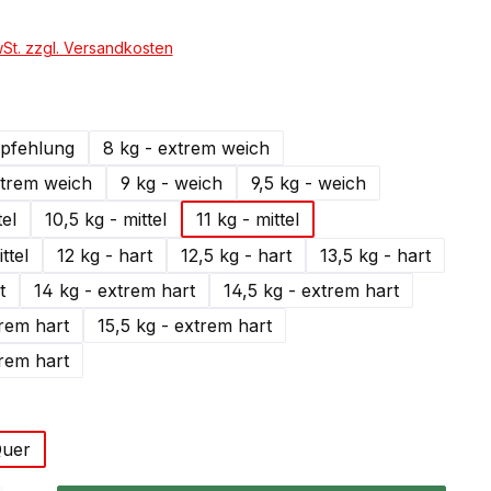
wSt. zzgl. Versandkosten
hlen
pfehlung
8 kg - extrem weich
xtrem weich
9 kg - weich
9,5 kg - weich
tel
10,5 kg - mittel
11 kg - mittel
ttel
12 kg - hart
12,5 kg - hart
13,5 kg - hart
t
14 kg - extrem hart
14,5 kg - extrem hart
trem hart
15,5 kg - extrem hart
trem hart
swählen
uer