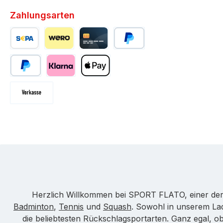
Zahlungsarten
SEPA Überweisung
Wero
Kreditkarte
PayPal
Später bezahlen
Klarna
Apple Pay
Vorkasse
Herzlich Willkommen bei SPORT FLATO, einer der
Badminton
,
Tennis
und
Squash
. Sowohl in unserem La
die beliebtesten Rückschlagsportarten. Ganz egal, ob