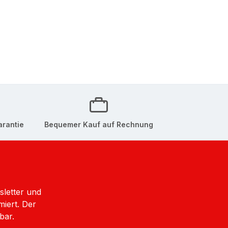
arantie
Bequemer Kauf auf Rechnung
sletter und
miert. Der
bar.