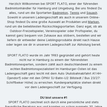
Herzlich Willkommen bei SPORT FLATO, einer der führenden
Badmintonhändler für Hamburg und Umgebung. Bei uns findest Du
alles, rund um die Sportarten
Badminton
,
Tennis
und
Squash
.
Sowohl in unserem Ladengeschäft als auch in unserem Online-
Shop findest Du eine große Auswahl an Produkten und
Marken
,
rund um die beliebtesten Rückschlagsportarten. Ganz egal, ob als
Outdoor-Freizeitspieler, Vereinsspieler oder Profispieler, du
kannst ganz bequem von Zuhause aus stöbern, bestellen und wir
liefern dir entweder deine Lieblingsprodukte direkt nach Hause
oder legen sie dir in unserem Ladegeschäft zur Abholung bereit.
SPORT FLATO wurde im Jahr 1983 gegründet und gehört heute
nicht nur in Hamburg zu einem der führendsten
Badmintonexperten, sondern zählt auch deutschlandweit zu einem
echten Badmintonspezialisten! Im Hamburger-Osten ist das
Ladengeschäft ganz leicht mit dem Auto (Autobahnabfahrt A1 HH-
Öjendorf) oder mit den ÖPNV (U-Bahn-U2: Billstedt / Bus 23/27:
Schiffbeker Höhe) zu erreichen. Kundenparkplätze stehen direkt
vor dem Ladengeschäft zur Verfügung.
DU bist unsere #1
SPORT FLATO zeichnet sich durch eine persönliche und stets
freundliche Beratung aus und konnten so schon nunmehr 30 Jahre