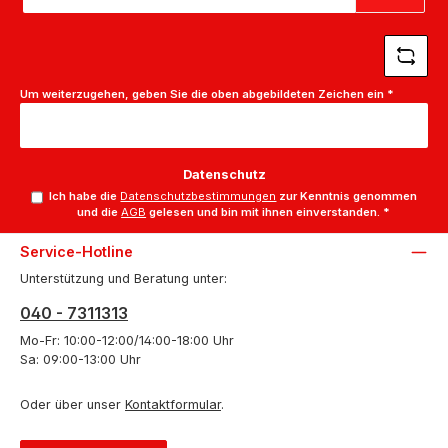
Adresse
*
Um weiterzugehen, geben Sie die oben abgebildeten Zeichen ein
*
Datenschutz
Ich habe die
Datenschutzbestimmungen
zur Kenntnis genommen
und die
AGB
gelesen und bin mit ihnen einverstanden.
*
Service-Hotline
Unterstützung und Beratung unter:
040 - 7311313
Mo-Fr: 10:00-12:00/14:00-18:00 Uhr
Sa: 09:00-13:00 Uhr
Oder über unser
Kontaktformular
.