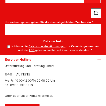
Adresse
*
Um weiterzugehen, geben Sie die oben abgebildeten Zeichen ein
*
Datenschutz
Ich habe die
Datenschutzbestimmungen
zur Kenntnis genommen
und die
AGB
gelesen und bin mit ihnen einverstanden.
*
Service-Hotline
Unterstützung und Beratung unter:
040 - 7311313
Mo-Fr: 10:00-12:00/14:00-18:00 Uhr
Sa: 09:00-13:00 Uhr
Oder über unser
Kontaktformular
.