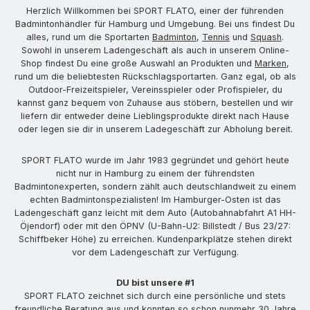
Herzlich Willkommen bei SPORT FLATO, einer der führenden
Badmintonhändler für Hamburg und Umgebung. Bei uns findest Du
alles, rund um die Sportarten
Badminton
,
Tennis
und
Squash
.
Sowohl in unserem Ladengeschäft als auch in unserem Online-
Shop findest Du eine große Auswahl an Produkten und
Marken
,
rund um die beliebtesten Rückschlagsportarten. Ganz egal, ob als
Outdoor-Freizeitspieler, Vereinsspieler oder Profispieler, du
kannst ganz bequem von Zuhause aus stöbern, bestellen und wir
liefern dir entweder deine Lieblingsprodukte direkt nach Hause
oder legen sie dir in unserem Ladegeschäft zur Abholung bereit.
SPORT FLATO wurde im Jahr 1983 gegründet und gehört heute
nicht nur in Hamburg zu einem der führendsten
Badmintonexperten, sondern zählt auch deutschlandweit zu einem
echten Badmintonspezialisten! Im Hamburger-Osten ist das
Ladengeschäft ganz leicht mit dem Auto (Autobahnabfahrt A1 HH-
Öjendorf) oder mit den ÖPNV (U-Bahn-U2: Billstedt / Bus 23/27:
Schiffbeker Höhe) zu erreichen. Kundenparkplätze stehen direkt
vor dem Ladengeschäft zur Verfügung.
DU bist unsere #1
SPORT FLATO zeichnet sich durch eine persönliche und stets
freundliche Beratung aus und konnten so schon nunmehr 30 Jahre