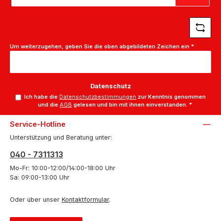
Adresse
*
Um weiterzugehen, geben Sie die oben abgebildeten Zeichen ein
*
Datenschutz
Ich habe die
Datenschutzbestimmungen
zur Kenntnis genommen
und die
AGB
gelesen und bin mit ihnen einverstanden.
*
Service-Hotline
Unterstützung und Beratung unter:
040 - 7311313
Mo-Fr: 10:00-12:00/14:00-18:00 Uhr
Sa: 09:00-13:00 Uhr
Oder über unser
Kontaktformular
.