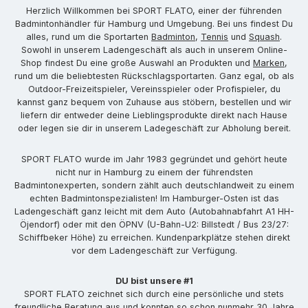
Herzlich Willkommen bei SPORT FLATO, einer der führenden
Badmintonhändler für Hamburg und Umgebung. Bei uns findest Du
alles, rund um die Sportarten
Badminton
,
Tennis
und
Squash
.
Sowohl in unserem Ladengeschäft als auch in unserem Online-
Shop findest Du eine große Auswahl an Produkten und
Marken
,
rund um die beliebtesten Rückschlagsportarten. Ganz egal, ob als
Outdoor-Freizeitspieler, Vereinsspieler oder Profispieler, du
kannst ganz bequem von Zuhause aus stöbern, bestellen und wir
liefern dir entweder deine Lieblingsprodukte direkt nach Hause
oder legen sie dir in unserem Ladegeschäft zur Abholung bereit.
SPORT FLATO wurde im Jahr 1983 gegründet und gehört heute
nicht nur in Hamburg zu einem der führendsten
Badmintonexperten, sondern zählt auch deutschlandweit zu einem
echten Badmintonspezialisten! Im Hamburger-Osten ist das
Ladengeschäft ganz leicht mit dem Auto (Autobahnabfahrt A1 HH-
Öjendorf) oder mit den ÖPNV (U-Bahn-U2: Billstedt / Bus 23/27:
Schiffbeker Höhe) zu erreichen. Kundenparkplätze stehen direkt
vor dem Ladengeschäft zur Verfügung.
DU bist unsere #1
SPORT FLATO zeichnet sich durch eine persönliche und stets
freundliche Beratung aus und konnten so schon nunmehr 30 Jahre