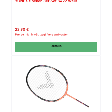
YONEX Socken 3er Set 8422 Weiß
Regulärer Preis:
22,90 €
Preise inkl. MwSt. zzgl. Versandkosten
Details