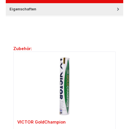
Eigenschaften
Produktgalerie überspringen
Zubehör:
VICTOR GoldChampion