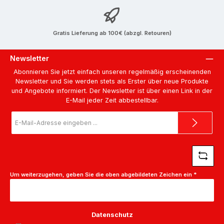
Gratis Lieferung ab 100€ (abzgl. Retouren)
Newsletter
Abonnieren Sie jetzt einfach unseren regelmäßig erscheinenden
Newsletter und Sie werden stets als Erster über neue Produkte
und Angebote informiert. Der Newsletter ist über einen Link in der
E-Mail jeder Zeit abbestellbar.
E-
Mail-
Adresse
*
Um weiterzugehen, geben Sie die oben abgebildeten Zeichen ein
*
Datenschutz