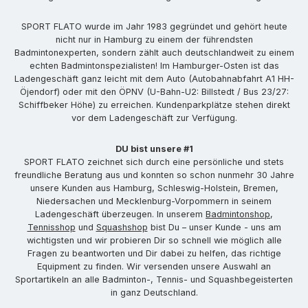
SPORT FLATO wurde im Jahr 1983 gegründet und gehört heute
nicht nur in Hamburg zu einem der führendsten
Badmintonexperten, sondern zählt auch deutschlandweit zu einem
echten Badmintonspezialisten! Im Hamburger-Osten ist das
Ladengeschäft ganz leicht mit dem Auto (Autobahnabfahrt A1 HH-
Öjendorf) oder mit den ÖPNV (U-Bahn-U2: Billstedt / Bus 23/27:
Schiffbeker Höhe) zu erreichen. Kundenparkplätze stehen direkt
vor dem Ladengeschäft zur Verfügung.
DU bist unsere #1
SPORT FLATO zeichnet sich durch eine persönliche und stets
freundliche Beratung aus und konnten so schon nunmehr 30 Jahre
unsere Kunden aus Hamburg, Schleswig-Holstein, Bremen,
Niedersachen und Mecklenburg-Vorpommern in seinem
Ladengeschäft überzeugen. In unserem
Badmintonshop
,
Tennisshop
und
Squashshop
bist Du – unser Kunde - uns am
wichtigsten und wir probieren Dir so schnell wie möglich alle
Fragen zu beantworten und Dir dabei zu helfen, das richtige
Equipment zu finden. Wir versenden unsere Auswahl an
Sportartikeln an alle Badminton-, Tennis- und Squashbegeisterten
in ganz Deutschland.