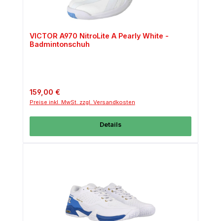
VICTOR A970 NitroLite A Pearly White -
Badmintonschuh
Regulärer Preis:
159,00 €
Preise inkl. MwSt. zzgl. Versandkosten
Details