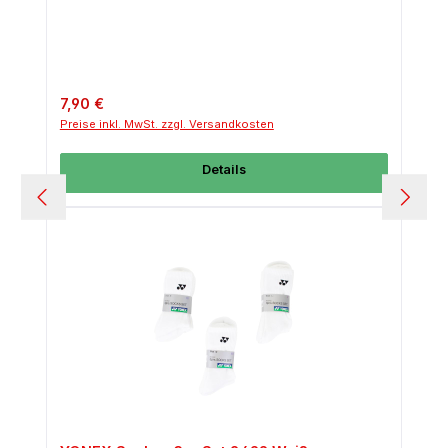
Regulärer Preis:
7,90 €
Preise inkl. MwSt. zzgl. Versandkosten
Details