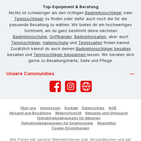
Top-Equipment & Beratung
Nichts ist schwieriger als den richtigen
Badmintonschläger
oder
Tennisschläger
zu finden oder dafür auch noch die für die
passende Besaitung zu wählen. Wir bieten dir ein hochwertiges
Sortiment, wo du ganz bestimmt deine nächsten
Badmintonschuhe
,
Griffbänder
,
Badmintonsaiten
, aber auch
Tennisschläger
,
Hallenschuhe
und
Tennissaiten
finden kannst.
Zusätzlich kannst du auch deinen
Badmintonschläger besaiten
besaiten und
Tennisschläger bespannen
lassen. Wir beraten dich
gerne zu Besaitungshärte, Saite und Pflege.
Unsere Communities
Facebook
Instagram
Website
Über uns
Impressum
Kontakt
Datenschutz
AGB
Versand und Bezahlung
Widerrufsrecht
Retouren und Umtausch
Teilnahmebedingungen für Aktionen
Teilnahmebedingungen für Gewinnspiele
Newsletter
Cookie-Einstellungen
Alle Preise inkl. gesetzl. Mehrwertsteuer zzgl.
Versandkosten
und ggf.