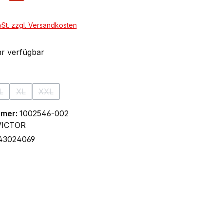
wSt. zzgl. Versandkosten
r verfügbar
ählen
L
XL
XXL
n ist zurzeit nicht verfügbar.)
 Option ist zurzeit nicht verfügbar.)
(Diese Option ist zurzeit nicht verfügbar.)
(Diese Option ist zurzeit nicht verfügbar.)
(Diese Option ist zurzeit nicht verfügbar.)
mmer:
1002546-002
VICTOR
43024069