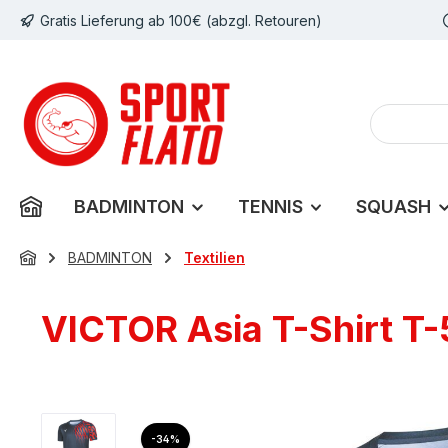
Gratis Lieferung ab 100€ (abzgl. Retouren)
m Hauptinhalt springen
Zur Suche springen
Zur Hauptnavigation springen
BADMINTON
TENNIS
SQUASH
BADMINTON
Textilien
VICTOR Asia T-Shirt T-
Bildergalerie überspringen
Rabatt
-34%