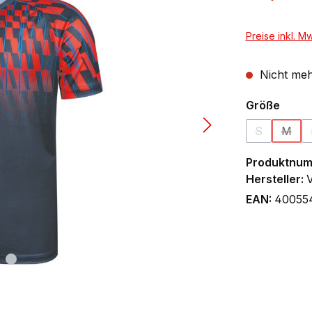
Preise inkl. M
Nicht meh
ausw
Größe
S
M
(Diese Optio
(Diese
Produktnu
Hersteller:
EAN:
40055