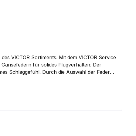
ent des VICTOR Sortiments. Mit dem VICTOR Service
r
mes Schlaggefühl. Durch die Auswahl der Federn
 du einen zuverlässigen Trainingsball mit guter
iningsgruppen: Viele
 Vorteile eines Naturfederballs mit einer fairen