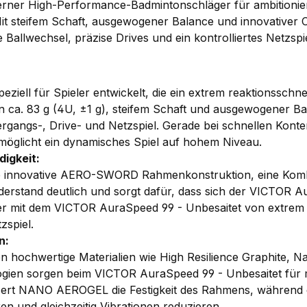
erner High-Performance-Badmintonschläger für ambitioniert
Mit steifem Schaft, ausgewogener Balance und innovativer
allwechsel, präzise Drives und ein kontrolliertes Netzspie
ell für Spieler entwickelt, die ein extrem reaktionsschne
n ca. 83 g (4U, ±1 g), steifem Schaft und ausgewogener B
bergangs-, Drive- und Netzspiel. Gerade bei schnellen Kon
möglicht ein dynamisches Spiel auf hohem Niveau.
igkeit:
ie innovative AERO-SWORD Rahmenkonstruktion, eine Komb
derstand deutlich und sorgt dafür, dass sich der VICTOR 
ieler mit dem VICTOR AuraSpeed 99 - Unbesaitet von extr
zspiel.
n:
ochwertige Materialien wie High Resilience Graphite, Nan
gien sorgen beim VICTOR AuraSpeed 99 - Unbesaitet für max
essert NANO AEROGEL die Festigkeit des Rahmens, während
n und gleichzeitig Vibrationen reduzieren.