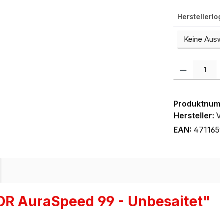
Herstellerl
Produkt Anzah
Produktnu
Hersteller:
EAN:
47116
OR AuraSpeed 99 - Unbesaitet"