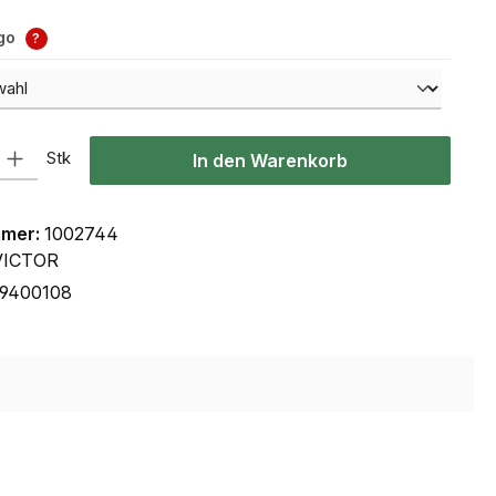
ogo
?
l: Gib den gewünschten Wert ein oder benutze die Schaltflächen um
Stk
In den Warenkorb
mmer:
1002744
VICTOR
59400108