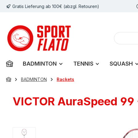
Gratis Lieferung ab 100€ (abzgl. Retouren)
m Hauptinhalt springen
Zur Suche springen
Zur Hauptnavigation springen
BADMINTON
TENNIS
SQUASH
BADMINTON
Rackets
VICTOR AuraSpeed 99 -
Bildergalerie überspringen