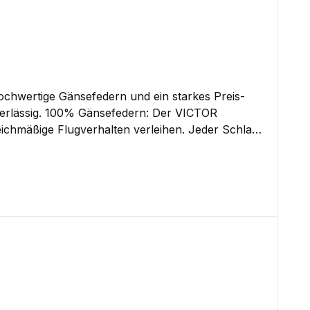
chwertige Gänsefedern und ein starkes Preis-
 Der VICTOR
eichmäßige Flugverhalten verleihen. Jeder Schlag
. Zweitbeste Qualität im
ften: Mit dem
rbeitung sorgt dafür, dass der Federball gerade
r auch bei hoher Beanspruchung verlässlich bleibt.