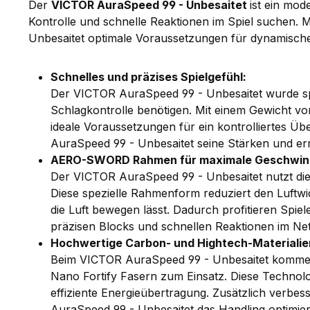
Der
VICTOR AuraSpeed 99 - Unbesaitet
ist ein mod
Kontrolle und schnelle Reaktionen im Spiel suchen. 
Unbesaitet optimale Voraussetzungen für dynamische B
Schnelles und präzises Spielgefühl:
Der VICTOR AuraSpeed 99 - Unbesaitet wurde spezi
Schlagkontrolle benötigen. Mit einem Gewicht vo
ideale Voraussetzungen für ein kontrolliertes Ü
AuraSpeed 99 - Unbesaitet seine Stärken und er
AERO-SWORD Rahmen für maximale Geschwind
Der VICTOR AuraSpeed 99 - Unbesaitet nutzt d
Diese spezielle Rahmenform reduziert den Luftwi
die Luft bewegen lässt. Dadurch profitieren Sp
präzisen Blocks und schnellen Reaktionen im Net
Hochwertige Carbon- und Hightech-Materialie
Beim VICTOR AuraSpeed 99 - Unbesaitet kommen h
Nano Fortify Fasern zum Einsatz. Diese Technolo
effiziente Energieübertragung. Zusätzlich verb
AuraSpeed 99 - Unbesaitet das Handling optimiere