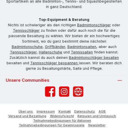
Sportartikeln an alle Badminton-, Tennis- und Squashbegeisterten
in ganz Deutschland.
Top-Equipment & Beratung
Nichts ist schwieriger als den richtigen
Badmintonschläger
oder
Tennisschläger
zu finden oder dafür auch noch die für die
passende Besaitung zu wählen. Wir bieten dir ein hochwertiges
Sortiment, wo du ganz bestimmt deine nächsten
Badmintonschuhe
,
Griffbänder
,
Badmintonsaiten
, aber auch
Tennisschläger
,
Hallenschuhe
und
Tennissaiten
finden kannst.
Zusätzlich kannst du auch deinen
Badmintonschläger besaiten
besaiten und
Tennisschläger bespannen
lassen. Wir beraten dich
gerne zu Besaitungshärte, Saite und Pflege.
Unsere Communities
Facebook
Instagram
Website
Über uns
Impressum
Kontakt
Datenschutz
AGB
Versand und Bezahlung
Widerrufsrecht
Retouren und Umtausch
Teilnahmebedingungen für Aktionen
Teilnahmebedingungen für Gewinnspiele
Newsletter