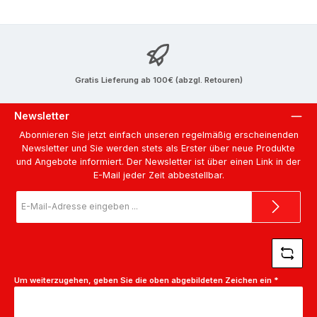
Gratis Lieferung ab 100€ (abzgl. Retouren)
Newsletter
Abonnieren Sie jetzt einfach unseren regelmäßig erscheinenden
Newsletter und Sie werden stets als Erster über neue Produkte
und Angebote informiert. Der Newsletter ist über einen Link in der
E-Mail jeder Zeit abbestellbar.
E-
Mail-
Adresse
*
Um weiterzugehen, geben Sie die oben abgebildeten Zeichen ein
*