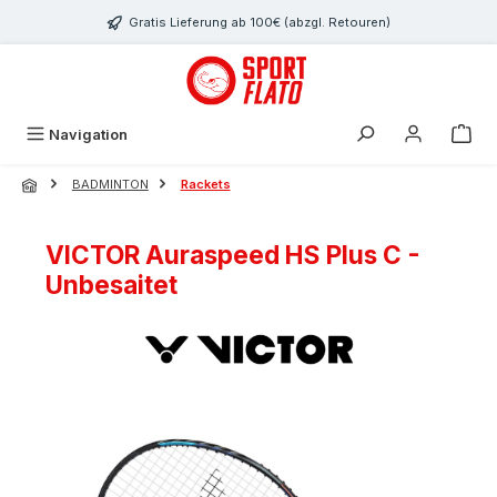
Zum Hauptinhalt springen
Gratis Lieferung ab 100€ (abzgl. Retouren)
Navigation
BADMINTON
Rackets
VICTOR Auraspeed HS Plus C -
Unbesaitet
Bildergalerie überspringen