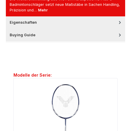
Badmintonschläger setzt neue Maßstäbe in Sachen Handling,
Präzision und…
Mehr
Eigenschaften
Buying Guide
Produktgalerie überspringen
Modelle der Serie: