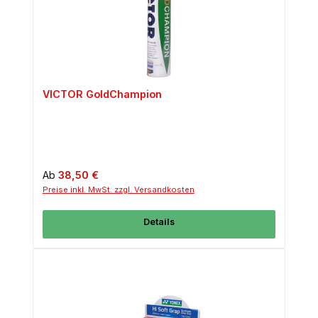
VICTOR GoldChampion
Regulärer Preis:
Ab
38,50 €
Preise inkl. MwSt. zzgl. Versandkosten
Details