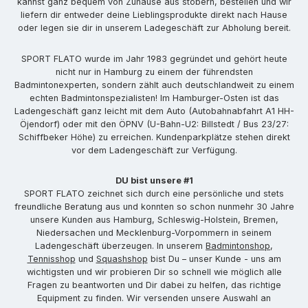
kannst ganz bequem von Zuhause aus stöbern, bestellen und wir
liefern dir entweder deine Lieblingsprodukte direkt nach Hause
oder legen sie dir in unserem Ladegeschäft zur Abholung bereit.
SPORT FLATO wurde im Jahr 1983 gegründet und gehört heute
nicht nur in Hamburg zu einem der führendsten
Badmintonexperten, sondern zählt auch deutschlandweit zu einem
echten Badmintonspezialisten! Im Hamburger-Osten ist das
Ladengeschäft ganz leicht mit dem Auto (Autobahnabfahrt A1 HH-
Öjendorf) oder mit den ÖPNV (U-Bahn-U2: Billstedt / Bus 23/27:
Schiffbeker Höhe) zu erreichen. Kundenparkplätze stehen direkt
vor dem Ladengeschäft zur Verfügung.
DU bist unsere #1
SPORT FLATO zeichnet sich durch eine persönliche und stets
freundliche Beratung aus und konnten so schon nunmehr 30 Jahre
unsere Kunden aus Hamburg, Schleswig-Holstein, Bremen,
Niedersachen und Mecklenburg-Vorpommern in seinem
Ladengeschäft überzeugen. In unserem
Badmintonshop
,
Tennisshop
und
Squashshop
bist Du – unser Kunde - uns am
wichtigsten und wir probieren Dir so schnell wie möglich alle
Fragen zu beantworten und Dir dabei zu helfen, das richtige
Equipment zu finden. Wir versenden unsere Auswahl an