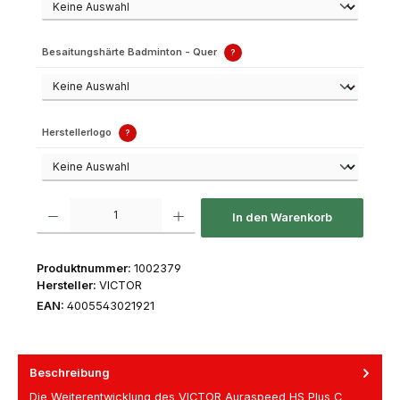
Besaitungshärte Badminton - Quer
?
Herstellerlogo
?
Produkt Anzahl: Gib den gewünschten Wert ein oder benutze die Schaltfl
In den Warenkorb
Produktnummer:
1002379
Hersteller:
VICTOR
EAN:
4005543021921
Beschreibung
Die Weiterentwicklung des VICTOR Auraspeed HS Plus C