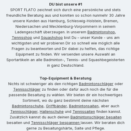
DU bist unsere #1
SPORT FLATO zeichnet sich durch eine persönliche und stets
freundliche Beratung aus und konnten so schon nunmehr 30 Jahre
unsere Kunden aus Hamburg, Schleswig-Holstein, Bremen,
Niedersachen und Mecklenburg-Vorpommern in seinem
Ladengeschäft überzeugen. In unserem
Badmintonshop
,
Tennisshop
und
Squashshop
bist Du – unser Kunde - uns am
wichtigsten und wir probieren Dir so schnell wie möglich alle
Fragen zu beantworten und Dir dabei zu helfen, das richtige
Equipment zu finden. Wir versenden unsere Auswahl an
Sportartikeln an alle Badminton-, Tennis- und Squashbegeisterten
in ganz Deutschland.
Top-Equipment & Beratung
Nichts ist schwieriger als den richtigen
Badmintonschläger
oder
Tennisschläger
zu finden oder dafür auch noch die für die
passende Besaitung zu wählen. Wir bieten dir ein hochwertiges
Sortiment, wo du ganz bestimmt deine nächsten
Badmintonschuhe
,
Griffbänder
,
Badmintonsaiten
, aber auch
Tennisschläger
,
Hallenschuhe
und
Tennissaiten
finden kannst.
Zusätzlich kannst du auch deinen
Badmintonschläger besaiten
besaiten und
Tennisschläger bespannen
lassen. Wir beraten dich
gerne zu Besaitungshärte, Saite und Pflege.