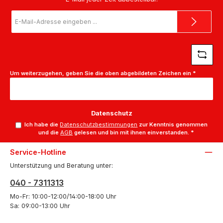
E-
Mail-
Adresse
*
Um weiterzugehen, geben Sie die oben abgebildeten Zeichen ein
*
Datenschutz
Ich habe die
Datenschutzbestimmungen
zur Kenntnis genommen
und die
AGB
gelesen und bin mit ihnen einverstanden.
*
Service-Hotline
Unterstützung und Beratung unter:
040 - 7311313
Mo-Fr: 10:00-12:00/14:00-18:00 Uhr
Sa: 09:00-13:00 Uhr