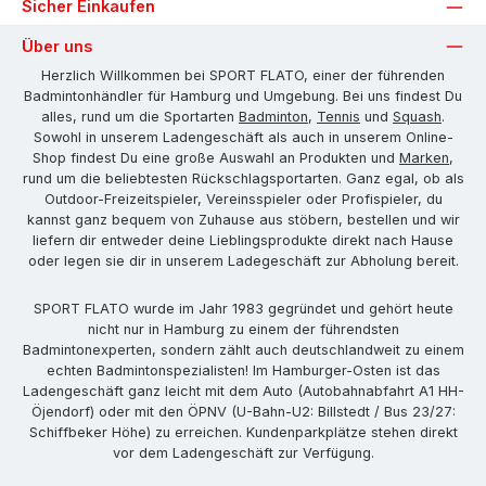
Sicher Einkaufen
Über uns
Herzlich Willkommen bei SPORT FLATO, einer der führenden
Badmintonhändler für Hamburg und Umgebung. Bei uns findest Du
alles, rund um die Sportarten
Badminton
,
Tennis
und
Squash
.
Sowohl in unserem Ladengeschäft als auch in unserem Online-
Shop findest Du eine große Auswahl an Produkten und
Marken
,
rund um die beliebtesten Rückschlagsportarten. Ganz egal, ob als
Outdoor-Freizeitspieler, Vereinsspieler oder Profispieler, du
kannst ganz bequem von Zuhause aus stöbern, bestellen und wir
liefern dir entweder deine Lieblingsprodukte direkt nach Hause
oder legen sie dir in unserem Ladegeschäft zur Abholung bereit.
SPORT FLATO wurde im Jahr 1983 gegründet und gehört heute
nicht nur in Hamburg zu einem der führendsten
Badmintonexperten, sondern zählt auch deutschlandweit zu einem
echten Badmintonspezialisten! Im Hamburger-Osten ist das
Ladengeschäft ganz leicht mit dem Auto (Autobahnabfahrt A1 HH-
Öjendorf) oder mit den ÖPNV (U-Bahn-U2: Billstedt / Bus 23/27:
Schiffbeker Höhe) zu erreichen. Kundenparkplätze stehen direkt
vor dem Ladengeschäft zur Verfügung.