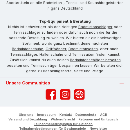
Sportartikeln an alle Badminton-, Tennis- und Squashbegeisterten
in ganz Deutschland.
Top-Equipment & Beratung
Nichts ist schwieriger als den richtigen
Badmintonschläger
oder
Tennisschläger
zu finden oder dafür auch noch die für die
passende Besaitung zu wählen. Wir bieten dir ein hochwertiges
Sortiment, wo du ganz bestimmt deine nächsten
Badmintonschuhe
,
Griffbänder
,
Badmintonsaiten
, aber auch
Tennisschläger
,
Hallenschuhe
und
Tennissaiten
finden kannst.
Zusätzlich kannst du auch deinen
Badmintonschläger besaiten
besaiten und
Tennisschläger bespannen
lassen. Wir beraten dich
gerne zu Besaitungshärte, Saite und Pflege.
Unsere Communities
Facebook
Instagram
Website
Über uns
Impressum
Kontakt
Datenschutz
AGB
Versand und Bezahlung
Widerrufsrecht
Retouren und Umtausch
Teilnahmebedingungen für Aktionen
Teilnahmebedingungen für Gewinnspiele
Newsletter