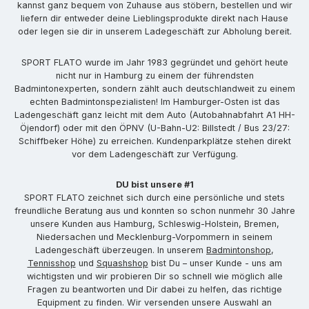
kannst ganz bequem von Zuhause aus stöbern, bestellen und wir
liefern dir entweder deine Lieblingsprodukte direkt nach Hause
oder legen sie dir in unserem Ladegeschäft zur Abholung bereit.
SPORT FLATO wurde im Jahr 1983 gegründet und gehört heute
nicht nur in Hamburg zu einem der führendsten
Badmintonexperten, sondern zählt auch deutschlandweit zu einem
echten Badmintonspezialisten! Im Hamburger-Osten ist das
Ladengeschäft ganz leicht mit dem Auto (Autobahnabfahrt A1 HH-
Öjendorf) oder mit den ÖPNV (U-Bahn-U2: Billstedt / Bus 23/27:
Schiffbeker Höhe) zu erreichen. Kundenparkplätze stehen direkt
vor dem Ladengeschäft zur Verfügung.
DU bist unsere #1
SPORT FLATO zeichnet sich durch eine persönliche und stets
freundliche Beratung aus und konnten so schon nunmehr 30 Jahre
unsere Kunden aus Hamburg, Schleswig-Holstein, Bremen,
Niedersachen und Mecklenburg-Vorpommern in seinem
Ladengeschäft überzeugen. In unserem
Badmintonshop
,
Tennisshop
und
Squashshop
bist Du – unser Kunde - uns am
wichtigsten und wir probieren Dir so schnell wie möglich alle
Fragen zu beantworten und Dir dabei zu helfen, das richtige
Equipment zu finden. Wir versenden unsere Auswahl an