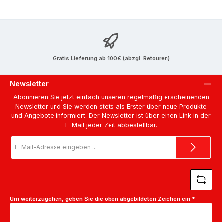
Gratis Lieferung ab 100€ (abzgl. Retouren)
Newsletter
Abonnieren Sie jetzt einfach unseren regelmäßig erscheinenden
Newsletter und Sie werden stets als Erster über neue Produkte
und Angebote informiert. Der Newsletter ist über einen Link in der
E-Mail jeder Zeit abbestellbar.
E-
Mail-
Adresse
*
Um weiterzugehen, geben Sie die oben abgebildeten Zeichen ein
*