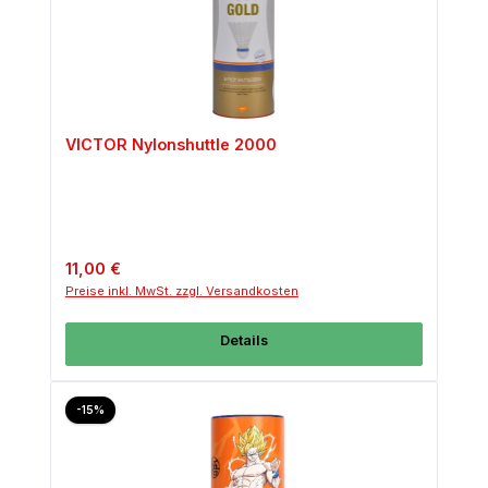
VICTOR Nylonshuttle 2000
Regulärer Preis:
11,00 €
Preise inkl. MwSt. zzgl. Versandkosten
Details
Rabatt
-15%