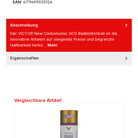
EAN:
4711499035126
Beschreibung
Der VICTOR New Carbonsonic NCS Badmintonball ist die
innovative Antwort auf steigende Preise und begrenzte
Haltbarkeit herkö…
Mehr
Eigenschaften
Produktgalerie überspringen
Vergleichbare Artikel: