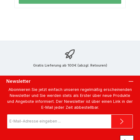
Gratis Lieferung ab 100€ (abzgl. Retouren)
Newsletter
Abonnieren Sie jetzt einfach unseren regelmäßig erscheinenden
Newsletter und Sie werden stets als Erster über neue Produkte
und Angebote informiert. Der Newsletter ist über einen Link in der
E-Mail jeder Zeit abbestellbar.
E-
Mail-
Adresse
*