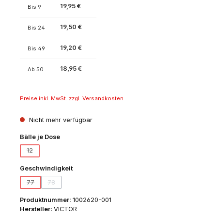
19,95 €
Bis
9
19,50 €
Bis
24
19,20 €
Bis
49
18,95 €
Ab
50
Preise inkl. MwSt. zzgl. Versandkosten
Nicht mehr verfügbar
auswählen
Bälle je Dose
12
(Diese Option ist zurzeit nicht verfügbar.)
auswählen
Geschwindigkeit
77
78
(Diese Option ist zurzeit nicht verfügbar.)
(Diese Option ist zurzeit nicht verfügbar.)
Produktnummer:
1002620-001
Hersteller:
VICTOR