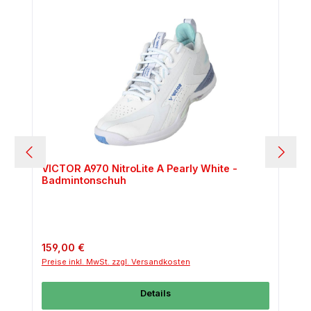
VICTOR A970 NitroLite A Pearly White -
Badmintonschuh
Regulärer Preis:
159,00 €
Preise inkl. MwSt. zzgl. Versandkosten
Details