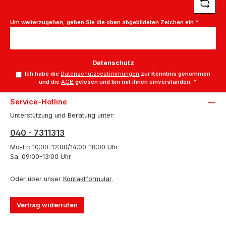
Um weiterzugehen, geben Sie die oben abgebildeten Zeichen ein
*
Datenschutz
Ich habe die
Datenschutzbestimmungen
zur Kenntnis genommen
und die
AGB
gelesen und bin mit ihnen einverstanden.
*
Service-Hotline
Unterstützung und Beratung unter:
040 - 7311313
Mo-Fr: 10:00-12:00/14:00-18:00 Uhr
Sa: 09:00-13:00 Uhr
Oder über unser
Kontaktformular
.
Vertrag widerrufen