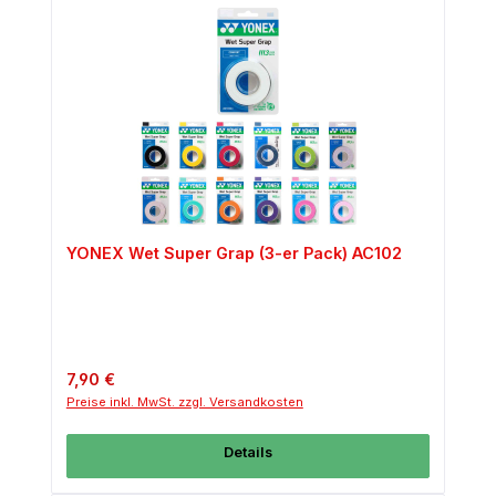
YONEX Wet Super Grap (3-er Pack) AC102
Regulärer Preis:
7,90 €
Preise inkl. MwSt. zzgl. Versandkosten
Details