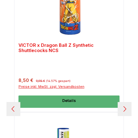
VICTOR x Dragon Ball Z Synthetic
Shuttlecocks NCS
Verkaufspreis:
Regulärer Preis:
8,50 €
9,95 €
(14.57% gespart)
Preise inkl. MwSt. zzgl. Versandkosten
Details