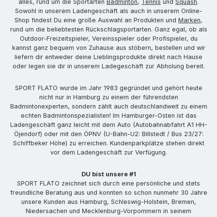
alles, rund um die Sportarten
Badminton
,
Tennis
und
Squash
.
Sowohl in unserem Ladengeschäft als auch in unserem Online-
Shop findest Du eine große Auswahl an Produkten und
Marken
,
rund um die beliebtesten Rückschlagsportarten. Ganz egal, ob als
Outdoor-Freizeitspieler, Vereinsspieler oder Profispieler, du
kannst ganz bequem von Zuhause aus stöbern, bestellen und wir
liefern dir entweder deine Lieblingsprodukte direkt nach Hause
oder legen sie dir in unserem Ladegeschäft zur Abholung bereit.
SPORT FLATO wurde im Jahr 1983 gegründet und gehört heute
nicht nur in Hamburg zu einem der führendsten
Badmintonexperten, sondern zählt auch deutschlandweit zu einem
echten Badmintonspezialisten! Im Hamburger-Osten ist das
Ladengeschäft ganz leicht mit dem Auto (Autobahnabfahrt A1 HH-
Öjendorf) oder mit den ÖPNV (U-Bahn-U2: Billstedt / Bus 23/27:
Schiffbeker Höhe) zu erreichen. Kundenparkplätze stehen direkt
vor dem Ladengeschäft zur Verfügung.
DU bist unsere #1
SPORT FLATO zeichnet sich durch eine persönliche und stets
freundliche Beratung aus und konnten so schon nunmehr 30 Jahre
unsere Kunden aus Hamburg, Schleswig-Holstein, Bremen,
Niedersachen und Mecklenburg-Vorpommern in seinem