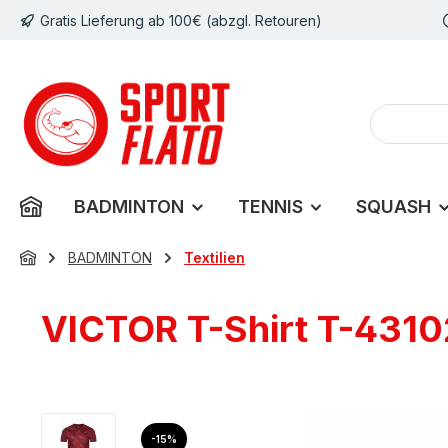
Gratis Lieferung ab 100€ (abzgl. Retouren)
m Hauptinhalt springen
Zur Suche springen
Zur Hauptnavigation springen
BADMINTON
TENNIS
SQUASH
BADMINTON
Textilien
VICTOR T-Shirt T-4310
Bildergalerie überspringen
Rabatt
-15%