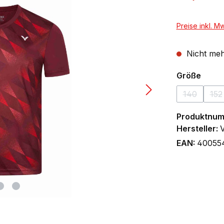
Preise inkl. M
Nicht meh
ausw
Größe
140
152
(Diese Opti
(D
Produktnu
Hersteller:
EAN:
40055