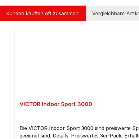
Kunden kauften oft zusammen:
Vergleichbare Artike
Produktgalerie überspringen
VICTOR Indoor Sport 3000
Die VICTOR Indoor Sport 3000 sind preiswerte Sp
geeignet sind. Details: Preiswertes 3er-Pack: Erhalte direkt 3 Paar der Indoor Sport 3000 Socken zu einem attraktiven Preis. Angenehmer Tragekomfort: