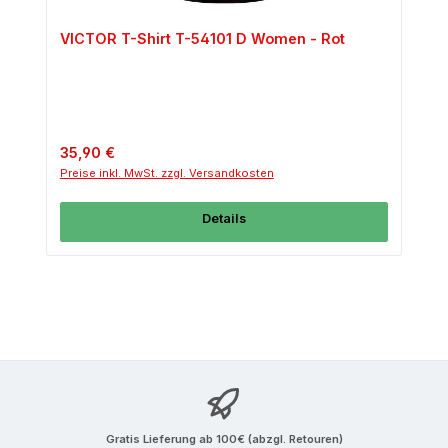
VICTOR T-Shirt T-54101 D Women - Rot
Regulärer Preis:
35,90 €
Preise inkl. MwSt. zzgl. Versandkosten
Details
Gratis Lieferung ab 100€ (abzgl. Retouren)