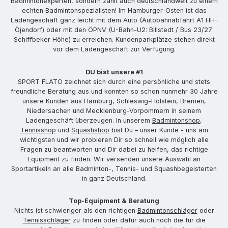
Badmintonexperten, sondern zählt auch deutschlandweit zu einem
echten Badmintonspezialisten! Im Hamburger-Osten ist das
Ladengeschäft ganz leicht mit dem Auto (Autobahnabfahrt A1 HH-
Öjendorf) oder mit den ÖPNV (U-Bahn-U2: Billstedt / Bus 23/27:
Schiffbeker Höhe) zu erreichen. Kundenparkplätze stehen direkt
vor dem Ladengeschäft zur Verfügung.
DU bist unsere #1
SPORT FLATO zeichnet sich durch eine persönliche und stets
freundliche Beratung aus und konnten so schon nunmehr 30 Jahre
unsere Kunden aus Hamburg, Schleswig-Holstein, Bremen,
Niedersachen und Mecklenburg-Vorpommern in seinem
Ladengeschäft überzeugen. In unserem
Badmintonshop
,
Tennisshop
und
Squashshop
bist Du – unser Kunde - uns am
wichtigsten und wir probieren Dir so schnell wie möglich alle
Fragen zu beantworten und Dir dabei zu helfen, das richtige
Equipment zu finden. Wir versenden unsere Auswahl an
Sportartikeln an alle Badminton-, Tennis- und Squashbegeisterten
in ganz Deutschland.
Top-Equipment & Beratung
Nichts ist schwieriger als den richtigen
Badmintonschläger
oder
Tennisschläger
zu finden oder dafür auch noch die für die