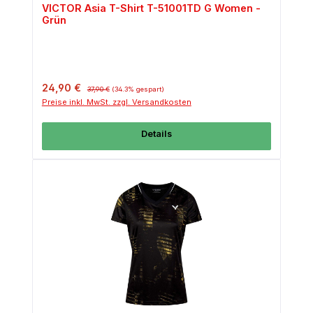
VICTOR Asia T-Shirt T-51001TD G Women -
Grün
Verkaufspreis:
Regulärer Preis:
24,90 €
37,90 €
(34.3% gespart)
Preise inkl. MwSt. zzgl. Versandkosten
Details