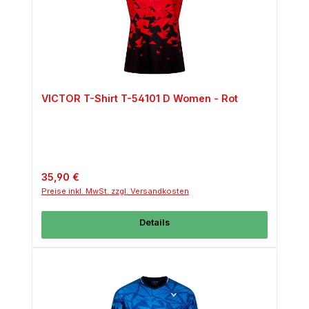
VICTOR T-Shirt T-54101 D Women - Rot
Regulärer Preis:
35,90 €
Preise inkl. MwSt. zzgl. Versandkosten
Details