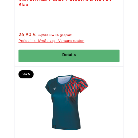
Blau
Verkaufspreis:
Regulärer Preis:
24,90 €
37,90 €
(34.3% gespart)
Preise inkl. MwSt. zzgl. Versandkosten
Details
Rabatt
-34%