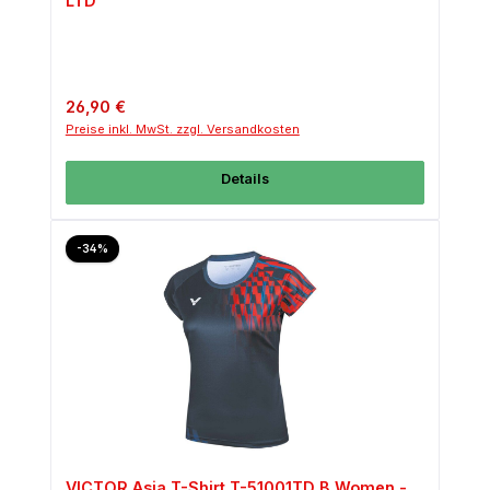
LTD
Regulärer Preis:
26,90 €
Preise inkl. MwSt. zzgl. Versandkosten
Details
Rabatt
-34%
VICTOR Asia T-Shirt T-51001TD B Women -