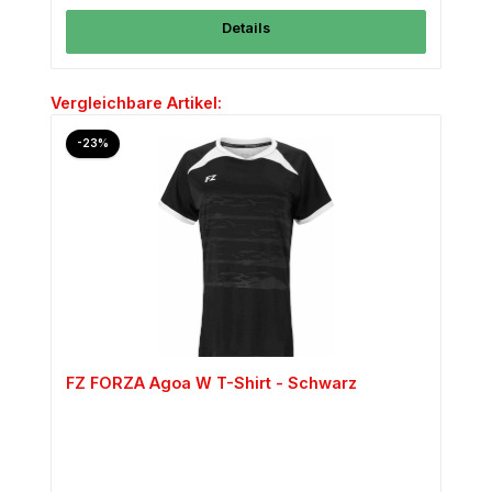
Details
Produktgalerie überspringen
Vergleichbare Artikel:
Rabatt
-23%
FZ FORZA Agoa W T-Shirt - Schwarz