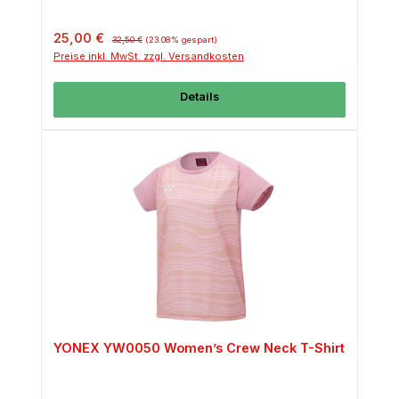
Verkaufspreis:
Regulärer Preis:
25,00 €
32,50 €
(23.08% gespart)
Preise inkl. MwSt. zzgl. Versandkosten
Details
YONEX YW0050 Women’s Crew Neck T-Shirt