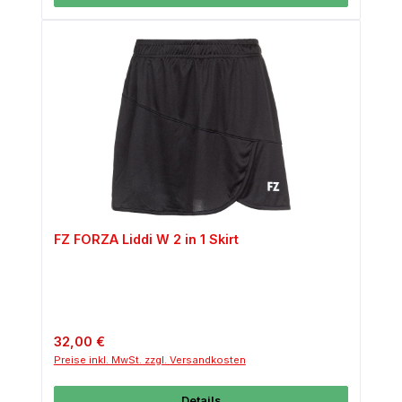
FZ FORZA Liddi W 2 in 1 Skirt
Regulärer Preis:
32,00 €
Preise inkl. MwSt. zzgl. Versandkosten
Details