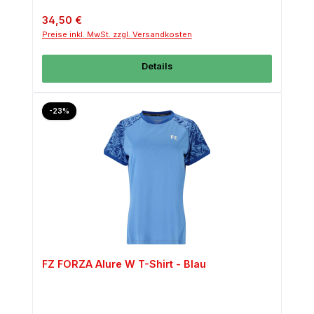
Regulärer Preis:
34,50 €
Preise inkl. MwSt. zzgl. Versandkosten
Details
Rabatt
-23%
FZ FORZA Alure W T-Shirt - Blau