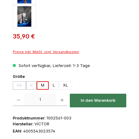
35,90 €
Preise inkl. MwSt. zzgl. Versandkosten
Sofort verfügbar, Lieferzeit: 1-3 Tage
auswählen
Größe
XS
S
M
L
XL
(Diese Option ist zurzeit nicht verfügbar.)
(Diese Option ist zurzeit nicht verfügbar.)
Produkt Anzahl: Gib den gewünschten Wert ein oder benutze die Schaltfl
In den Warenkorb
Produktnummer:
1002561-003
Hersteller:
VICTOR
EAN:
4005543023574