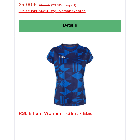
Verkaufspreis:
Regulärer Preis:
25,00 €
32,50 €
(23.08% gespart)
Preise inkl. MwSt. zzgl. Versandkosten
Details
RSL Elham Women T-Shirt - Blau