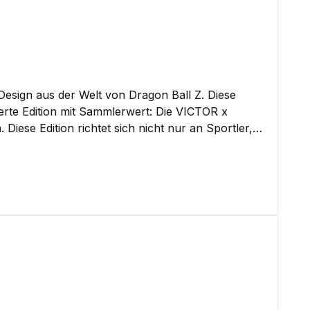
esign aus der Welt von Dragon Ball Z. Diese
Diese Edition richtet sich nicht nur an Sportler,
mit ideal im Training oder Alltag tragen. Die
 kleine goldene Kintoun-Wolke – bekannt aus der
 und hoher Tragekomfort für verschiedene
ende Atmungsaktivität, Flexibilität und