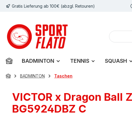
Gratis Lieferung ab 100€ (abzgl. Retouren)
m Hauptinhalt springen
Zur Suche springen
Zur Hauptnavigation springen
BADMINTON
TENNIS
SQUASH
BADMINTON
Taschen
VICTOR x Dragon Ball 
BG5924DBZ C