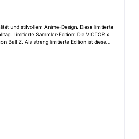
ät und stilvollem Anime-Design. Diese limitierte
VICTOR x
l Z. Als streng limitierte Edition ist diese
ll Z Design: Die
rangefarbener Dragon Ball Z Schriftzug an den
ils erinnern subtil an Son Gokus
 an unterschiedliche Fußgrößen an und bietet
gt für optimale Atmungsaktivität, Elastizität und
e sie verfügbar ist!