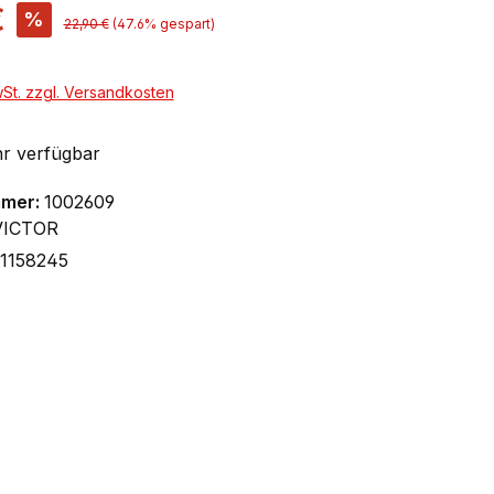
€
%
22,90 €
(47.6% gespart)
wSt. zzgl. Versandkosten
r verfügbar
mmer:
1002609
VICTOR
1158245