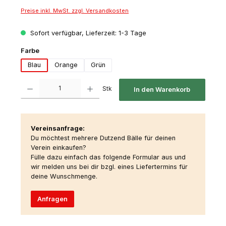
Preise inkl. MwSt. zzgl. Versandkosten
Sofort verfügbar, Lieferzeit: 1-3 Tage
auswählen
Farbe
Blau
Orange
Grün
Produkt Anzahl: Gib den gewünschten Wert ein oder benutze die Schaltfl
Stk
In den Warenkorb
Vereinsanfrage:
Du möchtest mehrere Dutzend Bälle für deinen
Verein einkaufen?
Fülle dazu einfach das folgende Formular aus und
wir melden uns bei dir bzgl. eines Liefertermins für
deine Wunschmenge.
Anfragen