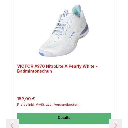
VICTOR A970 NitroLite A Pearly White -
Badmintonschuh
Regulärer Preis:
159,00 €
Preise inkl. MwSt. zzgl. Versandkosten
Details