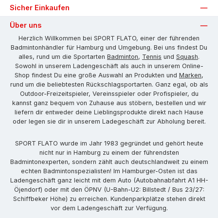
Sicher Einkaufen
Über uns
Herzlich Willkommen bei SPORT FLATO, einer der führenden
Badmintonhändler für Hamburg und Umgebung. Bei uns findest Du
alles, rund um die Sportarten
Badminton
,
Tennis
und
Squash
.
Sowohl in unserem Ladengeschäft als auch in unserem Online-
Shop findest Du eine große Auswahl an Produkten und
Marken
,
rund um die beliebtesten Rückschlagsportarten. Ganz egal, ob als
Outdoor-Freizeitspieler, Vereinsspieler oder Profispieler, du
kannst ganz bequem von Zuhause aus stöbern, bestellen und wir
liefern dir entweder deine Lieblingsprodukte direkt nach Hause
oder legen sie dir in unserem Ladegeschäft zur Abholung bereit.
SPORT FLATO wurde im Jahr 1983 gegründet und gehört heute
nicht nur in Hamburg zu einem der führendsten
Badmintonexperten, sondern zählt auch deutschlandweit zu einem
echten Badmintonspezialisten! Im Hamburger-Osten ist das
Ladengeschäft ganz leicht mit dem Auto (Autobahnabfahrt A1 HH-
Öjendorf) oder mit den ÖPNV (U-Bahn-U2: Billstedt / Bus 23/27:
Schiffbeker Höhe) zu erreichen. Kundenparkplätze stehen direkt
vor dem Ladengeschäft zur Verfügung.