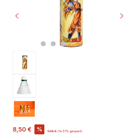
8,50 €
%
9,95 €
(14.57% gespart)