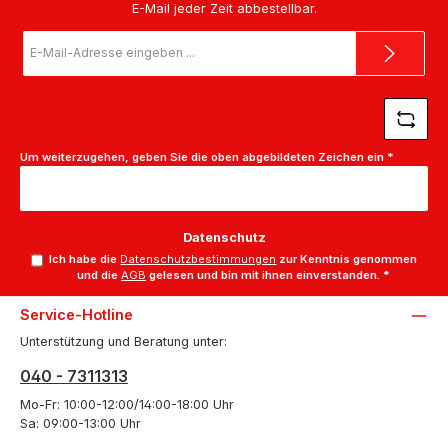
E-Mail jeder Zeit abbestellbar.
E-
Mail-
Adresse
*
Um weiterzugehen, geben Sie die oben abgebildeten Zeichen ein
*
Datenschutz
Ich habe die
Datenschutzbestimmungen
zur Kenntnis genommen
und die
AGB
gelesen und bin mit ihnen einverstanden.
*
Service-Hotline
Unterstützung und Beratung unter:
040 - 7311313
Mo-Fr: 10:00-12:00/14:00-18:00 Uhr
Sa: 09:00-13:00 Uhr