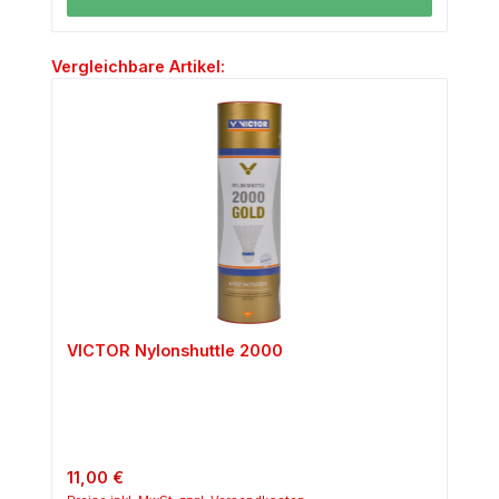
Produktgalerie überspringen
Vergleichbare Artikel:
VICTOR Nylonshuttle 2000
Regulärer Preis:
11,00 €