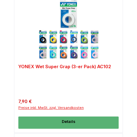
YONEX Wet Super Grap (3-er Pack) AC102
Regulärer Preis:
7,90 €
Preise inkl. MwSt. zzgl. Versandkosten
Details