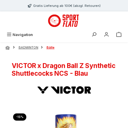
Zum Hauptinhalt springen
Gratis Lieferung ab 100€ (abzgl. Retouren)
Navigation
BADMINTON
Bälle
VICTOR x Dragon Ball Z Synthetic
Shuttlecocks NCS - Blau
Bildergalerie überspringen
Rabatt
-15%