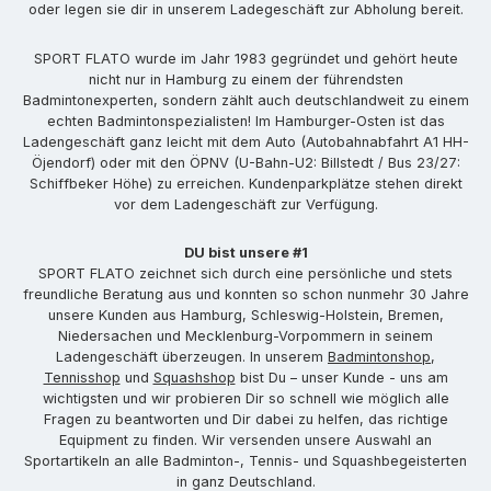
oder legen sie dir in unserem Ladegeschäft zur Abholung bereit.
SPORT FLATO wurde im Jahr 1983 gegründet und gehört heute
nicht nur in Hamburg zu einem der führendsten
Badmintonexperten, sondern zählt auch deutschlandweit zu einem
echten Badmintonspezialisten! Im Hamburger-Osten ist das
Ladengeschäft ganz leicht mit dem Auto (Autobahnabfahrt A1 HH-
Öjendorf) oder mit den ÖPNV (U-Bahn-U2: Billstedt / Bus 23/27:
Schiffbeker Höhe) zu erreichen. Kundenparkplätze stehen direkt
vor dem Ladengeschäft zur Verfügung.
DU bist unsere #1
SPORT FLATO zeichnet sich durch eine persönliche und stets
freundliche Beratung aus und konnten so schon nunmehr 30 Jahre
unsere Kunden aus Hamburg, Schleswig-Holstein, Bremen,
Niedersachen und Mecklenburg-Vorpommern in seinem
Ladengeschäft überzeugen. In unserem
Badmintonshop
,
Tennisshop
und
Squashshop
bist Du – unser Kunde - uns am
wichtigsten und wir probieren Dir so schnell wie möglich alle
Fragen zu beantworten und Dir dabei zu helfen, das richtige
Equipment zu finden. Wir versenden unsere Auswahl an
Sportartikeln an alle Badminton-, Tennis- und Squashbegeisterten
in ganz Deutschland.