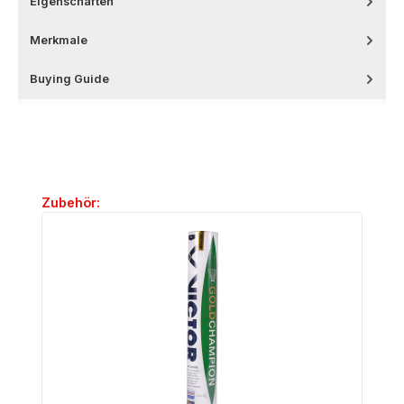
Eigenschaften
Merkmale
Buying Guide
Produktgalerie überspringen
Zubehör: