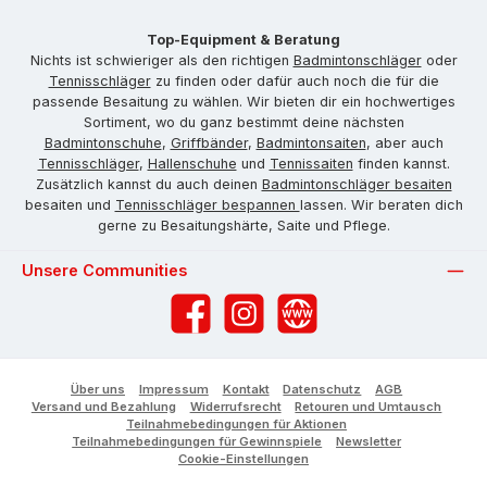
Top-Equipment & Beratung
Nichts ist schwieriger als den richtigen
Badmintonschläger
oder
Tennisschläger
zu finden oder dafür auch noch die für die
passende Besaitung zu wählen. Wir bieten dir ein hochwertiges
Sortiment, wo du ganz bestimmt deine nächsten
Badmintonschuhe
,
Griffbänder
,
Badmintonsaiten
, aber auch
Tennisschläger
,
Hallenschuhe
und
Tennissaiten
finden kannst.
Zusätzlich kannst du auch deinen
Badmintonschläger besaiten
besaiten und
Tennisschläger bespannen
lassen. Wir beraten dich
gerne zu Besaitungshärte, Saite und Pflege.
Unsere Communities
Facebook
Instagram
Website
Über uns
Impressum
Kontakt
Datenschutz
AGB
Versand und Bezahlung
Widerrufsrecht
Retouren und Umtausch
Teilnahmebedingungen für Aktionen
Teilnahmebedingungen für Gewinnspiele
Newsletter
Cookie-Einstellungen