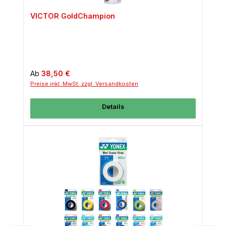
VICTOR GoldChampion
Regulärer Preis:
Ab
38,50 €
Preise inkl. MwSt. zzgl. Versandkosten
Details