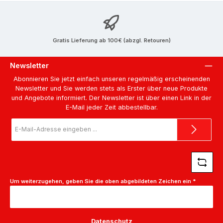
Gratis Lieferung ab 100€ (abzgl. Retouren)
Newsletter
Abonnieren Sie jetzt einfach unseren regelmäßig erscheinenden
Newsletter und Sie werden stets als Erster über neue Produkte
und Angebote informiert. Der Newsletter ist über einen Link in der
E-Mail jeder Zeit abbestellbar.
E-
Mail-
Adresse
*
Um weiterzugehen, geben Sie die oben abgebildeten Zeichen ein
*
Datenschutz