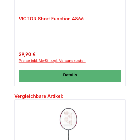
VICTOR Short Function 4866
Regulärer Preis:
29,90 €
Preise inkl. MwSt. zzgl. Versandkosten
Details
Produktgalerie überspringen
Vergleichbare Artikel: