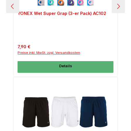
YONEX Wet Super Grap (3-er Pack) AC102
Regulärer Preis:
7,90 €
Preise inkl. MwSt. zzgl. Versandkosten
Details