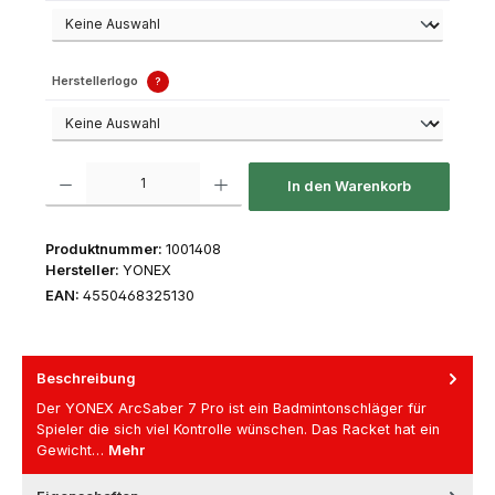
Herstellerlogo
?
Produkt Anzahl: Gib den gewünschten Wert ein oder benutze die Schaltfl
In den Warenkorb
Produktnummer:
1001408
Hersteller:
YONEX
EAN:
4550468325130
Beschreibung
Der YONEX ArcSaber 7 Pro ist ein Badmintonschläger für
Spieler die sich viel Kontrolle wünschen. Das Racket hat ein
Gewicht…
Mehr