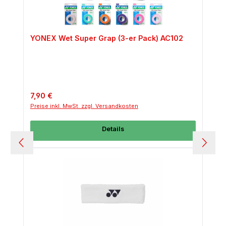
YONEX Wet Super Grap (3-er Pack) AC102
Regulärer Preis:
7,90 €
Preise inkl. MwSt. zzgl. Versandkosten
Details