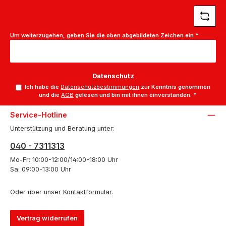
Um weiterzugehen, geben Sie die oben abgebildeten Zeichen ein
*
Datenschutz
Ich habe die
Datenschutzbestimmungen
zur Kenntnis genommen
und die
AGB
gelesen und bin mit ihnen einverstanden.
*
Service-Hotline
Unterstützung und Beratung unter:
040 - 7311313
Mo-Fr: 10:00-12:00/14:00-18:00 Uhr
Sa: 09:00-13:00 Uhr
Oder über unser
Kontaktformular
.
Vertrag widerrufen