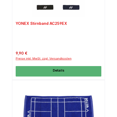
YONEX Stirnband AC259EX
Regulärer Preis:
9,90 €
Preise inkl. MwSt. zzgl. Versandkosten
Details