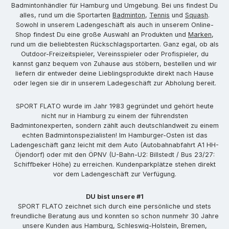
Badmintonhändler für Hamburg und Umgebung. Bei uns findest Du
alles, rund um die Sportarten
Badminton
,
Tennis
und
Squash
.
Sowohl in unserem Ladengeschäft als auch in unserem Online-
Shop findest Du eine große Auswahl an Produkten und
Marken
,
rund um die beliebtesten Rückschlagsportarten. Ganz egal, ob als
Outdoor-Freizeitspieler, Vereinsspieler oder Profispieler, du
kannst ganz bequem von Zuhause aus stöbern, bestellen und wir
liefern dir entweder deine Lieblingsprodukte direkt nach Hause
oder legen sie dir in unserem Ladegeschäft zur Abholung bereit.
SPORT FLATO wurde im Jahr 1983 gegründet und gehört heute
nicht nur in Hamburg zu einem der führendsten
Badmintonexperten, sondern zählt auch deutschlandweit zu einem
echten Badmintonspezialisten! Im Hamburger-Osten ist das
Ladengeschäft ganz leicht mit dem Auto (Autobahnabfahrt A1 HH-
Öjendorf) oder mit den ÖPNV (U-Bahn-U2: Billstedt / Bus 23/27:
Schiffbeker Höhe) zu erreichen. Kundenparkplätze stehen direkt
vor dem Ladengeschäft zur Verfügung.
DU bist unsere #1
SPORT FLATO zeichnet sich durch eine persönliche und stets
freundliche Beratung aus und konnten so schon nunmehr 30 Jahre
unsere Kunden aus Hamburg, Schleswig-Holstein, Bremen,