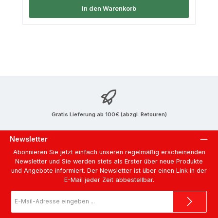
In den Warenkorb
Gratis Lieferung ab 100€ (abzgl. Retouren)
Newsletter
Abonnieren Sie jetzt einfach unseren regelmäßig erscheinenden
Newsletter und Sie werden stets als Erster über neue Produkte
und Angebote informiert. Der Newsletter ist über einen Link in der
E-Mail jeder Zeit abbestellbar.
E-
Mail-
Adresse
*