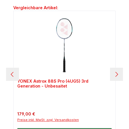
Produktgalerie überspringen
Vergleichbare Artikel:
YONEX Astrox 88S Pro (4UG5) 3rd
Generation - Unbesaitet
Regulärer Preis:
179,00 €
Preise inkl. MwSt. zzgl. Versandkosten