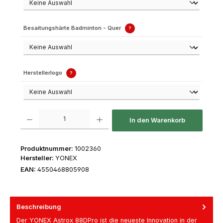
Besaitungshärte Badminton - Quer
?
Herstellerlogo
?
Produkt Anzahl: Gib den gewünschten Wert ein oder benutze die Schaltfl
In den Warenkorb
Produktnummer:
1002360
Hersteller:
YONEX
EAN:
4550468805908
Beschreibung
Der YONEX Astrox 88DPro ist die neueste Innovation in der