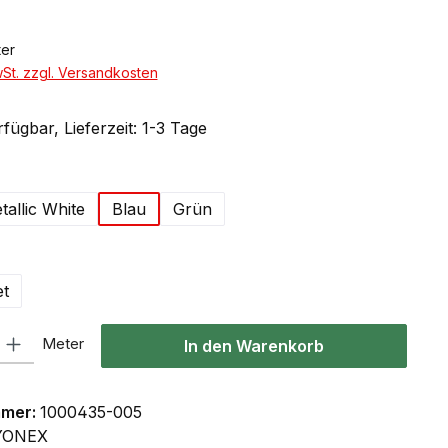
er
wSt. zzgl. Versandkosten
fügbar, Lieferzeit: 1-3 Tage
hlen
tallic White
Blau
Grün
ählen
et
l: Gib den gewünschten Wert ein oder benutze die Schaltflächen um
Meter
In den Warenkorb
mmer:
1000435-005
YONEX