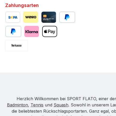
Zahlungsarten
SEPA Überweisung
Wero
Kreditkarte
PayPal
Später bezahlen
Klarna
Apple Pay
Vorkasse
Herzlich Willkommen bei SPORT FLATO, einer der
Badminton
,
Tennis
und
Squash
. Sowohl in unserem La
die beliebtesten Rückschlagsportarten. Ganz egal, ob