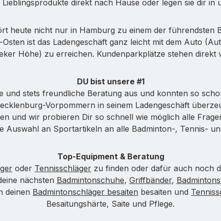
ne Lieblingsprodukte direkt nach Hause oder legen sie dir i
 heute nicht nur in Hamburg zu einem der führendsten B
-Osten ist das Ladengeschäft ganz leicht mit dem Auto (A
fbeker Höhe) zu erreichen. Kundenparkplätze stehen direk
DU bist unsere #1
e und stets freundliche Beratung aus und konnten so s
Mecklenburg-Vorpommern in seinem Ladengeschäft überze
en und wir probieren Dir so schnell wie möglich alle Frage
e Auswahl an Sportartikeln an alle Badminton-, Tennis- un
Top-Equipment & Beratung
ger
oder
Tennisschläger
zu finden oder dafür auch noch di
 deine nächsten
Badmintonschuhe
,
Griffbänder
,
Badmintons
ch deinen
Badmintonschläger besaiten
besaiten und
Tennis
Besaitungshärte, Saite und Pflege.