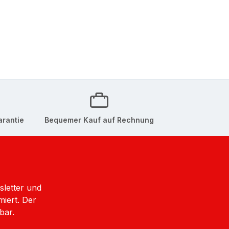
arantie
Bequemer Kauf auf Rechnung
sletter und
miert. Der
bar.