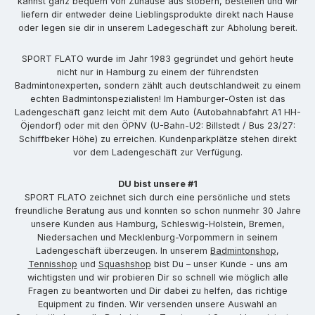
kannst ganz bequem von Zuhause aus stöbern, bestellen und wir
liefern dir entweder deine Lieblingsprodukte direkt nach Hause
oder legen sie dir in unserem Ladegeschäft zur Abholung bereit.
SPORT FLATO wurde im Jahr 1983 gegründet und gehört heute
nicht nur in Hamburg zu einem der führendsten
Badmintonexperten, sondern zählt auch deutschlandweit zu einem
echten Badmintonspezialisten! Im Hamburger-Osten ist das
Ladengeschäft ganz leicht mit dem Auto (Autobahnabfahrt A1 HH-
Öjendorf) oder mit den ÖPNV (U-Bahn-U2: Billstedt / Bus 23/27:
Schiffbeker Höhe) zu erreichen. Kundenparkplätze stehen direkt
vor dem Ladengeschäft zur Verfügung.
DU bist unsere #1
SPORT FLATO zeichnet sich durch eine persönliche und stets
freundliche Beratung aus und konnten so schon nunmehr 30 Jahre
unsere Kunden aus Hamburg, Schleswig-Holstein, Bremen,
Niedersachen und Mecklenburg-Vorpommern in seinem
Ladengeschäft überzeugen. In unserem
Badmintonshop
,
Tennisshop
und
Squashshop
bist Du – unser Kunde - uns am
wichtigsten und wir probieren Dir so schnell wie möglich alle
Fragen zu beantworten und Dir dabei zu helfen, das richtige
Equipment zu finden. Wir versenden unsere Auswahl an