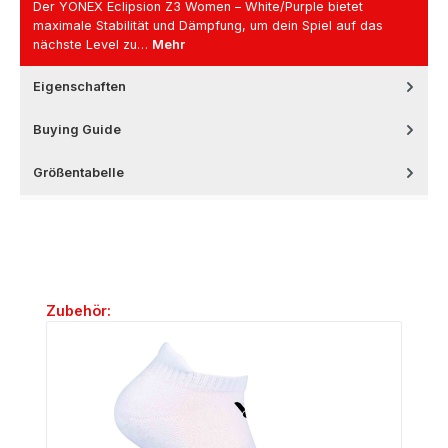
Der YONEX Eclipsion Z3 Women – White/Purple bietet
maximale Stabilität und Dämpfung, um dein Spiel auf das
nächste Level zu…
Mehr
Eigenschaften
Buying Guide
Größentabelle
Produktgalerie überspringen
Zubehör: