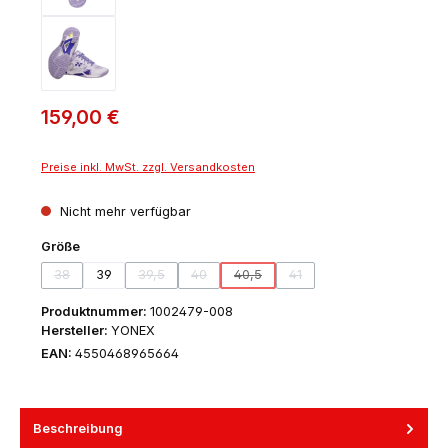
159,00 €
Preise inkl. MwSt. zzgl. Versandkosten
Nicht mehr verfügbar
auswählen
Größe
38
39
39,5
40
40,5
41
(Diese Option ist zurzeit nicht verfügbar.)
(Diese Option ist zurzeit nicht verfügbar.)
(Diese Option ist zurzeit nicht verfügbar.)
(Diese Option ist zurzeit nicht verfügb
(Diese Option ist zurzeit nich
Produktnummer:
1002479-008
Hersteller:
YONEX
EAN:
4550468965664
Beschreibung