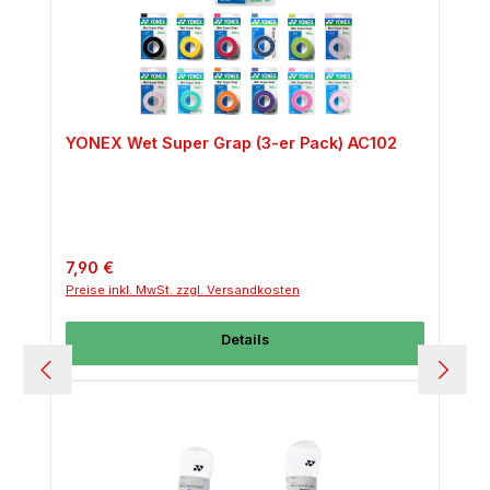
YONEX Wet Super Grap (3-er Pack) AC102
Regulärer Preis:
7,90 €
Preise inkl. MwSt. zzgl. Versandkosten
Details