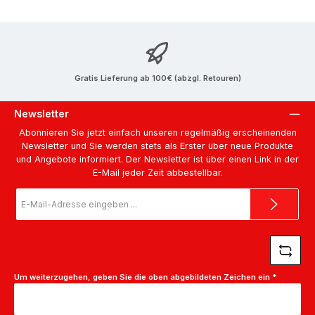
Gratis Lieferung ab 100€ (abzgl. Retouren)
Newsletter
Abonnieren Sie jetzt einfach unseren regelmäßig erscheinenden
Newsletter und Sie werden stets als Erster über neue Produkte
und Angebote informiert. Der Newsletter ist über einen Link in der
E-Mail jeder Zeit abbestellbar.
E-
Mail-
Adresse
*
Um weiterzugehen, geben Sie die oben abgebildeten Zeichen ein
*