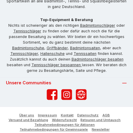
Sportartikeln an alle Badminton-, Tennis- und Squashbegeisterten
in ganz Deutschland.
Top-Equipment & Beratung
Nichts ist schwieriger als den richtigen
Badmintonschläger
oder
Tennisschläger
zu finden oder dafür auch noch die für die
passende Besaitung zu wählen. Wir bieten dir ein hochwertiges
Sortiment, wo du ganz bestimmt deine nächsten
Badmintonschuhe
,
Griffbänder
,
Badmintonsaiten
, aber auch
Tennisschläger
,
Hallenschuhe
und
Tennissaiten
finden kannst.
Zusätzlich kannst du auch deinen
Badmintonschläger besaiten
besaiten und
Tennisschläger bespannen
lassen. Wir beraten dich
gerne zu Besaitungshärte, Saite und Pflege.
Unsere Communities
Facebook
Instagram
Website
Über uns
Impressum
Kontakt
Datenschutz
AGB
Versand und Bezahlung
Widerrufsrecht
Retouren und Umtausch
Teilnahmebedingungen für Aktionen
Teilnahmebedingungen für Gewinnspiele
Newsletter