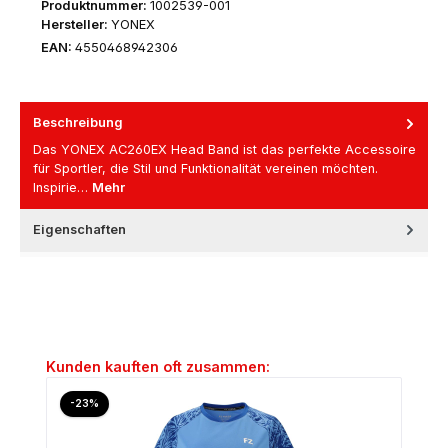
Produktnummer:
1002539-001
Hersteller:
YONEX
EAN:
4550468942306
Beschreibung
Das YONEX AC260EX Head Band ist das perfekte Accessoire
für Sportler, die Stil und Funktionalität vereinen möchten.
Inspirie…
Mehr
Eigenschaften
Produktgalerie überspringen
Kunden kauften oft zusammen:
Rabatt
-23%