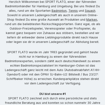
Herzlich Willkommen bei SPORT FLATO, einer der führenden
Badmintonhändler für Hamburg und Umgebung. Bei uns findest Du
alles, rund um die Sportarten
Badminton
,
Tennis
und
Squash
.
Sowohl in unserem Ladengeschäft als auch in unserem Online-
Shop findest Du eine große Auswahl an Produkten und
Marken
,
rund um die beliebtesten Rückschlagsportarten. Ganz egal, ob als
Outdoor-Freizeitspieler, Vereinsspieler oder Profispieler, du
kannst ganz bequem von Zuhause aus stöbern, bestellen und wir
liefern dir entweder deine Lieblingsprodukte direkt nach Hause
oder legen sie dir in unserem Ladegeschäft zur Abholung bereit.
SPORT FLATO wurde im Jahr 1983 gegründet und gehört heute
nicht nur in Hamburg zu einem der führendsten
Badmintonexperten, sondern zählt auch deutschlandweit zu einem
echten Badmintonspezialisten! Im Hamburger-Osten ist das
Ladengeschäft ganz leicht mit dem Auto (Autobahnabfahrt A1 HH-
Öjendorf) oder mit den ÖPNV (U-Bahn-U2: Billstedt / Bus 23/27:
Schiffbeker Höhe) zu erreichen. Kundenparkplätze stehen direkt
vor dem Ladengeschäft zur Verfügung.
DU bist unsere #1
SPORT FLATO zeichnet sich durch eine persönliche und stets
freundliche Beratung aus und konnten so schon nunmehr 30 Jahre