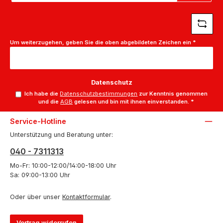
*
Um weiterzugehen, geben Sie die oben abgebildeten Zeichen ein
*
Datenschutz
Ich habe die
Datenschutzbestimmungen
zur Kenntnis genommen
und die
AGB
gelesen und bin mit ihnen einverstanden.
*
Service-Hotline
Unterstützung und Beratung unter:
040 - 7311313
Mo-Fr: 10:00-12:00/14:00-18:00 Uhr
Sa: 09:00-13:00 Uhr
Oder über unser
Kontaktformular
.
Vertrag widerrufen