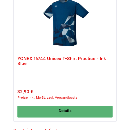
YONEX 16744 Unisex T-Shirt Practice - Ink
Blue
Regulärer Preis:
32,90 €
Preise inkl. MwSt. zzgl. Versandkosten
Details
Produktgalerie überspringen