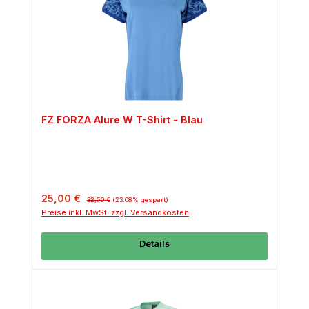
FZ FORZA Alure W T-Shirt - Blau
Verkaufspreis:
Regulärer Preis:
25,00 €
32,50 €
(23.08% gespart)
Preise inkl. MwSt. zzgl. Versandkosten
Details