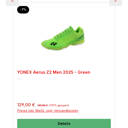
Rabatt
-7%
YONEX Aerus Z2 Men 2025 - Green
Verkaufspreis:
Regulärer Preis:
129,00 €
139,00 €
(7.19% gespart)
Preise inkl. MwSt. zzgl. Versandkosten
Details