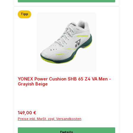
Tipp
YONEX Power Cushion SHB 65 Z4 VA Men -
Grayish Beige
Regulärer Preis:
149,00 €
Preise inkl. MwSt. zzgl. Versandkosten
Details