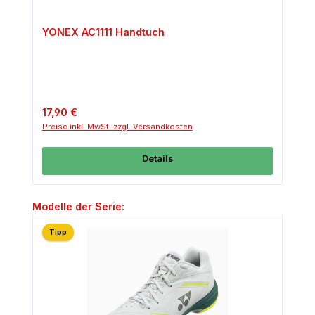
YONEX AC1111 Handtuch
Regulärer Preis:
17,90 €
Preise inkl. MwSt. zzgl. Versandkosten
Details
Produktgalerie überspringen
Modelle der Serie:
Tipp