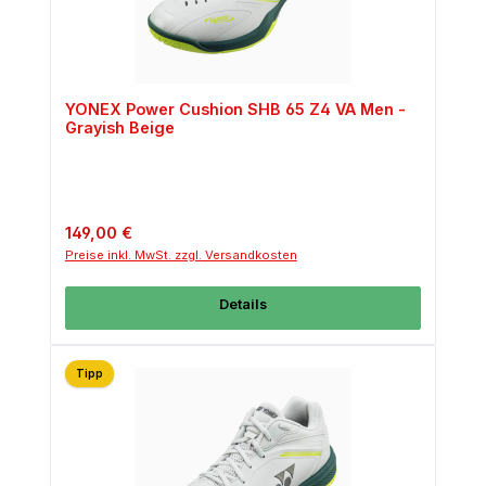
YONEX Power Cushion SHB 65 Z4 VA Men -
Grayish Beige
Regulärer Preis:
149,00 €
Preise inkl. MwSt. zzgl. Versandkosten
Details
Tipp