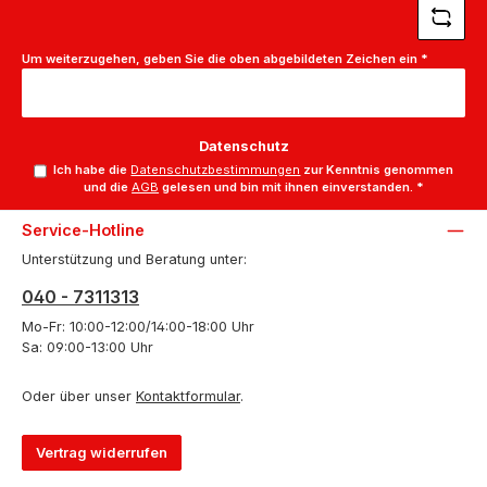
Um weiterzugehen, geben Sie die oben abgebildeten Zeichen ein
*
Datenschutz
Ich habe die
Datenschutzbestimmungen
zur Kenntnis genommen
und die
AGB
gelesen und bin mit ihnen einverstanden.
*
Service-Hotline
Unterstützung und Beratung unter:
040 - 7311313
Mo-Fr: 10:00-12:00/14:00-18:00 Uhr
Sa: 09:00-13:00 Uhr
Oder über unser
Kontaktformular
.
Vertrag widerrufen