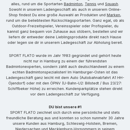
alles, rund um die Sportarten
Badminton
,
Tennis
und
Squash
.
Sowohl in unserem Ladengeschäft als auch in unserem Online-
Shop findest Du eine große Auswahl an Produkten und
Marken
,
rund um die beliebtesten Rückschlagsportarten. Ganz egal, ob als
Outdoor-Freizeitspieler, Vereinsspieler oder Profispieler, du
kannst ganz bequem von Zuhause aus stöbern, bestellen und wir
liefern dir entweder deine Lieblingsprodukte direkt nach Hause
oder legen sie dir in unserem Ladegeschäft zur Abholung bereit.
SPORT FLATO wurde im Jahr 1983 gegründet und gehört heute
nicht nur in Hamburg zu einem der führendsten
Badmintonexperten, sondern zählt auch deutschlandweit zu einem
echten Badmintonspezialisten! Im Hamburger-Osten ist das
Ladengeschäft ganz leicht mit dem Auto (Autobahnabfahrt A1 HH-
Öjendorf) oder mit den ÖPNV (U-Bahn-U2: Billstedt / Bus 23/27:
Schiffbeker Höhe) zu erreichen. Kundenparkplätze stehen direkt
vor dem Ladengeschäft zur Verfügung.
DU bist unsere #1
SPORT FLATO zeichnet sich durch eine persönliche und stets
freundliche Beratung aus und konnten so schon nunmehr 30 Jahre
unsere Kunden aus Hamburg, Schleswig-Holstein, Bremen,
Niedersachen und Mecklenburg-Vorpommern in seinem