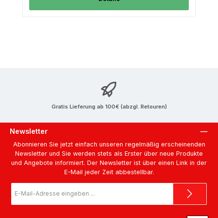
Gratis Lieferung ab 100€ (abzgl. Retouren)
Newsletter
Abonnieren Sie jetzt einfach unseren regelmäßig erscheinenden
Newsletter und Sie werden stets als Erster über neue Produkte
und Angebote informiert. Der Newsletter ist über einen Link in der
E-Mail jeder Zeit abbestellbar.
E-
Mail-
Adresse
*