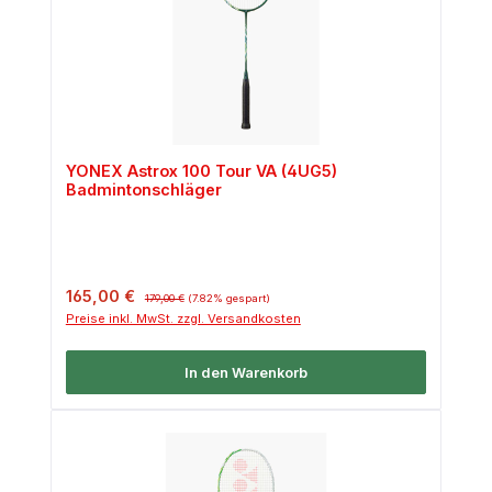
YONEX Astrox 100 Tour VA (4UG5)
Badmintonschläger
Verkaufspreis:
Regulärer Preis:
165,00 €
179,00 €
(7.82% gespart)
Preise inkl. MwSt. zzgl. Versandkosten
In den Warenkorb