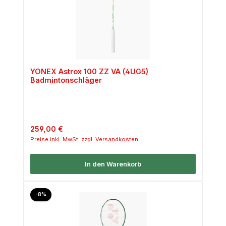
YONEX Astrox 100 ZZ VA (4UG5)
Badmintonschläger
Regulärer Preis:
259,00 €
Preise inkl. MwSt. zzgl. Versandkosten
In den Warenkorb
Rabatt
-8%