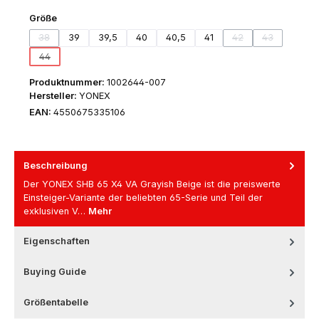
auswählen
Größe
38
39
39,5
40
40,5
41
42
43
(Diese Option ist zurzeit nicht verfügbar.)
(Diese Option ist zurz
(Diese Option 
44
(Diese Option ist zurzeit nicht verfügbar.)
Produktnummer:
1002644-007
Hersteller:
YONEX
EAN:
4550675335106
Beschreibung
Der YONEX SHB 65 X4 VA Grayish Beige ist die preiswerte
Einsteiger-Variante der beliebten 65-Serie und Teil der
exklusiven V…
Mehr
Eigenschaften
Buying Guide
Größentabelle