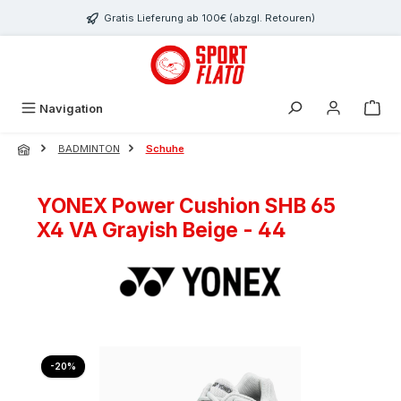
Zum Hauptinhalt springen
Gratis Lieferung ab 100€ (abzgl. Retouren)
Navigation
BADMINTON
Schuhe
YONEX Power Cushion SHB 65
X4 VA Grayish Beige - 44
Bildergalerie überspringen
Rabatt
-20%