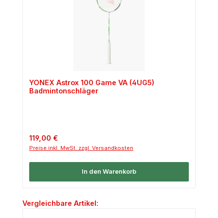
YONEX Astrox 100 Game VA (4UG5)
Badmintonschläger
Regulärer Preis:
119,00 €
Preise inkl. MwSt. zzgl. Versandkosten
In den Warenkorb
Produktgalerie überspringen
Vergleichbare Artikel: