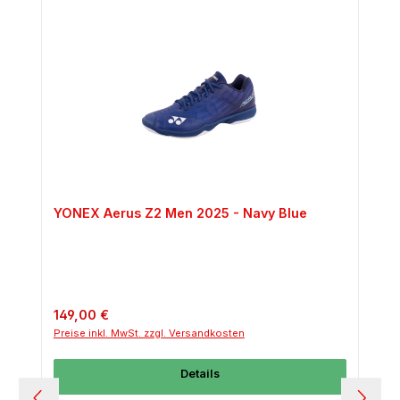
YONEX Aerus Z2 Men 2025 - Navy Blue
Regulärer Preis:
149,00 €
Preise inkl. MwSt. zzgl. Versandkosten
Details