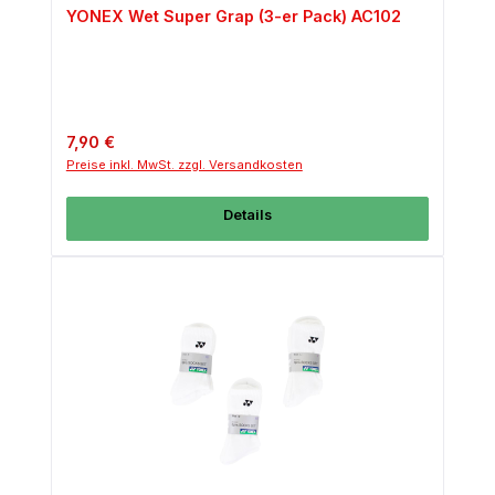
YONEX Wet Super Grap (3-er Pack) AC102
Regulärer Preis:
7,90 €
Preise inkl. MwSt. zzgl. Versandkosten
Details