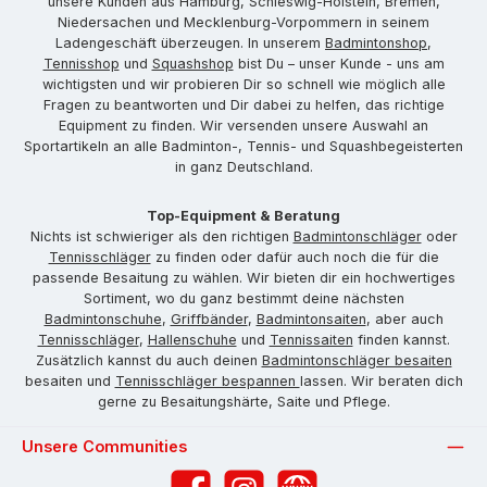
unsere Kunden aus Hamburg, Schleswig-Holstein, Bremen,
Niedersachen und Mecklenburg-Vorpommern in seinem
Ladengeschäft überzeugen. In unserem
Badmintonshop
,
Tennisshop
und
Squashshop
bist Du – unser Kunde - uns am
wichtigsten und wir probieren Dir so schnell wie möglich alle
Fragen zu beantworten und Dir dabei zu helfen, das richtige
Equipment zu finden. Wir versenden unsere Auswahl an
Sportartikeln an alle Badminton-, Tennis- und Squashbegeisterten
in ganz Deutschland.
Top-Equipment & Beratung
Nichts ist schwieriger als den richtigen
Badmintonschläger
oder
Tennisschläger
zu finden oder dafür auch noch die für die
passende Besaitung zu wählen. Wir bieten dir ein hochwertiges
Sortiment, wo du ganz bestimmt deine nächsten
Badmintonschuhe
,
Griffbänder
,
Badmintonsaiten
, aber auch
Tennisschläger
,
Hallenschuhe
und
Tennissaiten
finden kannst.
Zusätzlich kannst du auch deinen
Badmintonschläger besaiten
besaiten und
Tennisschläger bespannen
lassen. Wir beraten dich
gerne zu Besaitungshärte, Saite und Pflege.
Unsere Communities