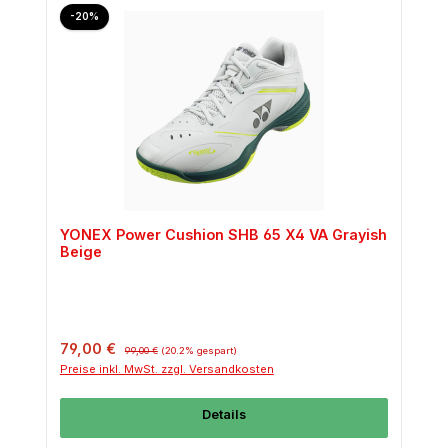
Rabatt
-20%
YONEX Power Cushion SHB 65 X4 VA Grayish
Beige
Verkaufspreis:
Regulärer Preis:
79,00 €
99,00 €
(20.2% gespart)
Preise inkl. MwSt. zzgl. Versandkosten
Details