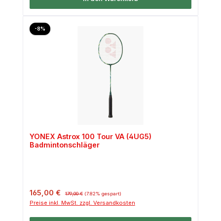
Rabatt
-8%
YONEX Astrox 100 Tour VA (4UG5)
Badmintonschläger
Verkaufspreis:
Regulärer Preis:
165,00 €
179,00 €
(7.82% gespart)
Preise inkl. MwSt. zzgl. Versandkosten