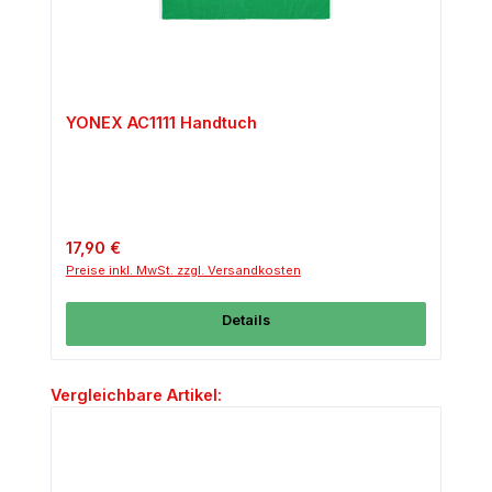
YONEX AC1111 Handtuch
Regulärer Preis:
17,90 €
Preise inkl. MwSt. zzgl. Versandkosten
Details
Produktgalerie überspringen
Vergleichbare Artikel: