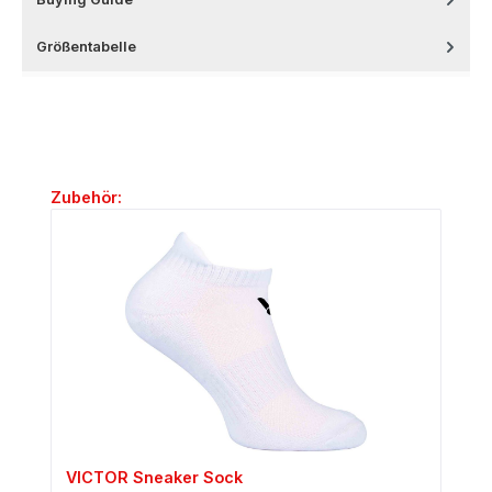
Größentabelle
Produktgalerie überspringen
Zubehör:
VICTOR Sneaker Sock