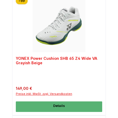
Tipp
YONEX Power Cushion SHB 65 Z4 Wide VA
Grayish Beige
Regulärer Preis:
149,00 €
Preise inkl. MwSt. zzgl. Versandkosten
Details