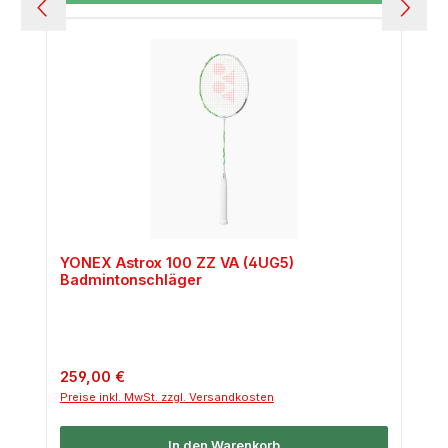
YONEX Astrox 100 ZZ VA (4UG5)
Badmintonschläger
Regulärer Preis:
259,00 €
Preise inkl. MwSt. zzgl. Versandkosten
In den Warenkorb