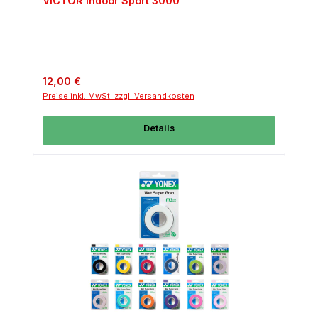
VICTOR Indoor Sport 3000
Regulärer Preis:
12,00 €
Preise inkl. MwSt. zzgl. Versandkosten
Details