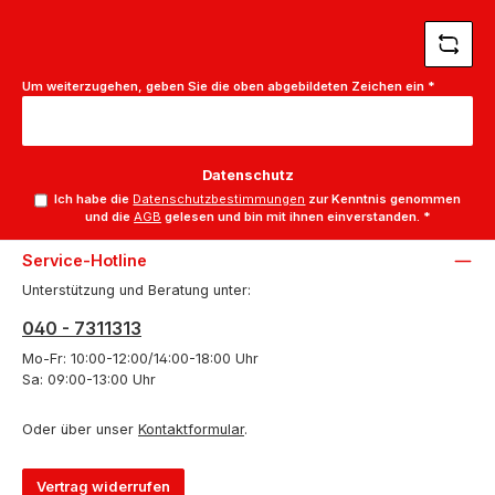
*
Um weiterzugehen, geben Sie die oben abgebildeten Zeichen ein
*
Datenschutz
Ich habe die
Datenschutzbestimmungen
zur Kenntnis genommen
und die
AGB
gelesen und bin mit ihnen einverstanden.
*
Service-Hotline
Unterstützung und Beratung unter:
040 - 7311313
Mo-Fr: 10:00-12:00/14:00-18:00 Uhr
Sa: 09:00-13:00 Uhr
Oder über unser
Kontaktformular
.
Vertrag widerrufen