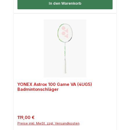
In den Warenkorb
YONEX Astrox 100 Game VA (4UG5)
Badmintonschläger
Regulärer Preis:
119,00 €
Preise inkl. MwSt. zzgl. Versandkosten