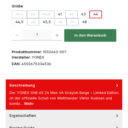
auswählen
Größe
39,5
40
40,5
41
42
43
44
(Diese Option ist zurzeit nicht verfügbar.)
(Diese Option ist zurzeit nicht verfügbar.)
(Diese Option ist zurzeit nicht verfügbar.)
(Diese Option ist zurzeit nicht verfügb
44,5
45
45,5
46
47
48
(Diese Option ist zurzeit nicht verfügbar.)
(Diese Option ist zurzeit nicht verfügbar.)
(Diese Option ist zurzeit nicht verfüg
Produkt Anzahl: Gib den gewünschten Wert ein oder benutze die Schaltfl
In den Warenkorb
Produktnummer:
1002642-007
Hersteller:
YONEX
EAN:
4550675334536
Beschreibung
Der YONEX SHB 65 Z4 Men VA Grayish Beige - Limited Edition
ist der offizielle Schuh von Weltmeister Viktor Axelsen und
kombi…
Mehr
Eigenschaften
Buying Guide