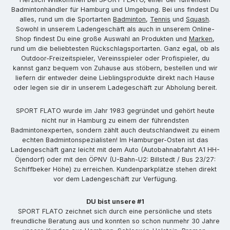
Badmintonhändler für Hamburg und Umgebung. Bei uns findest Du
alles, rund um die Sportarten
Badminton
,
Tennis
und
Squash
.
Sowohl in unserem Ladengeschäft als auch in unserem Online-
Shop findest Du eine große Auswahl an Produkten und
Marken
,
rund um die beliebtesten Rückschlagsportarten. Ganz egal, ob als
Outdoor-Freizeitspieler, Vereinsspieler oder Profispieler, du
kannst ganz bequem von Zuhause aus stöbern, bestellen und wir
liefern dir entweder deine Lieblingsprodukte direkt nach Hause
oder legen sie dir in unserem Ladegeschäft zur Abholung bereit.
SPORT FLATO wurde im Jahr 1983 gegründet und gehört heute
nicht nur in Hamburg zu einem der führendsten
Badmintonexperten, sondern zählt auch deutschlandweit zu einem
echten Badmintonspezialisten! Im Hamburger-Osten ist das
Ladengeschäft ganz leicht mit dem Auto (Autobahnabfahrt A1 HH-
Öjendorf) oder mit den ÖPNV (U-Bahn-U2: Billstedt / Bus 23/27:
Schiffbeker Höhe) zu erreichen. Kundenparkplätze stehen direkt
vor dem Ladengeschäft zur Verfügung.
DU bist unsere #1
SPORT FLATO zeichnet sich durch eine persönliche und stets
freundliche Beratung aus und konnten so schon nunmehr 30 Jahre