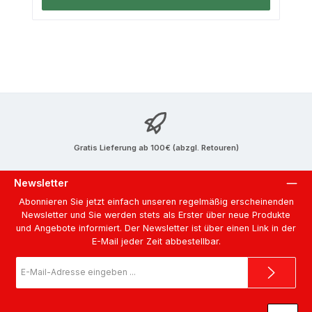
Gratis Lieferung ab 100€ (abzgl. Retouren)
Newsletter
Abonnieren Sie jetzt einfach unseren regelmäßig erscheinenden
Newsletter und Sie werden stets als Erster über neue Produkte
und Angebote informiert. Der Newsletter ist über einen Link in der
E-Mail jeder Zeit abbestellbar.
E-
Mail-
Adresse
*