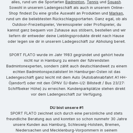
alles, rund um die Sportarten
Badminton
,
Tennis
und
Squash
.
Sowohl in unserem Ladengeschäft als auch in unserem Online-
Shop findest Du eine große Auswahl an Produkten und
Marken
,
rund um die beliebtesten Rückschlagsportarten. Ganz egal, ob als
Outdoor-Freizeitspieler, Vereinsspieler oder Profispieler, du
kannst ganz bequem von Zuhause aus stöbern, bestellen und wir
liefern dir entweder deine Lieblingsprodukte direkt nach Hause
oder legen sie dir in unserem Ladegeschäft zur Abholung bereit.
SPORT FLATO wurde im Jahr 1983 gegründet und gehört heute
nicht nur in Hamburg zu einem der führendsten
Badmintonexperten, sondern zählt auch deutschlandweit zu einem
echten Badmintonspezialisten! Im Hamburger-Osten ist das
Ladengeschäft ganz leicht mit dem Auto (Autobahnabfahrt A1 HH-
Öjendorf) oder mit den ÖPNV (U-Bahn-U2: Billstedt / Bus 23/27:
Schiffbeker Höhe) zu erreichen. Kundenparkplätze stehen direkt
vor dem Ladengeschäft zur Verfügung.
DU bist unsere #1
SPORT FLATO zeichnet sich durch eine persönliche und stets
freundliche Beratung aus und konnten so schon nunmehr 30 Jahre
unsere Kunden aus Hamburg, Schleswig-Holstein, Bremen,
Niedersachen und Mecklenburg-Vorpommern in seinem