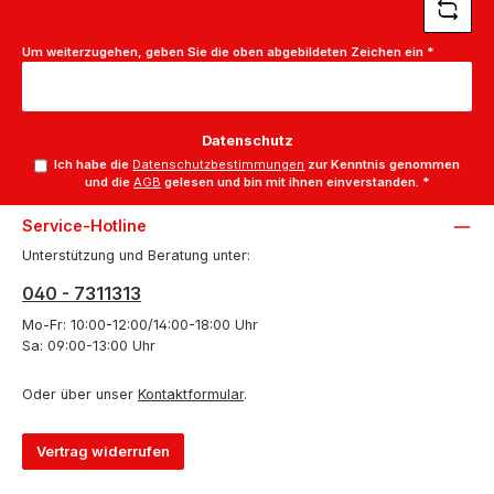
Um weiterzugehen, geben Sie die oben abgebildeten Zeichen ein
*
Datenschutz
Ich habe die
Datenschutzbestimmungen
zur Kenntnis genommen
und die
AGB
gelesen und bin mit ihnen einverstanden.
*
Service-Hotline
Unterstützung und Beratung unter:
040 - 7311313
Mo-Fr: 10:00-12:00/14:00-18:00 Uhr
Sa: 09:00-13:00 Uhr
Oder über unser
Kontaktformular
.
Vertrag widerrufen