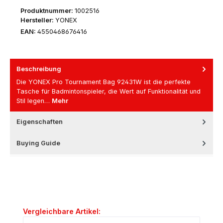
Produktnummer:
1002516
Hersteller:
YONEX
EAN:
4550468676416
Beschreibung
Die YONEX Pro Tournament Bag 92431W ist die perfekte
Tasche für Badmintonspieler, die Wert auf Funktionalität und
Stil legen…
Mehr
Eigenschaften
Buying Guide
Produktgalerie überspringen
Vergleichbare Artikel: