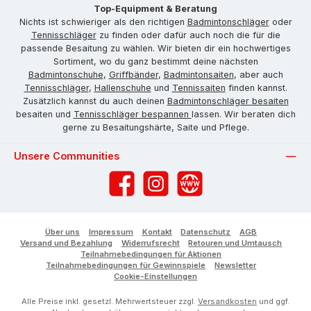
Top-Equipment & Beratung
Nichts ist schwieriger als den richtigen
Badmintonschläger
oder
Tennisschläger
zu finden oder dafür auch noch die für die
passende Besaitung zu wählen. Wir bieten dir ein hochwertiges
Sortiment, wo du ganz bestimmt deine nächsten
Badmintonschuhe
,
Griffbänder
,
Badmintonsaiten
, aber auch
Tennisschläger
,
Hallenschuhe
und
Tennissaiten
finden kannst.
Zusätzlich kannst du auch deinen
Badmintonschläger besaiten
besaiten und
Tennisschläger bespannen
lassen. Wir beraten dich
gerne zu Besaitungshärte, Saite und Pflege.
Unsere Communities
Facebook
Instagram
Website
Über uns
Impressum
Kontakt
Datenschutz
AGB
Versand und Bezahlung
Widerrufsrecht
Retouren und Umtausch
Teilnahmebedingungen für Aktionen
Teilnahmebedingungen für Gewinnspiele
Newsletter
Cookie-Einstellungen
Alle Preise inkl. gesetzl. Mehrwertsteuer zzgl.
Versandkosten
und ggf.