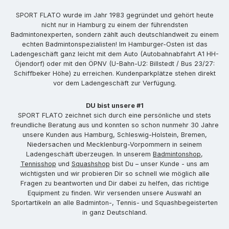
SPORT FLATO wurde im Jahr 1983 gegründet und gehört heute
nicht nur in Hamburg zu einem der führendsten
Badmintonexperten, sondern zählt auch deutschlandweit zu einem
echten Badmintonspezialisten! Im Hamburger-Osten ist das
Ladengeschäft ganz leicht mit dem Auto (Autobahnabfahrt A1 HH-
Öjendorf) oder mit den ÖPNV (U-Bahn-U2: Billstedt / Bus 23/27:
Schiffbeker Höhe) zu erreichen. Kundenparkplätze stehen direkt
vor dem Ladengeschäft zur Verfügung.
DU bist unsere #1
SPORT FLATO zeichnet sich durch eine persönliche und stets
freundliche Beratung aus und konnten so schon nunmehr 30 Jahre
unsere Kunden aus Hamburg, Schleswig-Holstein, Bremen,
Niedersachen und Mecklenburg-Vorpommern in seinem
Ladengeschäft überzeugen. In unserem
Badmintonshop
,
Tennisshop
und
Squashshop
bist Du – unser Kunde - uns am
wichtigsten und wir probieren Dir so schnell wie möglich alle
Fragen zu beantworten und Dir dabei zu helfen, das richtige
Equipment zu finden. Wir versenden unsere Auswahl an
Sportartikeln an alle Badminton-, Tennis- und Squashbegeisterten
in ganz Deutschland.