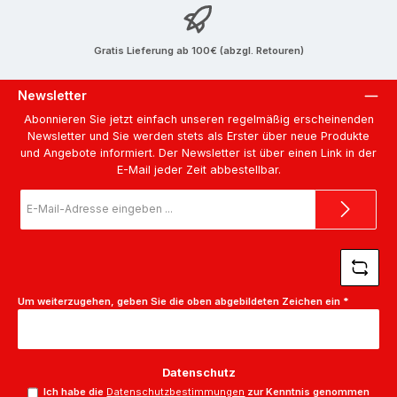
Gratis Lieferung ab 100€ (abzgl. Retouren)
Newsletter
Abonnieren Sie jetzt einfach unseren regelmäßig erscheinenden
Newsletter und Sie werden stets als Erster über neue Produkte
und Angebote informiert. Der Newsletter ist über einen Link in der
E-Mail jeder Zeit abbestellbar.
E-
Mail-
Adresse
*
Um weiterzugehen, geben Sie die oben abgebildeten Zeichen ein
*
Datenschutz
Ich habe die
Datenschutzbestimmungen
zur Kenntnis genommen