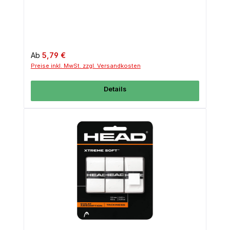
Regulärer Preis:
Ab
5,79 €
Preise inkl. MwSt. zzgl. Versandkosten
Details