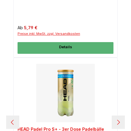
Regulärer Preis:
Ab
5,79 €
Preise inkl. MwSt. zzgl. Versandkosten
Details
HEAD Padel Pro S+ - 3er Dose Padelbälle