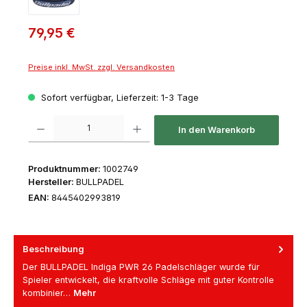
79,95 €
Preise inkl. MwSt. zzgl. Versandkosten
Sofort verfügbar, Lieferzeit: 1-3 Tage
Produkt Anzahl: Gib den gewünschten Wert ein oder benutze die Schaltfl
In den Warenkorb
Produktnummer:
1002749
Hersteller:
BULLPADEL
EAN:
8445402993819
Beschreibung
Der BULLPADEL Indiga PWR 26 Padelschläger wurde für
Spieler entwickelt, die kraftvolle Schläge mit guter Kontrolle
kombinier…
Mehr