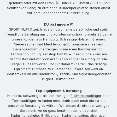
Öjendorf) oder mit den ÖPNV (U-Bahn-U2: Billstedt / Bus 23/27:
Schiffbeker Höhe) zu erreichen. Kundenparkplätze stehen direkt
vor dem Ladengeschäft zur Verfügung.
DU bist unsere #1
SPORT FLATO zeichnet sich durch eine persönliche und stets
freundliche Beratung aus und konnten so schon nunmehr 30 Jahre
unsere Kunden aus Hamburg, Schleswig-Holstein, Bremen,
Niedersachen und Mecklenburg-Vorpommern in seinem
Ladengeschäft überzeugen. In unserem
Badmintonshop
,
Tennisshop
und
Squashshop
bist Du – unser Kunde - uns am
wichtigsten und wir probieren Dir so schnell wie möglich alle
Fragen zu beantworten und Dir dabei zu helfen, das richtige
Equipment zu finden. Wir versenden unsere Auswahl an
Sportartikeln an alle Badminton-, Tennis- und Squashbegeisterten
in ganz Deutschland.
Top-Equipment & Beratung
Nichts ist schwieriger als den richtigen
Badmintonschläger
oder
Tennisschläger
zu finden oder dafür auch noch die für die
passende Besaitung zu wählen. Wir bieten dir ein hochwertiges
Sortiment, wo du ganz bestimmt deine nächsten
Badmintonschuhe
,
Griffbänder
,
Badmintonsaiten
, aber auch