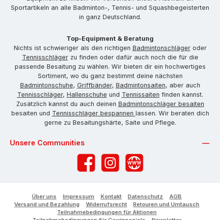
Sportartikeln an alle Badminton-, Tennis- und Squashbegeisterten
in ganz Deutschland.
Top-Equipment & Beratung
Nichts ist schwieriger als den richtigen
Badmintonschläger
oder
Tennisschläger
zu finden oder dafür auch noch die für die
passende Besaitung zu wählen. Wir bieten dir ein hochwertiges
Sortiment, wo du ganz bestimmt deine nächsten
Badmintonschuhe
,
Griffbänder
,
Badmintonsaiten
, aber auch
Tennisschläger
,
Hallenschuhe
und
Tennissaiten
finden kannst.
Zusätzlich kannst du auch deinen
Badmintonschläger besaiten
besaiten und
Tennisschläger bespannen
lassen. Wir beraten dich
gerne zu Besaitungshärte, Saite und Pflege.
Unsere Communities
Facebook
Instagram
Website
Über uns
Impressum
Kontakt
Datenschutz
AGB
Versand und Bezahlung
Widerrufsrecht
Retouren und Umtausch
Teilnahmebedingungen für Aktionen