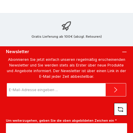
Gratis Lieferung ab 100€ (abzgl. Retouren)
Newsletter
Abonnieren Sie jetzt einfach unseren regelmäßig erscheinenden
Newsletter und Sie werden stets als Erster über neue Produkte
und Angebote informiert. Der Newsletter ist über einen Link in der
E-Mail jeder Zeit abbestellbar.
E-
Mail-
Adresse
*
Um weiterzugehen, geben Sie die oben abgebildeten Zeichen ein
*