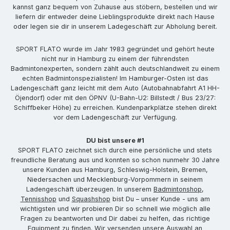
kannst ganz bequem von Zuhause aus stöbern, bestellen und wir
liefern dir entweder deine Lieblingsprodukte direkt nach Hause
oder legen sie dir in unserem Ladegeschäft zur Abholung bereit.
SPORT FLATO wurde im Jahr 1983 gegründet und gehört heute
nicht nur in Hamburg zu einem der führendsten
Badmintonexperten, sondern zählt auch deutschlandweit zu einem
echten Badmintonspezialisten! Im Hamburger-Osten ist das
Ladengeschäft ganz leicht mit dem Auto (Autobahnabfahrt A1 HH-
Öjendorf) oder mit den ÖPNV (U-Bahn-U2: Billstedt / Bus 23/27:
Schiffbeker Höhe) zu erreichen. Kundenparkplätze stehen direkt
vor dem Ladengeschäft zur Verfügung.
DU bist unsere #1
SPORT FLATO zeichnet sich durch eine persönliche und stets
freundliche Beratung aus und konnten so schon nunmehr 30 Jahre
unsere Kunden aus Hamburg, Schleswig-Holstein, Bremen,
Niedersachen und Mecklenburg-Vorpommern in seinem
Ladengeschäft überzeugen. In unserem
Badmintonshop
,
Tennisshop
und
Squashshop
bist Du – unser Kunde - uns am
wichtigsten und wir probieren Dir so schnell wie möglich alle
Fragen zu beantworten und Dir dabei zu helfen, das richtige
Equipment zu finden. Wir versenden unsere Auswahl an