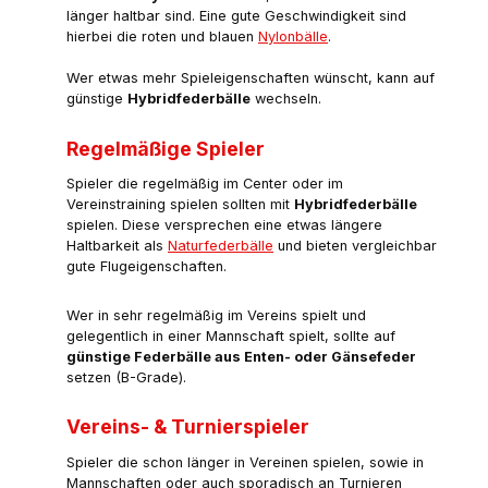
länger haltbar sind. Eine gute Geschwindigkeit sind
hierbei die roten und blauen
Nylonbälle
.
Wer etwas mehr Spieleigenschaften wünscht, kann auf
günstige
Hybridfederbälle
wechseln.
Regelmäßige Spieler
Spieler die regelmäßig im Center oder im
Vereinstraining spielen sollten mit
Hybridfederbälle
spielen. Diese versprechen eine etwas längere
Haltbarkeit als
Naturfederbälle
und bieten vergleichbar
gute Flugeigenschaften.
Wer in sehr regelmäßig im Vereins spielt und
gelegentlich in einer Mannschaft spielt, sollte auf
günstige Federbälle aus Enten- oder Gänsefeder
setzen (B-Grade).
Vereins- & Turnierspieler
Spieler die schon länger in Vereinen spielen, sowie in
Mannschaften oder auch sporadisch an Turnieren