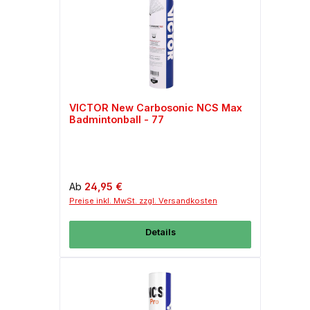
VICTOR New Carbosonic NCS Max
Badmintonball - 77
Regulärer Preis:
Ab
24,95 €
Preise inkl. MwSt. zzgl. Versandkosten
Details