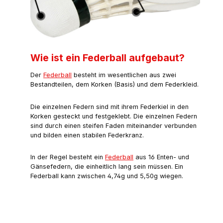
Wie ist ein Federball aufgebaut?
Der
Federball
besteht im wesentlichen aus zwei
Bestandteilen, dem Korken (Basis) und dem Federkleid.
Die einzelnen Federn sind mit ihrem Federkiel in den
Korken gesteckt und festgeklebt. Die einzelnen Federn
sind durch einen steifen Faden miteinander verbunden
und bilden einen stabilen Federkranz.
In der Regel besteht ein
Federball
aus 16
Enten- und
Gänsefedern, die einheitlich lang sein müssen. Ein
Federball kann zwischen 4,74g und 5,50g wiegen.