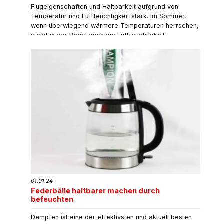
Flugeigenschaften und Haltbarkeit aufgrund von
Temperatur und Luftfeuchtigkeit stark. Im Sommer,
wenn überwiegend wärmere Temperaturen herrschen,
steigt in der Regel auch die Luftfeuchtigkeit.
01.01.24
Federbälle haltbarer machen durch
befeuchten
Dampfen ist eine der effektivsten und aktuell besten