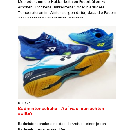
Methoden, um die Haltbarkeit von Federbällen zu
erhöhen. Trockene Jahreszeiten oder niedrigere
Temperaturen im Winter sorgen dafür, dass die Federn
der Federbälle Feuchtigkeit verlieren.
01.01.24
Badmintonschuhe - Auf was man achten
sollte?
Badmintonschuhe sind das Herzstück einer jeden
Badminton Ausrüstung. Die