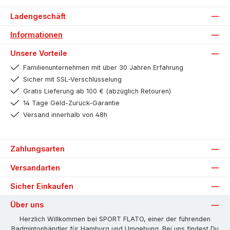
Ladengeschäft
Informationen
Unsere Vorteile
Familienunternehmen mit über 30 Jahren Erfahrung
Sicher mit SSL-Verschlüsselung
Gratis Lieferung ab 100 € (abzüglich Retouren)
14 Tage Geld-Zurück-Garantie
Versand innerhalb von 48h
Zahlungsarten
Versandarten
Sicher Einkaufen
Über uns
Herzlich Willkommen bei SPORT FLATO, einer der führenden
Badmintonhändler für Hamburg und Umgebung. Bei uns findest Du