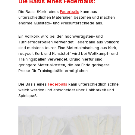
Die Basis eines Federballs:
Die Basis (Kork) eines
Federballs
kann aus
unterschiedlichen Materialien bestehen und machen
enorme Qualitäts- und Preisunterschiede aus.
Ein Vollkork wird bei den hochwertigsten- und
Turnierfederbällen verwendet. Federbälle aus Vollkork
sind meistens teurer. Eine Materialmischung aus Kork,
recycelt Kork und Kunststoff wird bei Wettkampf- und
Trainingsbällen verwendet. Grund hierfür sind
geringere Materialkosten, die am Ende geringere
Preise für Trainingsbälle ermöglichen.
Die Basis eines
Federballs
kann unterschiedlich schnell
weich werden und entscheidet über Haltbarkeit und
Spielspaß.