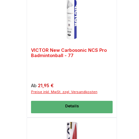
VICTOR New Carbosonic NCS Pro
Badmintonball - 77
Regulärer Preis:
Ab
21,95 €
Preise inkl. MwSt. zzgl. Versandkosten
Details