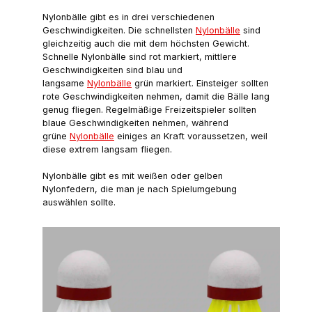
Nylonbälle gibt es in drei verschiedenen
Geschwindigkeiten. Die schnellsten
Nylonbälle
sind
gleichzeitig auch die mit dem höchsten Gewicht.
Schnelle Nylonbälle sind rot markiert, mittlere
Geschwindigkeiten sind blau und
langsame
Nylonbälle
grün markiert. Einsteiger sollten
rote Geschwindigkeiten nehmen, damit die Bälle lang
genug fliegen. Regelmäßige Freizeitspieler sollten
blaue Geschwindigkeiten nehmen, während
grüne
Nylonbälle
einiges an Kraft voraussetzen, weil
diese extrem langsam fliegen.
Nylonbälle gibt es mit weißen oder gelben
Nylonfedern, die man je nach Spielumgebung
auswählen sollte.