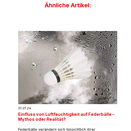
Ähnliche Artikel:
01.01.24
Einfluss von Luftfeuchtigkeit auf Federbälle –
Mythos oder Realität?
Federbälle verändern sich hinsichtlich ihrer