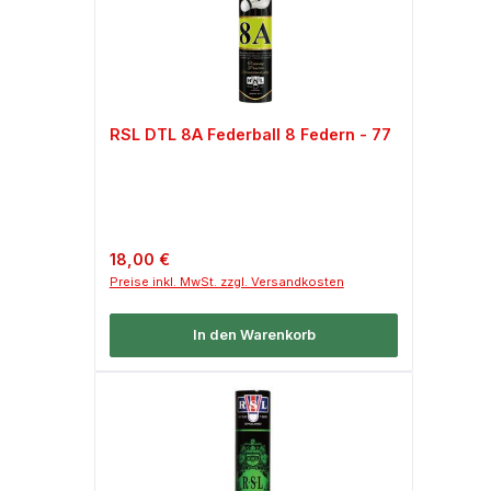
RSL DTL 8A Federball 8 Federn - 77
Regulärer Preis:
18,00 €
Preise inkl. MwSt. zzgl. Versandkosten
In den Warenkorb