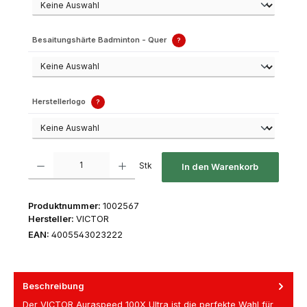
Besaitungshärte Badminton - Quer
?
Herstellerlogo
?
Produkt Anzahl: Gib den gewünschten Wert ein oder benutze die Schaltfl
Stk
In den Warenkorb
Produktnummer:
1002567
Hersteller:
VICTOR
EAN:
4005543023222
Beschreibung
Der VICTOR Auraspeed 100X Ultra ist die perfekte Wahl für