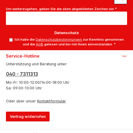
Um weiterzugehen, geben Sie die oben abgebildeten Zeichen ein
*
Datenschutz
Ich habe die
Datenschutzbestimmungen
zur Kenntnis genommen
und die
AGB
gelesen und bin mit ihnen einverstanden.
*
Service-Hotline
Unterstützung und Beratung unter:
040 - 7311313
Mo-Fr: 10:00-12:00/14:00-18:00 Uhr
Sa: 09:00-13:00 Uhr
Oder über unser
Kontaktformular
.
Vertrag widerrufen