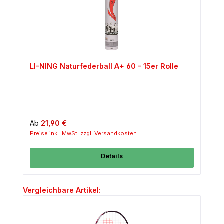
LI-NING Naturfederball A+ 60 - 15er Rolle
Regulärer Preis:
Ab
21,90 €
Preise inkl. MwSt. zzgl. Versandkosten
Details
Produktgalerie überspringen
Vergleichbare Artikel: