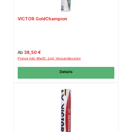
VICTOR GoldChampion
Regulärer Preis:
Ab
38,50 €
Preise inkl. MwSt. zzgl. Versandkosten
Details