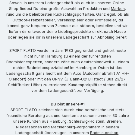
Sowohl in unserem Ladengeschäft als auch in unserem Online-
Shop findest Du eine große Auswahl an Produkten und
Marken
,
rund um die beliebtesten Rückschlagsportarten. Ganz egal, ob als
Outdoor-Freizeitspieler, Vereinsspieler oder Profispieler, du
kannst ganz bequem von Zuhause aus stöbern, bestellen und wir
liefern dir entweder deine Lieblingsprodukte direkt nach Hause
oder legen sie dir in unserem Ladegeschäft zur Abholung bereit.
SPORT FLATO wurde im Jahr 1983 gegründet und gehört heute
nicht nur in Hamburg zu einem der führendsten
Badmintonexperten, sondern zählt auch deutschlandweit zu einem
echten Badmintonspezialisten! Im Hamburger-Osten ist das
Ladengeschäft ganz leicht mit dem Auto (Autobahnabfahrt A1 HH-
Öjendorf) oder mit den ÖPNV (U-Bahn-U2: Billstedt / Bus 23/27:
Schiffbeker Höhe) zu erreichen. Kundenparkplätze stehen direkt
vor dem Ladengeschäft zur Verfügung.
DU bist unsere #1
SPORT FLATO zeichnet sich durch eine persönliche und stets
freundliche Beratung aus und konnten so schon nunmehr 30 Jahre
unsere Kunden aus Hamburg, Schleswig-Holstein, Bremen,
Niedersachen und Mecklenburg-Vorpommern in seinem
Ladengeschäft überzeugen. In unserem
Badmintonshop
,