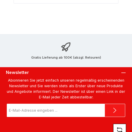
Gratis Lieferung ab 100€ (abzgl. Retouren)
Newsletter
Abonnieren Sie jetzt einfach unseren regelmäßig erscheinenden
Newsletter und Sie werden stets als Erster über neue Produkte
und Angebote informiert. Der Newsletter ist über einen Link in der
E-Mail jeder Zeit abbestellbar.
E-
Mail-
Adresse
*