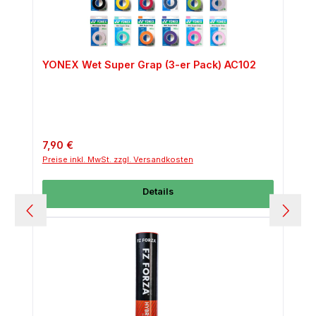
YONEX Wet Super Grap (3-er Pack) AC102
Regulärer Preis:
7,90 €
Preise inkl. MwSt. zzgl. Versandkosten
Details